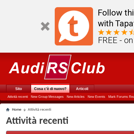
Follow th
with Tapa
FREE - on
Sito
Cosa c'è di nuovo?
Articoli
Attività recenti
New Group Messages
New Articles
New Events
Mark Forums Re
Home
Attività recenti
Attività recenti