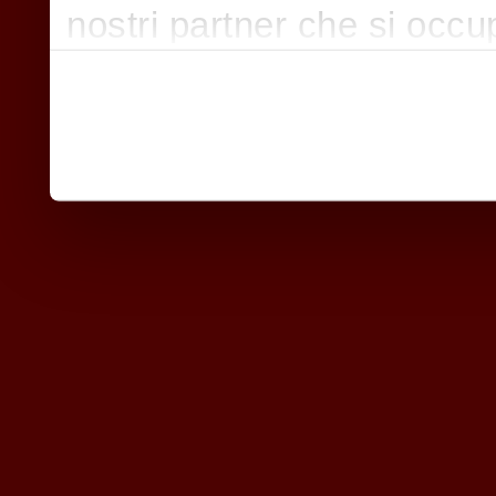
nostri partner che si occu
pubblicità e social media,
con altre informazioni che
raccolto dal suo utilizzo d
nostri cookie se continua a