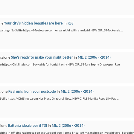
one
Your city's hidden beauties are here
in
RS3
 waiting - No Selfie https://MeetAgree.com A real night with a real girl NEW GIRLS Mackenzie...
ussione
She's ready to make your night better
in
Mk. 2 (2006 ->2014)
lfie https://GirlSingle.com Sexy girls for tonight only NEW GIRLS Mary Sophy Diva Aspen Rae
ssione
Real girls from your postcode
in
Mk. 2 (2006 ->2014)
o Selfie https://GirlSingle.com Her Place Or Yours? Now. NEW GIRLS Monika Reed Lily Pad ...
ssione
Batteria ideale per il TDI
in
Mk. 2 (2006 ->2014)
hina in officina rabbocca con acqua e poi quelli sono i risultati ma anche con i vecchi verdi i proble