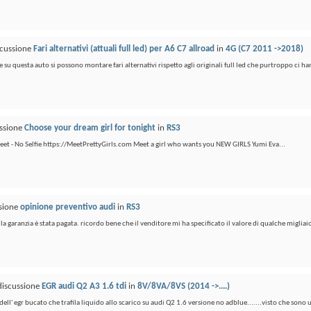
scussione
Fari alternativi (attuali full led) per A6 C7 allroad
in
4G (C7 2011 ->2018)
 su questa auto si possono montare fari alternativi rispetto agli originali full led che purtroppo ci ha
ussione
Choose your dream girl for tonight
in
RS3
meet - No Selfie https://MeetPrettyGirls.com Meet a girl who wants you NEW GIRLS Yumi Eva...
ssione
opinione preventivo audi
in
RS3
la garanzia è stata pagata. ricordo bene che il venditore mi ha specificato il valore di qualche migliaio
 discussione
EGR audi Q2 A3 1.6 tdi
in
8V/8VA/8VS (2014 ->....)
dell' egr bucato che trafila liquido allo scarico su audi Q2 1.6 versione no adblue.......visto che sono u