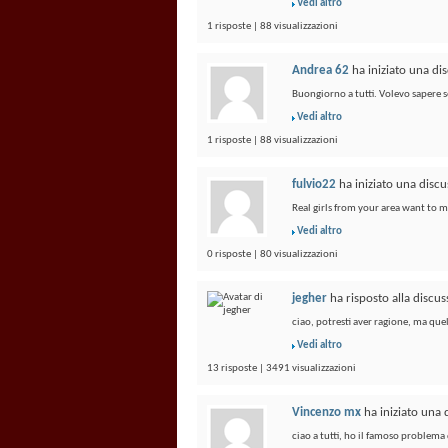
Vedi altro
1 risposte | 88 visualizzazioni
Andrea 62
ha iniziato una di
Buongiorno a tutti. Volevo sapere se
Vedi altro
1 risposte | 88 visualizzazioni
fulvio22
ha iniziato una disc
Real girls from your area want to 
Vedi altro
0 risposte | 80 visualizzazioni
jegher
ha risposto alla discu
ciao, potresti aver ragione, ma quel
Vedi altro
13 risposte | 3491 visualizzazioni
Vincenzo mx
ha iniziato una
ciao a tutti, ho il famoso problema 