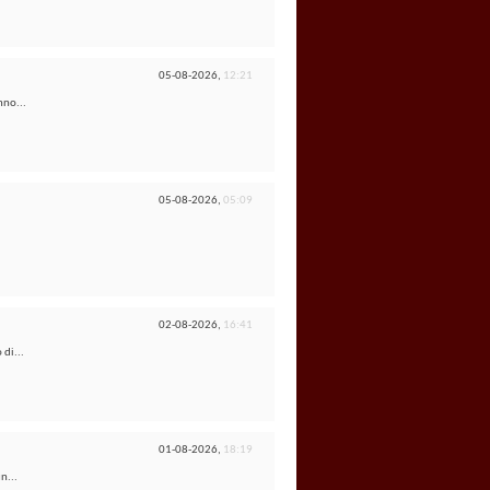
05-08-2026,
12:21
nno...
05-08-2026,
05:09
02-08-2026,
16:41
 di...
01-08-2026,
18:19
n...