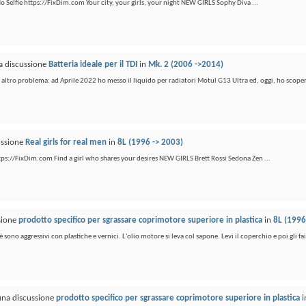
- No Selfie https://FixDim.com Your city, your girls, your night NEW GIRLS Sophy Diva ...
la discussione
Batteria ideale per il TDI
in
Mk. 2 (2006 ->2014)
altro problema: ad Aprile 2022 ho messo il liquido per radiatori Motul G13 Ultra ed, oggi, ho scoper
ussione
Real girls for real men
in
8L (1996 -> 2003)
 https://FixDim.com Find a girl who shares your desires NEW GIRLS Brett Rossi Sedona Zen ...
ssione
prodotto specifico per sgrassare coprimotore superiore in plastica
in
8L (1996
 sono aggressivi con plastiche e vernici. L'olio motore si leva col sapone. Levi il coperchio e poi gli fai
 una discussione
prodotto specifico per sgrassare coprimotore superiore in plastica
i