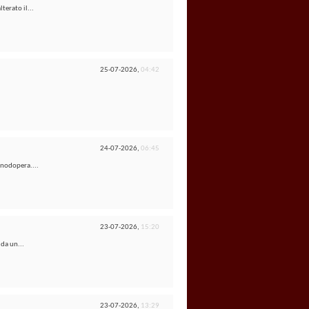
terato il...
25-07-2026,
04:42
24-07-2026,
06:45
anodopera....
23-07-2026,
15:20
 da un...
23-07-2026,
13:29