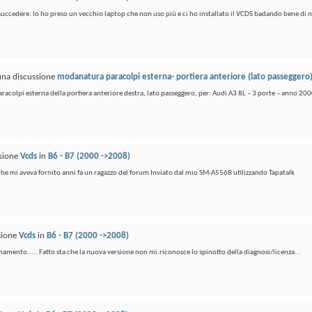
uccedere. Io ho preso un vecchio laptop che non uso più e ci ho installato il VCDS badando bene di n
 una discussione
modanatura paracolpi esterna- portiera anteriore (lato passeggero
aracolpi esterna della portiera anteriore destra, lato passeggero, per: Audi A3 8L – 3 porte – anno 2000
ssione
Vcds
in
B6 - B7 (2000 ->2008)
 che mi aveva fornito anni fa un ragazzo del forum Inviato dal mio SM-A556B utilizzando Tapatalk
ssione
Vcds
in
B6 - B7 (2000 ->2008)
rnamento..... Fatto sta che la nuova versione non mi.riconosce lo spinotto della diagnosi/licenza...