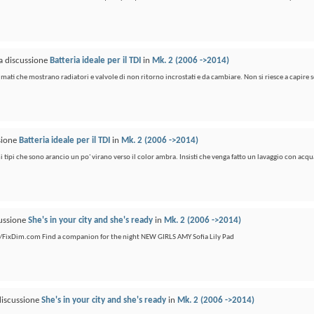
la discussione
Batteria ideale per il TDI
in
Mk. 2 (2006 ->2014)
mati che mostrano radiatori e valvole di non ritorno incrostati e da cambiare. Non si riesce a capire se
ssione
Batteria ideale per il TDI
in
Mk. 2 (2006 ->2014)
imi tipi che sono arancio un po' virano verso il color ambra. Insisti che venga fatto un lavaggio con acqua
cussione
She's in your city and she's ready
in
Mk. 2 (2006 ->2014)
ps://FixDim.com Find a companion for the night NEW GIRLS AMY Sofia Lily Pad
discussione
She's in your city and she's ready
in
Mk. 2 (2006 ->2014)