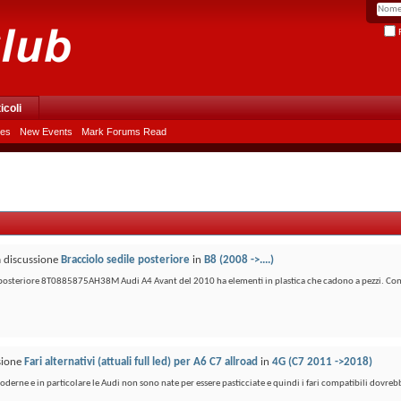
R
icoli
les
New Events
Mark Forums Read
a discussione
Bracciolo sedile posteriore
in
B8 (2008 ->....)
e posteriore 8T0885875AH38M Audi A4 Avant del 2010 ha elementi in plastica che cadono a pezzi. Con
ssione
Fari alternativi (attuali full led) per A6 C7 allroad
in
4G (C7 2011 ->2018)
derne e in particolare le Audi non sono nate per essere pasticciate e quindi i fari compatibili dovrebb