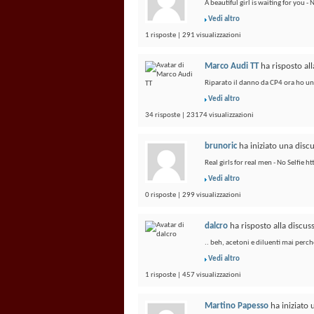
A beautiful girl is waiting for you 
Vedi altro
1 risposte | 291 visualizzazioni
Marco Audi TT
ha risposto al
Riparato il danno da CP4 ora ho un 
Vedi altro
34 risposte | 23174 visualizzazioni
brunoric
ha iniziato una disc
Real girls for real men - No Selfie
Vedi altro
0 risposte | 299 visualizzazioni
dalcro
ha risposto alla discu
.. beh, acetoni e diluenti mai perchè
Vedi altro
1 risposte | 457 visualizzazioni
Martino Papesso
ha iniziato