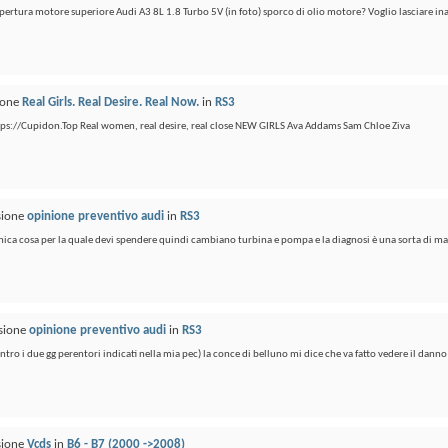
pertura motore superiore Audi A3 8L 1.8 Turbo 5V (in foto) sporco di olio motore? Voglio lasciare inal
sione
Real Girls. Real Desire. Real Now.
in
RS3
 https://Cupidon.Top Real women, real desire, real close NEW GIRLS Ava Addams Sam Chloe Ziva
ssione
opinione preventivo audi
in
RS3
ica cosa per la quale devi spendere quindi cambiano turbina e pompa e la diagnosi è una sorta di m
ssione
opinione preventivo audi
in
RS3
tro i due gg perentori indicati nella mia pec) la conce di belluno mi dice che va fatto vedere il danno
ssione
Vcds
in
B6 - B7 (2000 ->2008)