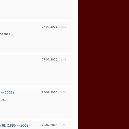
27-07-2026,
22:11
to che è...
27-07-2026,
08:48
 -> 2003)
25-07-2026,
18:04
 un...
n
8L (1996 -> 2003)
25-07-2026,
12:30