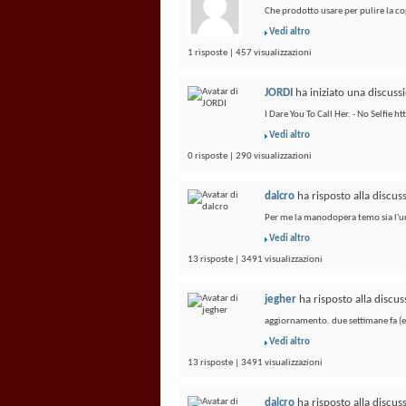
Che prodotto usare per pulire la co
Vedi altro
1 risposte | 457 visualizzazioni
JORDI
ha iniziato una discus
I Dare You To Call Her. - No Selfie
Vedi altro
0 risposte | 290 visualizzazioni
dalcro
ha risposto alla discu
Per me la manodopera temo sia l'un
Vedi altro
13 risposte | 3491 visualizzazioni
jegher
ha risposto alla discu
aggiornamento. due settimane fa (en
Vedi altro
13 risposte | 3491 visualizzazioni
dalcro
ha risposto alla discu