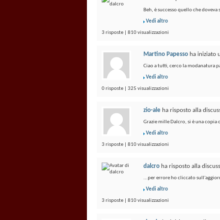
Beh, è successo quello che doveva s
Vedi altro
3 risposte | 810 visualizzazioni
Martino Papesso
ha iniziato
Ciao a tutti, cerco la modanatura p
Vedi altro
0 risposte | 325 visualizzazioni
zio-ale
ha risposto alla discu
Grazie mille Dalcro, si è una copia
Vedi altro
3 risposte | 810 visualizzazioni
dalcro
ha risposto alla discu
...per errore ho cliccato sull'aggio
Vedi altro
3 risposte | 810 visualizzazioni