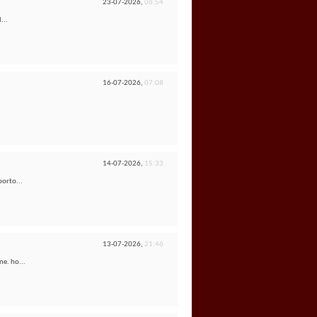
23-07-2026,
06:54
...
16-07-2026,
07:08
14-07-2026,
15:33
porto...
13-07-2026,
21:46
ne. ho...