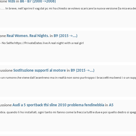
sione
Vcds
in
B6 - B7 (2000 ->2008)
.. In breve, nell'aprire il vag dal pc mi ha chiesto se volevo scaricare la nuova versione (la mia era del
sione
Real Women. Real Nights.
in
B9 (2015 ->....)
- No Selfie https://PrivateDates.live A real night with a real girl
scussione
Sostituzione supporti al motore
in
B9 (2015 ->....)
nto un rumore che viene dall'avantreno ma in realtà non sono purtroppo i braccetti ma bensì i o un sup
cussione
Audi a 5 sportback tfsi sline 2010 problema fendinebbia
in
A5
a. quando li ho installati, ogni tanto mi fanno come la freccia tutti e due e poi quello destro si speg