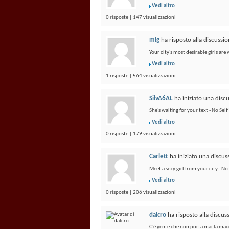
Vedi altro
0 risposte | 147 visualizzazioni
mig
ha risposto alla discussi
Your city's most desirable girls are
Vedi altro
1 risposte | 564 visualizzazioni
SilvA6AL
ha iniziato una disc
She's waiting for your text - No Se
Vedi altro
0 risposte | 179 visualizzazioni
Carlett
ha iniziato una discu
Meet a sexy girl from your city - N
Vedi altro
0 risposte | 206 visualizzazioni
dalcro
ha risposto alla discu
C'è gente che non porta mai la macc