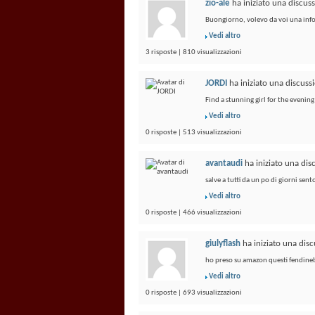
zio-ale
ha iniziato una discus
Buongiorno, volevo da voi una info...
Vedi altro
3 risposte | 810 visualizzazioni
JORDI
ha iniziato una discus
Find a stunning girl for the evening 
Vedi altro
0 risposte | 513 visualizzazioni
avantaudi
ha iniziato una di
salve a tutti da un po di giorni se
Vedi altro
0 risposte | 466 visualizzazioni
giulyflash
ha iniziato una dis
ho preso su amazon questi fendinebbi
Vedi altro
0 risposte | 693 visualizzazioni