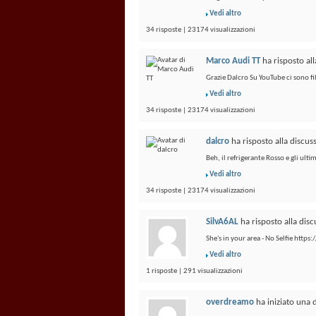
Vedi altro
34 risposte | 23174 visualizzazioni
Marco Audi TT
ha risposto al
Grazie Dalcro Su YouTube ci sono fil
Vedi altro
34 risposte | 23174 visualizzazioni
dalcro
ha risposto alla discu
Beh, il refrigerante Rosso e gli ult
Vedi altro
34 risposte | 23174 visualizzazioni
SilvA6AL
ha risposto alla dis
She's in your area - No Selfie htt
Vedi altro
1 risposte | 291 visualizzazioni
overdreamo
ha iniziato una 