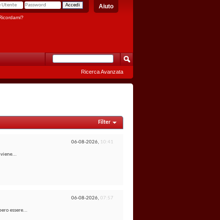
Aiuto
icordami?
Ricerca Avanzata
Filter
06-08-2026,
10:41
viene...
06-08-2026,
07:57
ero essere...