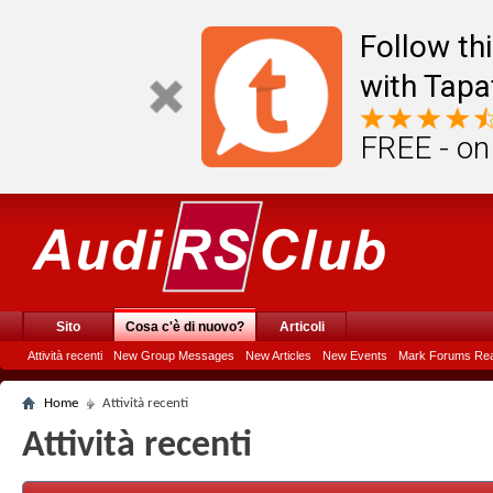
Follow th
with Tapa
FREE - on
Sito
Cosa c'è di nuovo?
Articoli
Attività recenti
New Group Messages
New Articles
New Events
Mark Forums Re
Home
Attività recenti
Attività recenti