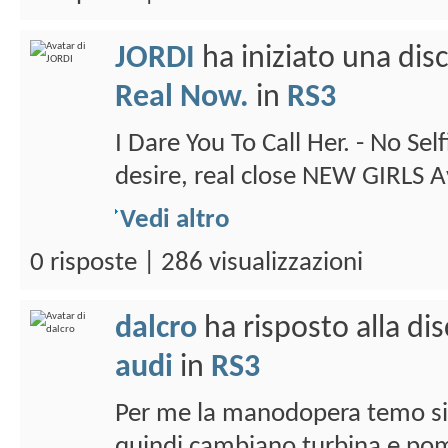
JORDI
ha iniziato una di
Real Now.
in
RS3
I Dare You To Call Her. - No Se
desire, real close NEW GIRLS
Vedi altro
0 risposte | 286 visualizzazioni
dalcro
ha risposto alla di
audi
in
RS3
Per me la manodopera temo sia
quindi cambiano turbina e pomp