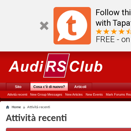
Follow th
with Tapa
FREE - on
Sito
Cosa c'è di nuovo?
Articoli
Attività recenti
New Group Messages
New Articles
New Events
Mark Forums Re
Home
Attività recenti
Attività recenti