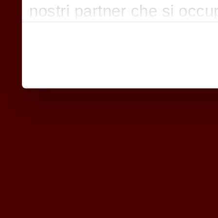
nostri partner che si occu
pubblicità e social media,
con altre informazioni che
raccolto dal suo utilizzo d
nostri cookie se continua a