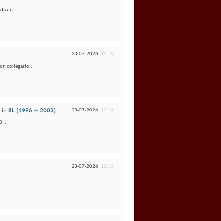
 da un...
23-07-2026,
13:29
on collegarlo...
)
in
8L (1996 -> 2003)
23-07-2026,
12:54
 ...
23-07-2026,
12:13