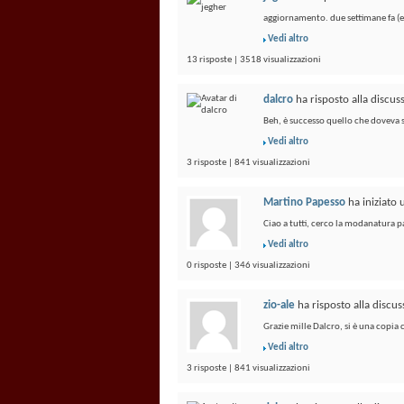
aggiornamento. due settimane fa (en
Vedi altro
13 risposte | 3518 visualizzazioni
dalcro
ha risposto alla discu
Beh, è successo quello che doveva s
Vedi altro
3 risposte | 841 visualizzazioni
Martino Papesso
ha iniziato
Ciao a tutti, cerco la modanatura p
Vedi altro
0 risposte | 346 visualizzazioni
zio-ale
ha risposto alla discu
Grazie mille Dalcro, si è una copia
Vedi altro
3 risposte | 841 visualizzazioni