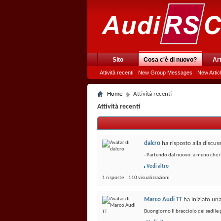
Sito
Cosa c'è di nuovo?
Art
Attività recenti
New Group Messages
New Artic
Home
Attività recenti
Attività recenti
dalcro
ha risposto alla discu
- Partendo dal nuovo: a meno che i
Vedi altro
1 risposte | 110 visualizzazioni
Marco Audi TT
ha iniziato un
Buongiorno Il bracciolo del sedil