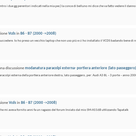
tro i due gg perentori indicati nella mia pec) la conce di belluno mi dice che va fatto vedere il danno
ssione
Vcds
in
B6 - B7 (2000 ->2008)
uccedere. Io ho preso un vecchio laptop che non uso più e ci ho installato il VCDS badando bene di n
 una discussione
modanatura paracolpi esterna- portiera anteriore (lato passeggero
aracolpi esterna della portiera anteriore destra, lato passeggero, per: Audi A3 8L – 3 porte – anno 2000
ssione
Vcds
in
B6 - B7 (2000 ->2008)
 che mi aveva fornito anni fa un ragazzo del forum Inviato dal mio SM-A556B utilizzando Tapatalk