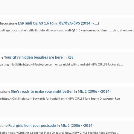
 discussione
EGR audi Q2 A3 1.6 tdi
in
8V/8VA/8VS (2014 ->....)
dell' egr bucato che trafila liquido allo scarico su audi Q2 1.6 versione no adblue.......visto che sono u
one
Your city's hidden beauties are here
in
RS3
 waiting - No Selfie https://MeetAgree.com A real night with a real girl NEW GIRLS Mackenzie...
ussione
She's ready to make your night better
in
Mk. 2 (2006 ->2014)
lfie https://GirlSingle.com Sexy girls for tonight only NEW GIRLS Mary Sophy Diva Aspen Rae
ssione
Real girls from your postcode
in
Mk. 2 (2006 ->2014)
o Selfie https://GirlSingle.com Her Place Or Yours? Now. NEW GIRLS Monika Reed Lily Pad ...