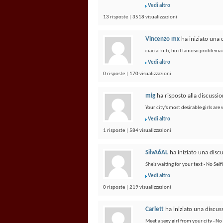
Vedi altro
13 risposte | 3518 visualizzazioni
Vincenzo mx
ha iniziato una
ciao a tutti, ho il famoso problema 
Vedi altro
0 risposte | 170 visualizzazioni
mig
ha risposto alla discussi
Your city's most desirable girls are
Vedi altro
1 risposte | 584 visualizzazioni
SilvA6AL
ha iniziato una disc
She's waiting for your text - No Se
Vedi altro
0 risposte | 219 visualizzazioni
Carlett
ha iniziato una discu
Meet a sexy girl from your city - N