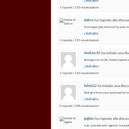
Vedi altro
1 risposte | 110 visualizzazioni
dalcro
ha risposto alla discu
Purtroppo (per fortuna?) le auto mo
Vedi altro
1 risposte | 122 visualizzazioni
Andrea 62
ha iniziato una di
Buongiorno a tutti. Volevo sapere se
Vedi altro
1 risposte | 122 visualizzazioni
fulvio22
ha iniziato una disc
Real girls from your area want to 
Vedi altro
0 risposte | 108 visualizzazioni
jegher
ha risposto alla discu
ciao, potresti aver ragione, ma quel