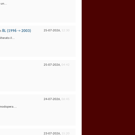
 un...
n
8L (1996 -> 2003)
25-07-2026,
12:30
terato il...
25-07-2026,
04:42
24-07-2026,
06:45
anodopera....
23-07-2026,
15:20