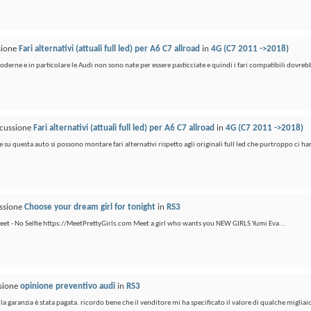
ssione
Fari alternativi (attuali full led) per A6 C7 allroad
in
4G (C7 2011 ->2018)
derne e in particolare le Audi non sono nate per essere pasticciate e quindi i fari compatibili dovrebb
scussione
Fari alternativi (attuali full led) per A6 C7 allroad
in
4G (C7 2011 ->2018)
 su questa auto si possono montare fari alternativi rispetto agli originali full led che purtroppo ci ha
ussione
Choose your dream girl for tonight
in
RS3
meet - No Selfie https://MeetPrettyGirls.com Meet a girl who wants you NEW GIRLS Yumi Eva...
ssione
opinione preventivo audi
in
RS3
la garanzia è stata pagata. ricordo bene che il venditore mi ha specificato il valore di qualche migliaio