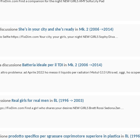
ps://FixDim.com Find a companion for the night NEW GIRLS AMY Sofia Lily Pad
discussione
She's in your city and she's ready
in
Mk. 2 (2006 ->2014)
- No Selfie https://FixDim.com Your city, your girls, your night NEW GIRLS Sophy Diva ...
la discussione
Batteria ideale per il TDI
in
Mk. 2 (2006 ->2014)
altro problema: ad Aprile 2022 ho messo il liquido per radiatori Motul G13 Ultra ed, oggi, ho scoper
ussione
Real girls for real men
in
8L (1996 -> 2003)
 https://FixDim.com Find a girl who shares your desires NEW GIRLS Brett Rossi Sedona Zen ...
ssione
prodotto specifico per sgrassare coprimotore superiore in plastica
in
8L (1996