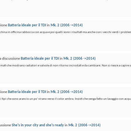
ssione
Batteria ideale per il TDI
in
Mk. 2 (2006 ->2014)
hina in officina rabbocca con acqua e poi quelli sono i risultati ma anche con i vecchi verdi i proble
la discussione
Batteria ideale per il TDI
in
Mk. 2 (2006 ->2014)
mati che mostrano radiatori e valvole di non ritorno incrostati e da cambiare. Non si riesce a capire se
ssione
Batteria ideale per il TDI
in
Mk. 2 (2006 ->2014)
imi tipi che sono arancio un po' virano verso il color ambra. Insisti che venga fatto un lavaggio con acqua
cussione
She's in your city and she's ready
in
Mk. 2 (2006 ->2014)