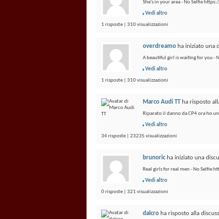
She's in your area - No Selfie htt
Vedi altro
1 risposte | 310 visualizzazioni
overdreamo
ha iniziato una 
A beautiful girl is waiting for you 
Vedi altro
1 risposte | 310 visualizzazioni
Marco Audi TT
ha risposto al
Riparato il danno da CP4 ora ho un 
Vedi altro
34 risposte | 23235 visualizzazioni
brunoric
ha iniziato una disc
Real girls for real men - No Selfie
Vedi altro
0 risposte | 321 visualizzazioni
dalcro
ha risposto alla discu