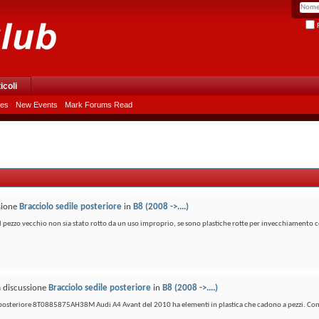
R
icoli
les
New Events
Mark Forums Read
ssione
Bracciolo sedile posteriore
in
B8 (2008 ->....)
l pezzo vecchio non sia stato rotto da un uso improprio, se sono plastiche rotte per invecchiamento c
a discussione
Bracciolo sedile posteriore
in
B8 (2008 ->....)
e posteriore 8T0885875AH38M Audi A4 Avant del 2010 ha elementi in plastica che cadono a pezzi. Con