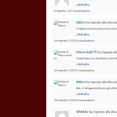
Vedi altro
0 risposte | 227 visualizzazioni
dalcro
ha risposto alla discu
C'è gente che non porta mai la macc
Vedi altro
34 risposte | 23235 visualizzazioni
Marco Audi TT
ha risposto al
Grazie Dalcro Su YouTube ci sono fil
Vedi altro
34 risposte | 23235 visualizzazioni
dalcro
ha risposto alla discu
Beh, il refrigerante Rosso e gli ult
Vedi altro
34 risposte | 23235 visualizzazioni
SilvA6AL
ha risposto alla dis