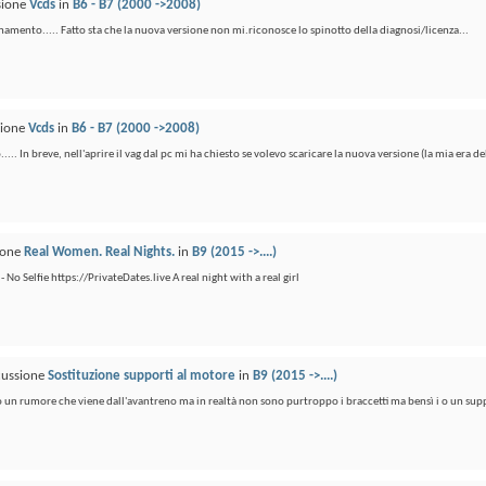
ssione
Vcds
in
B6 - B7 (2000 ->2008)
rnamento..... Fatto sta che la nuova versione non mi.riconosce lo spinotto della diagnosi/licenza...
sione
Vcds
in
B6 - B7 (2000 ->2008)
.. In breve, nell'aprire il vag dal pc mi ha chiesto se volevo scaricare la nuova versione (la mia era del
sione
Real Women. Real Nights.
in
B9 (2015 ->....)
- No Selfie https://PrivateDates.live A real night with a real girl
scussione
Sostituzione supporti al motore
in
B9 (2015 ->....)
nto un rumore che viene dall'avantreno ma in realtà non sono purtroppo i braccetti ma bensì i o un sup