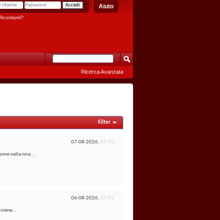
Aiuto
icordami?
Ricerca Avanzata
Filter
07-08-2026,
09:20
ome nella mia...
06-08-2026,
10:41
viene...