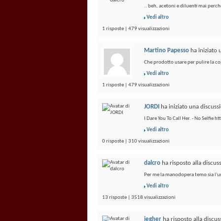
.. beh, acetoni e diluenti mai perchè
Vedi altro
1 risposte | 479 visualizzazioni
Martino Papesso
ha iniziato
Che prodotto usare per pulire la co
Vedi altro
1 risposte | 479 visualizzazioni
JORDI
ha iniziato una discus
I Dare You To Call Her. - No Selfie
Vedi altro
0 risposte | 310 visualizzazioni
dalcro
ha risposto alla discu
Per me la manodopera temo sia l'un
Vedi altro
13 risposte | 3518 visualizzazioni
jegher
ha risposto alla discu