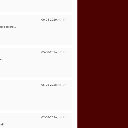
06-08-2026,
07:57
ero essere...
05-08-2026,
12:21
nno...
05-08-2026,
05:09
02-08-2026,
16:41
 di...