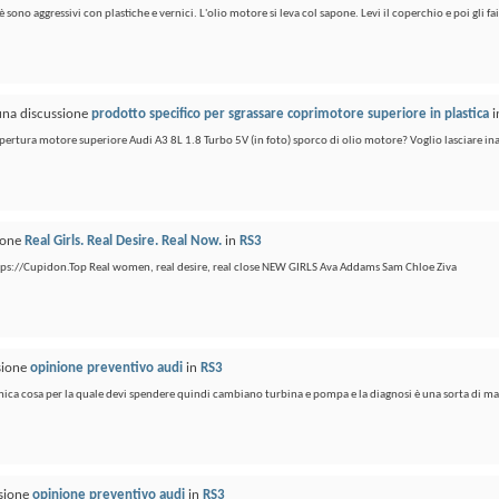
 sono aggressivi con plastiche e vernici. L'olio motore si leva col sapone. Levi il coperchio e poi gli fai
 una discussione
prodotto specifico per sgrassare coprimotore superiore in plastica
i
pertura motore superiore Audi A3 8L 1.8 Turbo 5V (in foto) sporco di olio motore? Voglio lasciare inal
sione
Real Girls. Real Desire. Real Now.
in
RS3
 https://Cupidon.Top Real women, real desire, real close NEW GIRLS Ava Addams Sam Chloe Ziva
ssione
opinione preventivo audi
in
RS3
ica cosa per la quale devi spendere quindi cambiano turbina e pompa e la diagnosi è una sorta di m
ssione
opinione preventivo audi
in
RS3