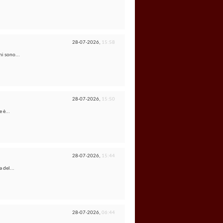
28-07-2026,
15:58
mi sono...
28-07-2026,
15:50
 è...
28-07-2026,
15:44
 del...
28-07-2026,
06:44