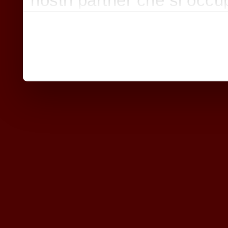
nostri partner che si occu
pubblicità e social media,
con altre informazioni che
raccolto dal suo utilizzo d
nostri cookie se continua a