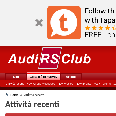
Follow th
with Tapa
FREE - on
Sito
Cosa c'è di nuovo?
Articoli
Attività recenti
New Group Messages
New Articles
New Events
Mark Forums Re
Home
Attività recenti
Attività recenti