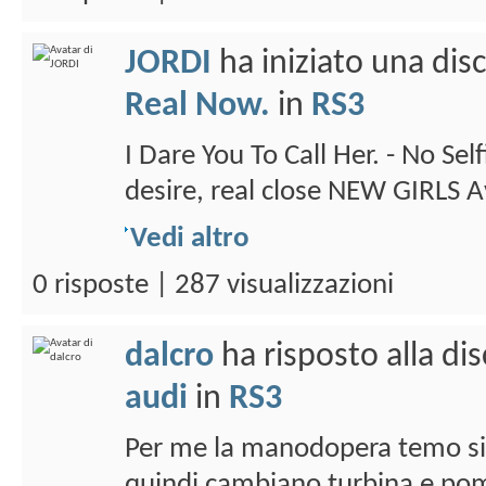
JORDI
ha iniziato una di
Real Now.
in
RS3
I Dare You To Call Her. - No Se
desire, real close NEW GIRLS
Vedi altro
0 risposte | 287 visualizzazioni
dalcro
ha risposto alla di
audi
in
RS3
Per me la manodopera temo sia
quindi cambiano turbina e pomp