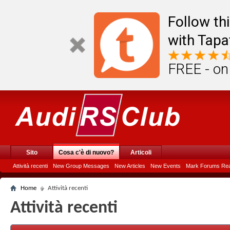
Follow th
with Tapa
FREE - on
Sito
Cosa c'è di nuovo?
Articoli
Attività recenti
New Group Messages
New Articles
New Events
Mark Forums Re
Home
Attività recenti
Attività recenti