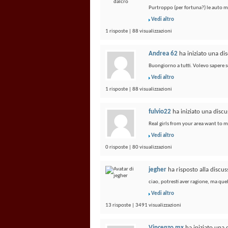
Purtroppo (per fortuna?) le auto mo
Vedi altro
1 risposte | 88 visualizzazioni
Andrea 62
ha iniziato una di
Buongiorno a tutti. Volevo sapere se
Vedi altro
1 risposte | 88 visualizzazioni
fulvio22
ha iniziato una disc
Real girls from your area want to 
Vedi altro
0 risposte | 80 visualizzazioni
jegher
ha risposto alla discu
ciao, potresti aver ragione, ma quel
Vedi altro
13 risposte | 3491 visualizzazioni
Vincenzo mx
ha iniziato una