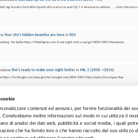
dell' egr bucato che trafila liquido allo scarico su audi Q2 1.6 versione no adblue.......visto che sono u
one
Your city's hidden beauties are here
in
RS3
 waiting - No Selfie https://MeetAgree.com A real night with a real girl NEW GIRLS Mackenzie...
ussione
She's ready to make your night better
in
Mk. 2 (2006 ->2014)
lfie https://GirlSingle.com Sexy girls for tonight only NEW GIRLS Mary Sophy Diva Aspen Rae
 cookie
rsonalizzare contenuti ed annunci, per fornire funzionalità dei so
o. Condividiamo inoltre informazioni sul modo in cui utilizza il nost
Contattaci
Audi RS 
ano di analisi dei dati web, pubblicità e social media, i quali pot
azioni che ha fornito loro o che hanno raccolto dal suo utilizzo de
Tutti gli orari sono GMT +2. Adesso sono le
05:48
.
 se continua ad utilizzare il nostro sito web.