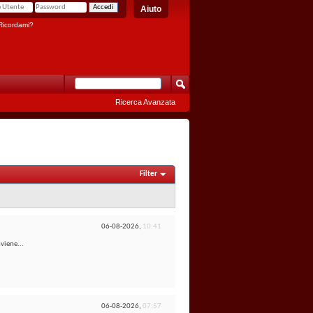
Aiuto
icordami?
Ricerca Avanzata
Filter
06-08-2026,
10:41
viene...
06-08-2026,
07:57