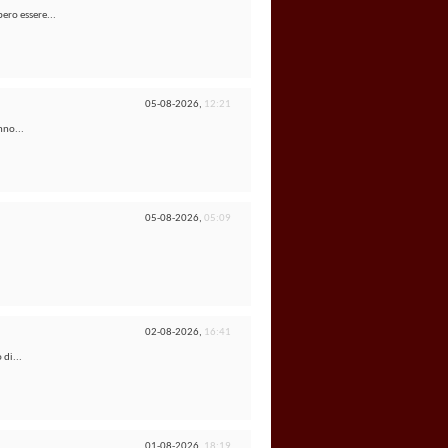
ero essere...
05-08-2026,
12:21
nno...
05-08-2026,
05:09
02-08-2026,
16:41
 di...
01-08-2026,
18:19