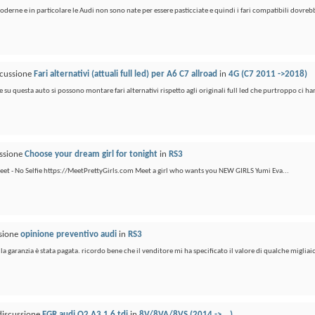
derne e in particolare le Audi non sono nate per essere pasticciate e quindi i fari compatibili dovrebb
scussione
Fari alternativi (attuali full led) per A6 C7 allroad
in
4G (C7 2011 ->2018)
 su questa auto si possono montare fari alternativi rispetto agli originali full led che purtroppo ci ha
ussione
Choose your dream girl for tonight
in
RS3
meet - No Selfie https://MeetPrettyGirls.com Meet a girl who wants you NEW GIRLS Yumi Eva...
ssione
opinione preventivo audi
in
RS3
la garanzia è stata pagata. ricordo bene che il venditore mi ha specificato il valore di qualche migliaio
 discussione
EGR audi Q2 A3 1.6 tdi
in
8V/8VA/8VS (2014 ->....)