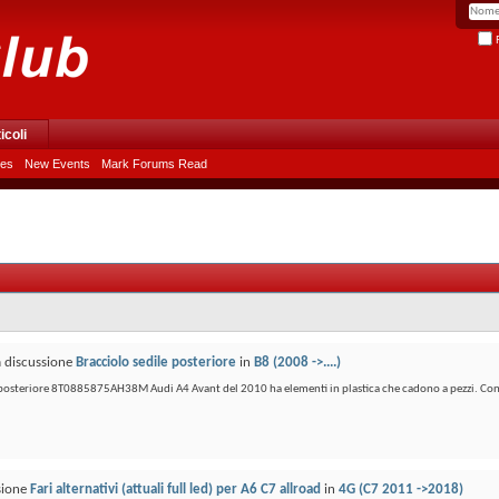
R
icoli
les
New Events
Mark Forums Read
a discussione
Bracciolo sedile posteriore
in
B8 (2008 ->....)
e posteriore 8T0885875AH38M Audi A4 Avant del 2010 ha elementi in plastica che cadono a pezzi. Con
ssione
Fari alternativi (attuali full led) per A6 C7 allroad
in
4G (C7 2011 ->2018)