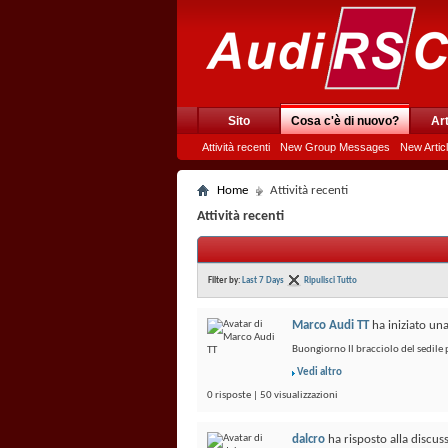
Sito
Cosa c'è di nuovo?
Art
Attività recenti
New Group Messages
New Artic
Home
Attività recenti
Attività recenti
Filter by:
Last 7 Days
Ripulisci Tutto
Marco Audi TT
ha iniziato un
Buongiorno Il bracciolo del sedil
Vedi altro
0 risposte | 50 visualizzazioni
dalcro
ha risposto alla discu