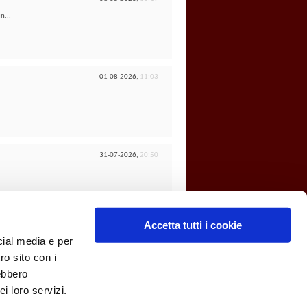
n...
01-08-2026,
11:03
31-07-2026,
20:50
Accetta tutti i cookie
cial media e per
ro sito con i
Club Forum
Archivio
Privacy
Cookies
Cima
rebbero
i loro servizi.