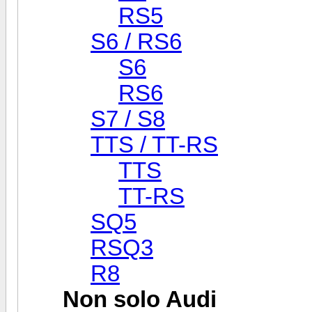
RS5
S6 / RS6
S6
RS6
S7 / S8
TTS / TT-RS
TTS
TT-RS
SQ5
RSQ3
R8
Non solo Audi