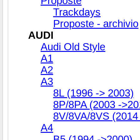
Proposte
Trackdays
Proposte - archivio
AUDI
Audi Old Style
A1
A2
A3
8L (1996 -> 2003)
8P/8PA (2003 ->20
8V/8VA/8VS (2014 -
A4
B5 (1994 ->2000)