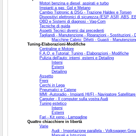
Motori benzina e diesel, aspirati e turbo
Impianti a gas: Gpl e Metano
Cambio Tiptronic & DSG - Trazione Haldex e Torsen
Dispositivi elettronici di sicurezza (ESP, ASR, ABS, EB
OBD e Sistemi di diagnosi - Vag-Com
Tecniche di guida
Aspetti Tecnici diversi dai precedenti
Tagliandi - Manutenzione - Riparazioni - Sostituzioni - D
Macchine Cabrio: Difetti - Guasti - Manutenzion
Tuning-Elaborazioni-Modifiche
Centraline e Motore
F.A.Q. e Tutorial: Tuning - Elaborazioni - Modifiche
Pulizia dell'auto: interni, esterni e Detailing
Interni
Esterni
Detailing
Assetto
Freni
Cerchi in Lega
Pneumatici e Catene
MMI -Autoradio - Impianti HI/FI - Navigatore Satellitare -
Carputer - Il computer sulla vostra Audi
Tuning estetico
Interni
Esterni
Fari - Kit xeno - Lampadine
Quattro chiacchiere in libertà
Varie
Audi - Importazione parallela - Volkswagen Gro
Manuali e Istruzioni