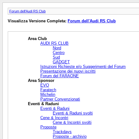
Forum dell'Audi RS Club
Visualizza Versione Completa:
Forum dell'Audi RS Club
Area Club
AUDI RS CLUB
Nord
Centro
Sud
GADGET
Istruzioni Richieste e/o Suggerimenti del Forum
Presentazione dei nuovi iscritti
Forum del FARAONE
Area Sponsor
EVO
Faratech
Michelin
Partner Convenzionati
Eventi & Raduni
Eventi & Raduni
Eventi & Raduni svolti
Cene & Incontri
Cene & Incontri svolti
Proposte
Trackdays
Proposte - archivio