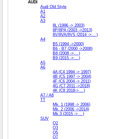
AUDI
Audi Old Style
A1
A2
A3
8L (1996 -> 2003)
8P/8PA (2003 ->2013)
8V/8VA/8VS (2014 ->....)
A4
B5 (1994 ->2000)
B6 - B7 (2000 ->2008)
B8 (2008 ->....)
B9 (2015 ->....)
A5
A6
4A (C4 1994 -> 1997)
4B (C5 1997 -> 2004)
4F (C6 2004 -> 2011)
4G (C7 2011 ->2018)
4K (C8 2018->....)
A7 / A8
TT
Mk. 1 (1998 -> 2006)
Mk. 2 (2006 ->2014)
Mk.3 (2015 ->....)
SUV
Q2
Q3
Q5
Q7