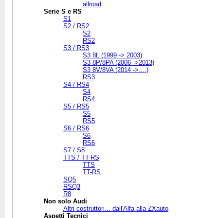
allroad
Serie S e RS
S1
S2 / RS2
S2
RS2
S3 / RS3
S3 8L (1999 -> 2003)
S3 8P/8PA (2006 ->2013)
S3 8V/8VA (2014 ->....)
RS3
S4 / RS4
S4
RS4
S5 / RS5
S5
RS5
S6 / RS6
S6
RS6
S7 / S8
TTS / TT-RS
TTS
TT-RS
SQ5
RSQ3
R8
Non solo Audi
Altri costruttori... dall'Alfa alla ZXauto
Aspetti Tecnici