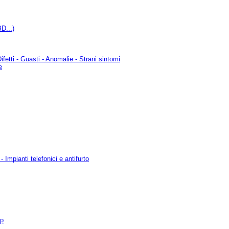
D...)
ifetti - Guasti - Anomalie - Strani sintomi
e
 Impianti telefonici e antifurto
up