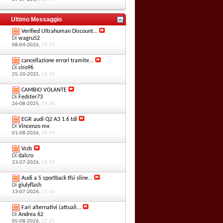
Ultimo Messaggio
Verified Ultrahuman Discount...
Di
wagru52
08-04-2026,
13:19
cancellazione errori tramite...
Di
ciro96
25-10-2025,
16:15
CAMBIO VOLANTE
Di
Fedster73
26-08-2025,
09:28
EGR audi Q2 A3 1.6 tdi
Di
Vincenzo mx
01-08-2026,
18:19
Vcds
Di
dalcro
23-07-2026,
13:29
Audi a 5 sportback tfsi sline...
Di
giulyflash
13-07-2026,
21:46
Fari alternativi (attuali...
Di
Andrea 62
05-08-2026,
12:21