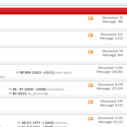
questo
RSS
i
forum
di
feed
questo
RSS
Discussioni: 35
Visualizza
Messaggi: 380
forum
di
i
questo
Discussioni: 252
feed
Visualizza
Messaggi: 3,211
forum
RSS
i
Discussioni: 94
di
feed
Visualizza
Messaggi: 604
questo
RSS
i
Discussioni: 9,245
forum
di
feed
Messaggi: 226,001
8P/8PA (2003 ->2013)
,
(5496/136505)
questo
RSS
671)
Discussioni: 8,278
forum
di
Visualizza
Messaggi: 273,474
B6 - B7 (2000 ->2008)
,
(1930/108603)
B9 (2015 ->....)
questo
(754/9708)
i
Discussioni: 670
forum
feed
Visualizza
Messaggi: 8,233
RSS
i
Discussioni: 4,935
di
feed
Visualizza
Messaggi: 93,113
4B (C5 1997 -> 2004)
,
(343/4741)