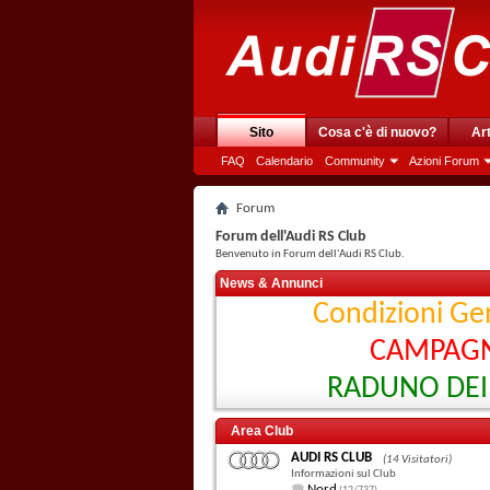
Sito
Cosa c'è di nuovo?
Art
FAQ
Calendario
Community
Azioni Forum
Forum
Forum dell'Audi RS Club
Benvenuto in Forum dell'Audi RS Club.
News & Annunci
Condizioni Gen
CAMPAGN
RADUNO DEI 
Area Club
AUDI RS CLUB
(14 Visitatori)
Informazioni sul Club
Nord
,