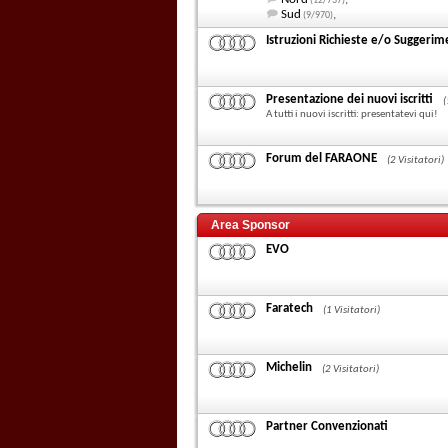
(12/737)
Sud
,
(9/970)
Istruzioni Richieste e/o Suggeri
Presentazione dei nuovi iscritti
(
A tutti i nuovi iscritti: presentatevi qui!
Forum del FARAONE
(2 Visitatori)
Area Sponsor
EVO
Faratech
(1 Visitatori)
Michelin
(2 Visitatori)
Partner Convenzionati