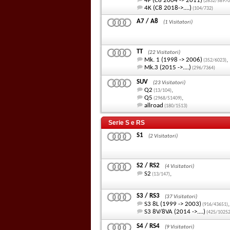
4F (C6 2004 -> 2011)
(2632/58970
4K (C8 2018->....)
(104/732)
A7 / A8
(1 Visitatori)
TT
(22 Visitatori)
Mk. 1 (1998 -> 2006)
,
(352/6023)
Mk.3 (2015 ->....)
(296/7364)
SUV
(23 Visitatori)
Q2
,
(13/104)
Q5
,
(2968/51409)
allroad
(180/1513)
Serie S e RS
S1
(2 Visitatori)
S2 / RS2
(4 Visitatori)
S2
,
(13/147)
S3 / RS3
(37 Visitatori)
S3 8L (1999 -> 2003)
,
(916/43651)
S3 8V/8VA (2014 ->....)
(425/10252
S4 / RS4
(9 Visitatori)