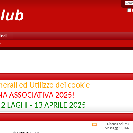
R
icoli
erali ed Utilizzo dei cookie
A ASSOCIATIVA 2025!
2 LAGHI - 13 APRILE 2025
Discussioni: 93
Visualizza
Messaggi: 3,164
Centro
,