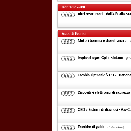
Non solo Audi
Altri costruttori... dall'Alfa alla ZX
Aspetti Tecnici
Motori benzina e diesel, aspirati 
Impianti a gas: Gpl e Metano
(2 V
Cambio Tiptronic & DSG - Trazion
Dispositivi elettronici di sicurezza
OBD e Sistemi di diagnosi - Vag-
Tecniche di guida
(1 Visitatori)