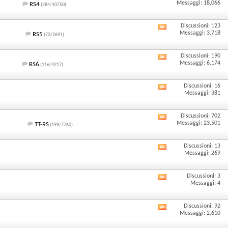
di
feed
Visualizza
Messaggi: 18,066
RS4
(284/10750)
questo
RSS
i
Discussioni: 123
forum
di
feed
Visualizza
Messaggi: 3,718
RS5
(72/2691)
questo
RSS
i
Discussioni: 190
forum
di
feed
Visualizza
Messaggi: 6,174
RS6
(116/4217)
questo
RSS
i
Discussioni: 16
forum
di
feed
Visualizza
Messaggi: 381
questo
RSS
i
Discussioni: 702
forum
di
feed
Visualizza
Messaggi: 23,501
TT-RS
(199/7760)
questo
RSS
i
Discussioni: 13
forum
di
feed
Visualizza
Messaggi: 269
questo
RSS
i
Discussioni: 3
forum
di
feed
Visualizza
Messaggi: 4
questo
RSS
i
Discussioni: 92
forum
di
feed
Visualizza
Messaggi: 2,610
questo
RSS
i