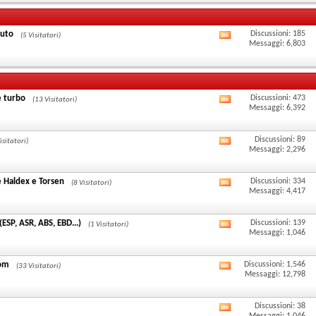
forum
di
feed
questo
auto
RSS
Discussioni: 185
(5 Visitatori)
Visualizza
Messaggi: 6,803
forum
di
i
questo
feed
forum
e turbo
RSS
Discussioni: 473
(13 Visitatori)
Visualizza
Messaggi: 6,392
di
i
questo
Discussioni: 89
isitatori)
feed
Visualizza
Messaggi: 2,296
forum
RSS
i
e Haldex e Torsen
Discussioni: 334
di
(8 Visitatori)
feed
Visualizza
Messaggi: 4,417
questo
RSS
i
 (ESP, ASR, ABS, EBD...)
Discussioni: 139
forum
di
(1 Visitatori)
feed
Visualizza
Messaggi: 1,046
questo
RSS
i
Com
Discussioni: 1,546
forum
di
(33 Visitatori)
feed
Visualizza
Messaggi: 12,798
questo
RSS
i
Discussioni: 38
forum
di
feed
Visualizza