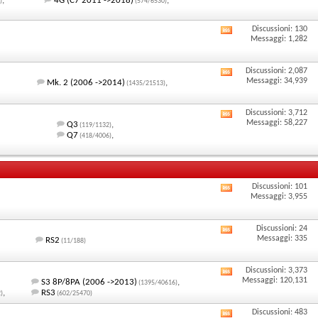
,
4G (C7 2011 ->2018)
,
questo
RSS
)
(574/6530)
i
forum
di
feed
Discussioni: 130
Visualizza
Messaggi: 1,282
questo
RSS
i
forum
di
Discussioni: 2,087
feed
Visualizza
Messaggi: 34,939
Mk. 2 (2006 ->2014)
,
(1435/21513)
questo
RSS
i
forum
Discussioni: 3,712
di
feed
Visualizza
Messaggi: 58,227
Q3
,
(119/1132)
Q7
,
questo
RSS
(418/4006)
i
forum
di
feed
questo
RSS
Discussioni: 101
Visualizza
Messaggi: 3,955
forum
di
i
questo
Discussioni: 24
feed
Visualizza
Messaggi: 335
forum
RS2
(11/188)
RSS
i
Discussioni: 3,373
di
feed
Visualizza
Messaggi: 120,131
S3 8P/8PA (2006 ->2013)
,
(1395/40616)
,
RS3
questo
RSS
)
(602/25470)
i
Discussioni: 483
forum