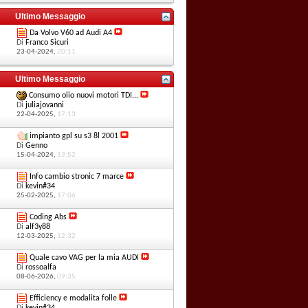
Ultimo Messaggio
Da Volvo V60 ad Audi A4
Di
Franco Sicuri
23-04-2024,
20:11
Ultimo Messaggio
Consumo olio nuovi motori TDI...
Di
juliajovanni
22-04-2025,
17:13
impianto gpl su s3 8l 2001
Di
Genno
15-04-2024,
13:52
Info cambio stronic 7 marce
Di
kevin#34
25-02-2025,
17:06
Coding Abs
Di
alf3y88
12-03-2025,
12:32
Quale cavo VAG per la mia AUDI
Di
rossoalfa
08-06-2026,
09:35
Efficiency e modalita folle