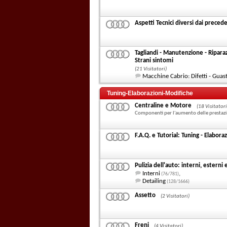
Aspetti Tecnici diversi dai preced
Tagliandi - Manutenzione - Riparazi
Strani sintomi
(21 Visitatori)
Macchine Cabrio: Difetti - Guas
Tuning-Elaborazioni-Modifiche
Centraline e Motore
(18 Visitatori
Componenti per l'aumento delle prestaz
F.A.Q. e Tutorial: Tuning - Elabora
Pulizia dell'auto: interni, esterni 
Interni
,
(76/781)
Detailing
(128/1666)
Assetto
(2 Visitatori)
Freni
(4 Visitatori)