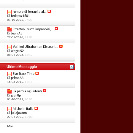
rumore di ferraglia al...
Di
fedepuz1601
01-10-2025,
07:23
Strattoni, vuoti improvvisi,...
Di
Jean A5
27-05-2026,
21:02
Verified Ultrahuman Discount...
Di
wagru52
08-04-2026,
13:17
Ultimo Messaggio
Evo Track Time
Di
primaA3
16-06-2015,
12:15
La parola agli utenti
Di
gian8p
01-10-2021,
20:59
Michelin Italia
Di
juliajovanni
27-04-2025,
15:00
Mai