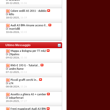
Di
kevin#34
20-12-2022,
15:06
Colore sedili A5 2011 - dubbio
Di
killo
18-02-2025,
16:19
Audi A3 8PA rimane acceso il...
Di
morris88
10-06-2026,
10:43
Ultimo Messaggio
Mappa a Bologna per TT mk2
Di
29palms
09-02-2026,
15:10
RNS-E 193 G - Tutorial...
Di
andre.fiume
07-12-2025,
20:53
Piccoli graffi cerchi in...
Di
s74
08-08-2024,
15:26
Assetto a ghiera A5 + camber
Di
edoarferrari
20-04-2025,
17:27
Freni maggiorati Audi A3 8PA