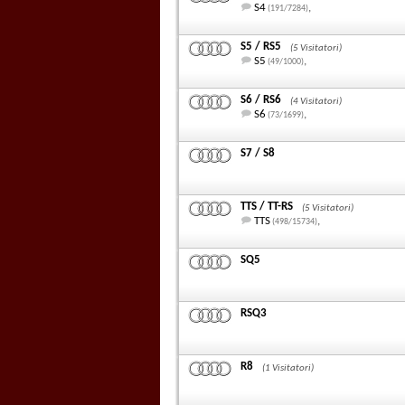
S4
,
(191/7284)
S5 / RS5
(5 Visitatori)
S5
,
(49/1000)
S6 / RS6
(4 Visitatori)
S6
,
(73/1699)
S7 / S8
TTS / TT-RS
(5 Visitatori)
TTS
,
(498/15734)
SQ5
RSQ3
R8
(1 Visitatori)