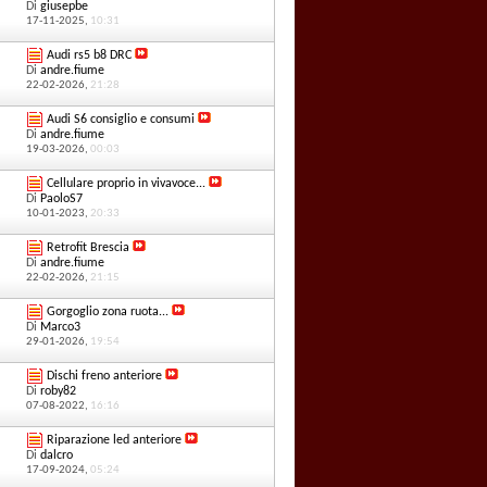
Di
giusepbe
17-11-2025,
10:31
Audi rs5 b8 DRC
Di
andre.fiume
22-02-2026,
21:28
Audi S6 consiglio e consumi
Di
andre.fiume
19-03-2026,
00:03
Cellulare proprio in vivavoce...
Di
PaoloS7
10-01-2023,
20:33
Retrofit Brescia
Di
andre.fiume
22-02-2026,
21:15
Gorgoglio zona ruota...
Di
Marco3
29-01-2026,
19:54
Dischi freno anteriore
Di
roby82
07-08-2022,
16:16
Riparazione led anteriore
Di
dalcro
17-09-2024,
05:24