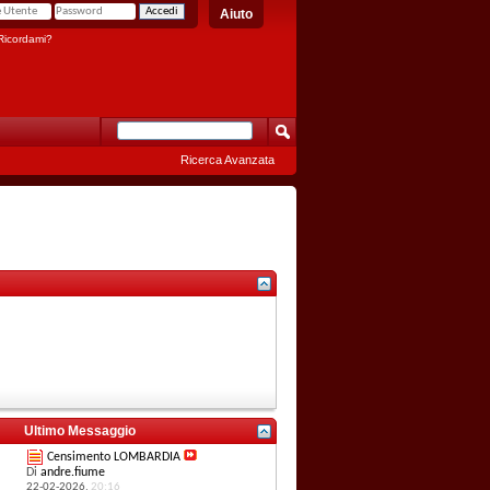
Aiuto
icordami?
Ricerca Avanzata
Ultimo Messaggio
Censimento LOMBARDIA
Di
andre.fiume
22-02-2026,
20:16