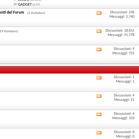
(10/641)
i
GADGET
(2/47)
feed
menti del Forum
Discussioni: 296
(3 Visitatori)
Visualizza
Messaggi: 2,740
RSS
i
di
Discussioni: 18,655
19 Visitatori)
feed
Visualizza
Messaggi: 91,778
questo
RSS
i
forum
Discussioni: 9
di
feed
Visualizza
Messaggi: 752
questo
RSS
i
forum
di
feed
questo
RSS
Discussioni: 1
Visualizza
Messaggi: 1
forum
di
i
questo
Discussioni: 4
feed
Visualizza
Messaggi: 21
forum
RSS
i
Discussioni: 4
di
feed
Visualizza
Messaggi: 103
questo
RSS
i
Discussioni: 0
forum
di
feed
Visualizza
Messaggi: 0