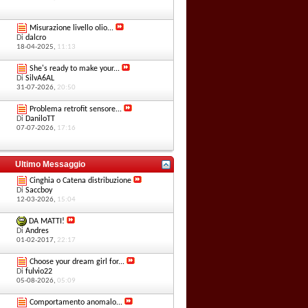
Misurazione livello olio...
Di
dalcro
18-04-2025,
11:13
She's ready to make your...
Di
SilvA6AL
31-07-2026,
20:50
Problema retrofit sensore...
Di
DaniloTT
07-07-2026,
17:16
Ultimo Messaggio
Cinghia o Catena distribuzione
Di
Saccboy
12-03-2026,
15:04
DA MATTI!
Di
Andres
01-02-2017,
22:17
Choose your dream girl for...
Di
fulvio22
05-08-2026,
05:09
Comportamento anomalo...