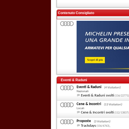
Contenuto Consigliato
Eventi & Raduni
Eventi & Raduni
(4 Visitatori)
Nazionali
Eventi & Raduni svolti
(116/22771)
Cene & Incontri
(13 Visitatori)
Locali
Cene & Incontri svolti
(112/13837)
Proposte
(3 Visitatori)
Trackdays
,
(156/6763)