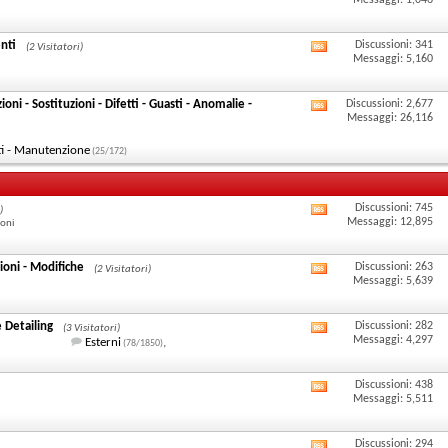
Messaggi: 1,046
questo
RSS
i
enti
Discussioni: 341
forum
di
(2 Visitatori)
feed
Visualizza
Messaggi: 5,160
questo
RSS
i
oni - Sostituzioni - Difetti - Guasti - Anomalie -
Discussioni: 2,677
forum
di
feed
Visualizza
Messaggi: 26,116
questo
RSS
i
ti - Manutenzione
(25/172)
forum
di
feed
questo
RSS
Discussioni: 745
)
Visualizza
Messaggi: 12,895
forum
ioni
di
i
questo
zioni - Modifiche
Discussioni: 263
(2 Visitatori)
feed
Visualizza
Messaggi: 5,639
forum
RSS
i
e Detailing
Discussioni: 282
di
(3 Visitatori)
feed
Visualizza
Messaggi: 4,297
Esterni
,
(78/1850)
questo
RSS
i
Discussioni: 438
forum
di
feed
Visualizza
Messaggi: 5,511
questo
RSS
i
Discussioni: 294