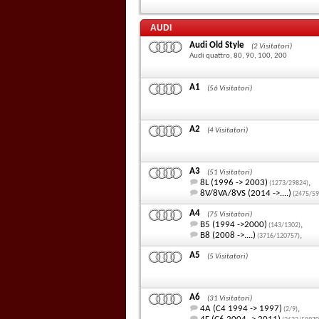
AUDI
Audi Old Style
(2 Visitatori)
Audi quattro, 80, 90, 100, 200
A1
(56 Visitatori)
A2
(4 Visitatori)
A3
(51 Visitatori)
8L (1996 -> 2003)
,
(1273/29824)
8V/8VA/8VS (2014 ->....)
(2475/59
A4
(75 Visitatori)
B5 (1994 ->2000)
,
(143/1302)
B8 (2008 ->....)
,
(3716/120757)
A5
(5 Visitatori)
A6
(31 Visitatori)
4A (C4 1994 -> 1997)
,
(2/9)