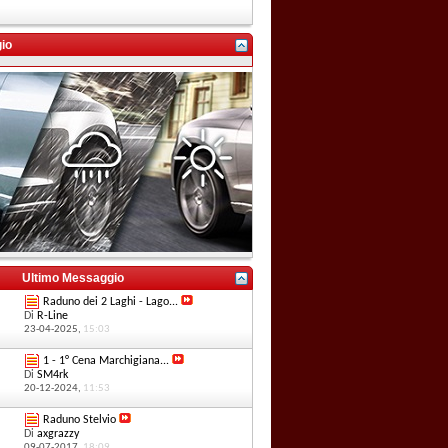
io
Ultimo Messaggio
Raduno dei 2 Laghi - Lago...
Di
R-Line
23-04-2025,
15:03
1 - 1° Cena Marchigiana...
Di
SM4rk
20-12-2024,
11:53
Raduno Stelvio
Di
axgrazzy
09-07-2017,
18:09