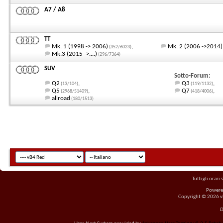
A7 / A8
TT
Mk. 1 (1998 -> 2006)
,
Mk. 2 (2006 ->2014)
(352/6023)
Mk.3 (2015 ->....)
(296/7364)
SUV
Sotto-Forum:
Q2
,
Q3
,
(13/104)
(119/1132)
Q5
,
Q7
,
(2968/51409)
(418/4006)
allroad
(180/1513)
Tutti gli orar
Powere
Copyright © 2026 vBu
D