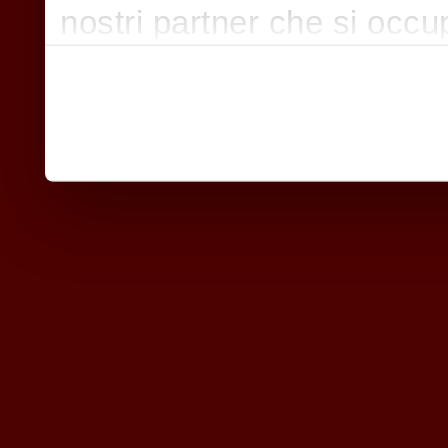
nostri partner che si occu
pubblicità e social media,
con altre informazioni che
raccolto dal suo utilizzo d
nostri cookie se continua a