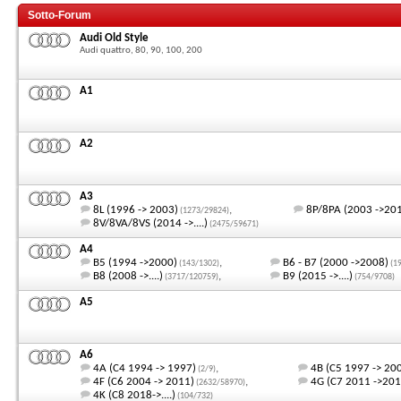
Sotto-Forum
Audi Old Style
Audi quattro, 80, 90, 100, 200
A1
A2
A3
8L (1996 -> 2003)
,
8P/8PA (2003 ->20
(1273/29824)
8V/8VA/8VS (2014 ->....)
(2475/59671)
A4
B5 (1994 ->2000)
,
B6 - B7 (2000 ->2008)
(143/1302)
(1
B8 (2008 ->....)
,
B9 (2015 ->....)
(3717/120759)
(754/9708)
A5
A6
4A (C4 1994 -> 1997)
,
4B (C5 1997 -> 20
(2/9)
4F (C6 2004 -> 2011)
,
4G (C7 2011 ->201
(2632/58970)
4K (C8 2018->....)
(104/732)