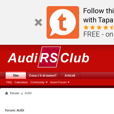
Follow th
with Tapa
FREE - on
Sito
Cosa c'è di nuovo?
Articoli
FAQ
Calendario
Community
Azioni Forum
Forum
AUDI
Forum:
AUDI