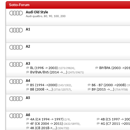
Sotto-Forum
Audi Old Style
Audi quattro, 80, 90, 100, 200
A1
A2
A3
8L (1996 -> 2003)
,
8P/8PA (2003 ->20
(1273/29824)
8V/8VA/8VS (2014 ->....)
(2475/59671)
A4
B5 (1994 ->2000)
,
B6 - B7 (2000 ->2008)
(143/1302)
(1
B8 (2008 ->....)
,
B9 (2015 ->....)
(3716/120757)
(754/9708)
A5
A6
4A (C4 1994 -> 1997)
,
4B (C5 1997 -> 20
(2/9)
4F (C6 2004 -> 2011)
,
4G (C7 2011 ->201
(2632/58970)
4K (C8 2018->....)
(104/732)