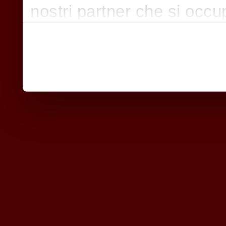
nostri partner che si occu
pubblicità e social media,
con altre informazioni che
raccolto dal suo utilizzo d
nostri cookie se continua a