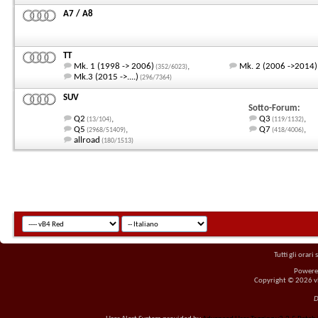
A7 / A8
TT
Mk. 1 (1998 -> 2006)
,
Mk. 2 (2006 ->2014)
(352/6023)
Mk.3 (2015 ->....)
(296/7364)
SUV
Sotto-Forum:
Q2
,
Q3
,
(13/104)
(119/1132)
Q5
,
Q7
,
(2968/51409)
(418/4006)
allroad
(180/1513)
Tutti gli orar
Powere
Copyright © 2026 vBu
D