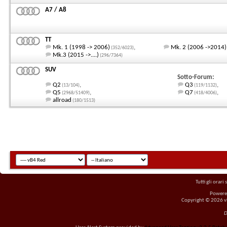
A7 / A8
TT
Mk. 1 (1998 -> 2006)
,
Mk. 2 (2006 ->2014)
(352/6023)
Mk.3 (2015 ->....)
(296/7364)
SUV
Sotto-Forum:
Q2
,
Q3
,
(13/104)
(119/1132)
Q5
,
Q7
,
(2968/51409)
(418/4006)
allroad
(180/1513)
Tutti gli orar
Powere
Copyright © 2026 vBu
D