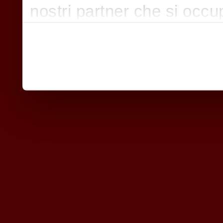
nostri partner che si occu
pubblicità e social media,
con altre informazioni che
raccolto dal suo utilizzo d
nostri cookie se continua a