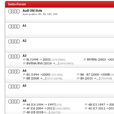
Sotto-Forum
Audi Old Style
Audi quattro, 80, 90, 100, 200
A1
A2
A3
8L (1996 -> 2003)
,
8P/8PA (2003 ->20
(1273/29824)
8V/8VA/8VS (2014 ->....)
(2475/59671)
A4
B5 (1994 ->2000)
,
B6 - B7 (2000 ->2008)
(143/1302)
(1
B8 (2008 ->....)
,
B9 (2015 ->....)
(3717/120758)
(754/9708)
A5
A6
4A (C4 1994 -> 1997)
,
4B (C5 1997 -> 20
(2/9)
4F (C6 2004 -> 2011)
,
4G (C7 2011 ->201
(2632/58970)
4K (C8 2018->....)
(104/732)