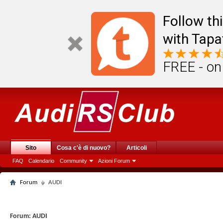
Follow th
with Tapa
FREE - on
Sito
Cosa c'è di nuovo?
Articoli
FAQ
Calendario
Community
Azioni Forum
Forum
AUDI
Forum:
AUDI