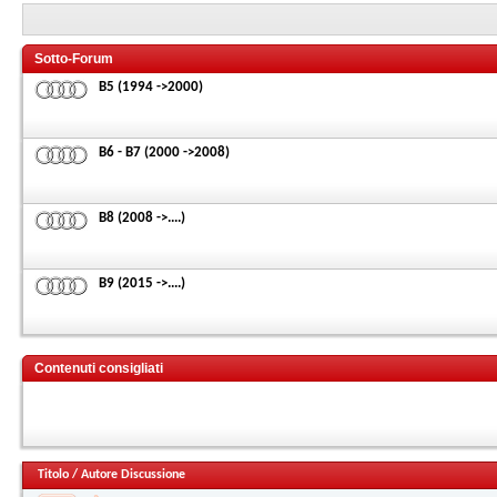
Sotto-Forum
B5 (1994 ->2000)
B6 - B7 (2000 ->2008)
B8 (2008 ->....)
B9 (2015 ->....)
Contenuti consigliati
Titolo
/
Autore Discussione