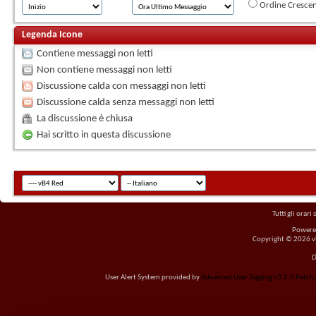
Ordine Cresce
Legenda Icone
Contiene messaggi non letti
Non contiene messaggi non letti
Discussione calda con messaggi non letti
Discussione calda senza messaggi non letti
La discussione è chiusa
Hai scritto in questa discussione
Tutti gli orar
Powere
Copyright © 2026 vBu
D
User Alert System provided by
Advanced User Tagging v3.2.5 Patch L