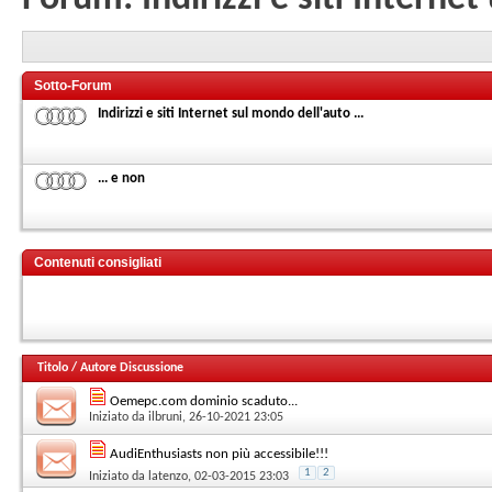
Sotto-Forum
Indirizzi e siti Internet sul mondo dell'auto ...
... e non
Contenuti consigliati
Titolo
/
Autore Discussione
Oemepc.com dominio scaduto...
Iniziato da
ilbruni
, 26-10-2021 23:05
AudiEnthusiasts non più accessibile!!!
1
2
Iniziato da
latenzo
, 02-03-2015 23:03