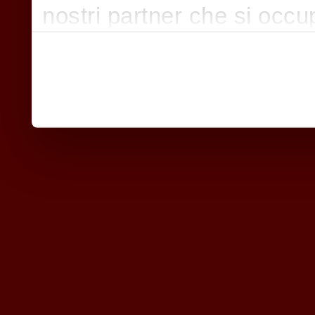
nostri partner che si occu
pubblicità e social media,
con altre informazioni che
raccolto dal suo utilizzo d
nostri cookie se continua a