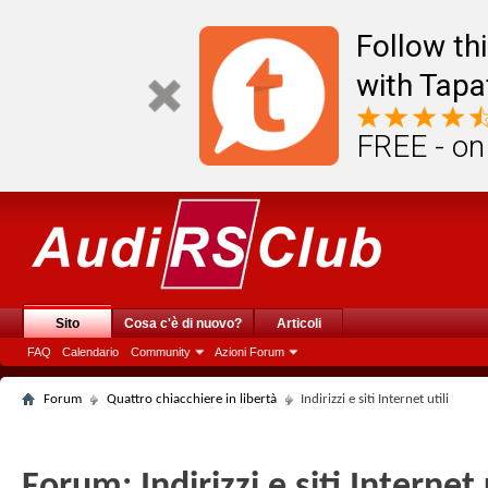
Follow th
with Tapa
FREE - on
Sito
Cosa c'è di nuovo?
Articoli
FAQ
Calendario
Community
Azioni Forum
Forum
Quattro chiacchiere in libertà
Indirizzi e siti Internet utili
Forum:
Indirizzi e siti Internet 