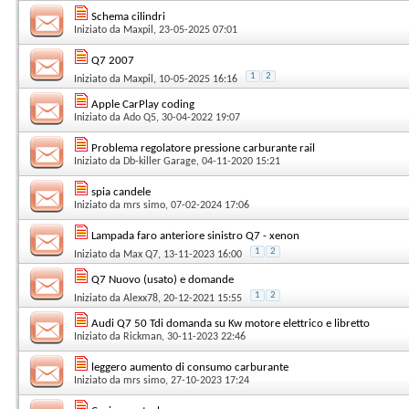
Schema cilindri
Iniziato da
Maxpil
, 23-05-2025 07:01
Q7 2007
1
2
Iniziato da
Maxpil
, 10-05-2025 16:16
Apple CarPlay coding
Iniziato da
Ado Q5
, 30-04-2022 19:07
Problema regolatore pressione carburante rail
Iniziato da
Db-killer Garage
, 04-11-2020 15:21
spia candele
Iniziato da
mrs simo
, 07-02-2024 17:06
Lampada faro anteriore sinistro Q7 - xenon
1
2
Iniziato da
Max Q7
, 13-11-2023 16:00
Q7 Nuovo (usato) e domande
1
2
Iniziato da
Alexx78
, 20-12-2021 15:55
Audi Q7 50 Tdi domanda su Kw motore elettrico e libretto
Iniziato da
Rickman
, 30-11-2023 22:46
leggero aumento di consumo carburante
Iniziato da
mrs simo
, 27-10-2023 17:24