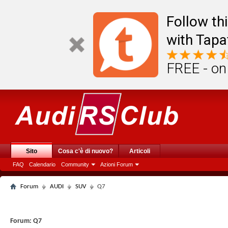
Follow th
with Tapa
FREE - on
Sito
Cosa c'è di nuovo?
Articoli
FAQ
Calendario
Community
Azioni Forum
Forum
AUDI
SUV
Q7
Forum:
Q7