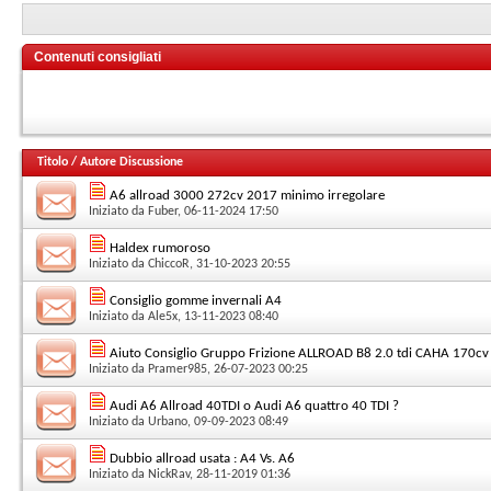
Contenuti consigliati
Titolo
/
Autore Discussione
A6 allroad 3000 272cv 2017 minimo irregolare
Iniziato da
Fuber
, 06-11-2024 17:50
Haldex rumoroso
Iniziato da
ChiccoR
, 31-10-2023 20:55
Consiglio gomme invernali A4
Iniziato da
Ale5x
, 13-11-2023 08:40
Aiuto Consiglio Gruppo Frizione ALLROAD B8 2.0 tdi CAHA 170cv
Iniziato da
Pramer985
, 26-07-2023 00:25
Audi A6 Allroad 40TDI o Audi A6 quattro 40 TDI ?
Iniziato da
Urbano
, 09-09-2023 08:49
Dubbio allroad usata : A4 Vs. A6
Iniziato da
NickRav
, 28-11-2019 01:36