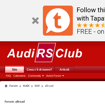
Follow th
with Tapa
FREE - on
Sito
Cosa c'è di nuovo?
Articoli
FAQ
Calendario
Community
Azioni Forum
Forum
AUDI
SUV
allroad
Forum:
allroad