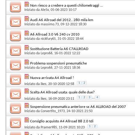
Non riesco a credere a questi chilometraggi ...
Iniziato da
Ale5x
, 05-06-2023 10:17
Audi A6 Allroad del 2012.. 280 mila km
Iniziato da
massimo.73
, 09-12-2022 18:30
A6 Allroad 3.0 V6 240 cv 2010
Iniziato da
nickfury65
, 31-05-2022 18:44
Sostituzione Batteria A6 C7ALLROAD
Iniziato da
Lepro66
, 16-01-2022 12:22
Problema sospensioni pneumatiche
Iniziato da
Lepro66
, 27-11-2021 18:36
Nuova arrivata A4 Allroad !
1
2
Iniziato da
ikes
, 20-10-2020 12:58
Scelta A4 Allroad usata: quale delle due?
1
2
3
...
4
Iniziato da
ikes
, 16-09-2020 23:11
Sospensione pneumatica anteriore sx A6 ALLROAD del 2007
Iniziato da
Convertito_1973
, 24-10-2021 21:50
Consiglio acquisto A4 Allroad B8 2.0 tdi
1
2
Iniziato da
Pramer985
, 11-09-2021 10:23