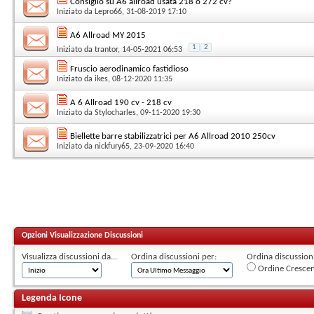
Consiglio su A6 allroad usata 218 o 272 cv?
Iniziato da
Lepro66
, 31-08-2019 17:10
A6 Allroad MY 2015
1
2
Iniziato da
trantor
, 14-05-2021 06:53
Fruscio aerodinamico fastidioso
Iniziato da
ikes
, 08-12-2020 11:35
A 6 Allroad 190 cv - 218 cv
Iniziato da
Stylocharles
, 09-11-2020 19:30
Biellette barre stabilizzatrici per A6 Allroad 2010 250cv
Iniziato da
nickfury65
, 23-09-2020 16:40
Opzioni Visualizzazione Discussioni
Visualizza discussioni da...
Ordina discussioni per:
Ordina discussioni 
Ordine Cresce
Legenda Icone