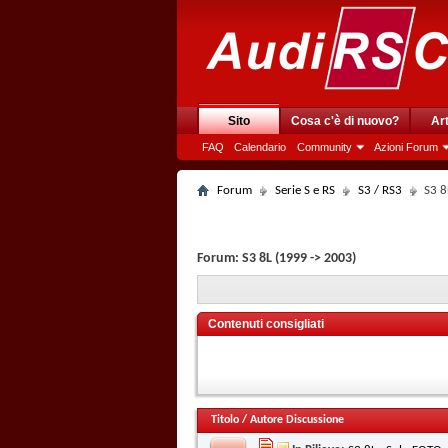
Sito
Cosa c'è di nuovo?
Art
FAQ
Calendario
Community
Azioni Forum
Forum
Serie S e RS
S3 / RS3
S3 8
Forum:
S3 8L (1999 -> 2003)
Contenuti consigliati
Titolo
/
Autore Discussione