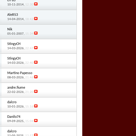
cri'83
10-11-2014,
12:30
AleRS3
14-04-2014,
18:42
Nik
05-01-2007,
15:34
StingyCH
14-03-2026,
22:47
StingyCH
14-03-2026,
22:40
Martino Papesso
08-03-2026,
21:46
andre.fiume
22-02-2026,
21:20
dalcro
10-01-2026,
15:16
Danilo74
09-09-2025,
15:04
dalcro
11-05-2025,
12:17