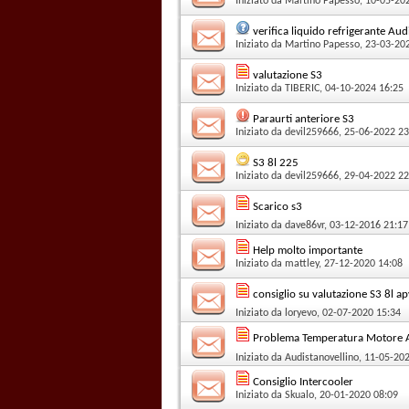
Iniziato da
Martino Papesso
, 10-05-20
verifica liquido refrigerante Au
Iniziato da
Martino Papesso
, 23-03-20
valutazione S3
Iniziato da
TIBERIC
, 04-10-2024 16:25
Paraurti anteriore S3
Iniziato da
devil259666
, 25-06-2022 23
S3 8l 225
Iniziato da
devil259666
, 29-04-2022 22
Scarico s3
Iniziato da
dave86vr
, 03-12-2016 21:17
Help molto importante
Iniziato da
mattley
, 27-12-2020 14:08
consiglio su valutazione S3 8l ap
Iniziato da
loryevo
, 02-07-2020 15:34
Problema Temperatura Motore Au
Iniziato da
Audistanovellino
, 11-05-20
Consiglio Intercooler
Iniziato da
Skualo
, 20-01-2020 08:09