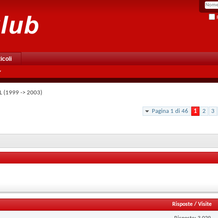
R
icoli
L (1999 -> 2003)
Pagina 1 di 46
1
2
3
Risposte
/
Visite