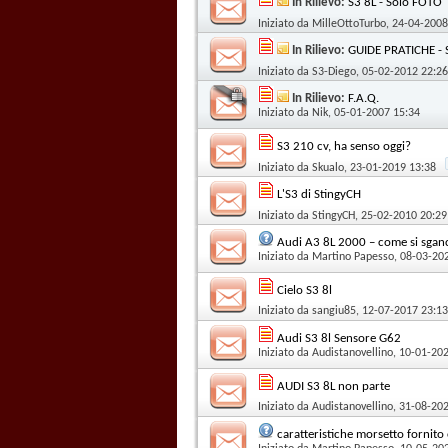
In Rilievo:
S3 8L - Solo FOTO
Iniziato da
MilleOttoTurbo
, 24-04-2008
In Rilievo:
GUIDE PRATICHE - 
Iniziato da
S3-Diego
, 05-02-2012 22:26
In Rilievo:
F.A.Q.
Iniziato da
Nik
, 05-01-2007 15:34
S3 210 cv, ha senso oggi?
Iniziato da
Skualo
, 23-01-2019 13:38
L'S3 di StingyCH
Iniziato da
StingyCH
, 25-02-2010 20:29
Audi A3 8L 2000 – come si sganci
Iniziato da
Martino Papesso
, 08-03-20
Cielo S3 8l
Iniziato da
sangiu85
, 12-07-2017 23:13
Audi S3 8l Sensore G62
Iniziato da
Audistanovellino
, 10-01-20
AUDI S3 8L non parte
Iniziato da
Audistanovellino
, 31-08-20
caratteristiche morsetto fornito