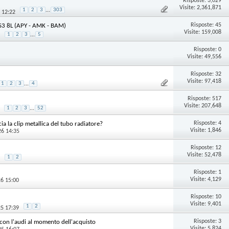
Risposte:
3,029
Visite: 2,361,871
1
2
3
...
303
 12:22
Risposte:
45
S3 8L (APY - AMK - BAM)
Visite: 159,008
1
2
3
...
5
Risposte:
0
Visite: 49,556
Risposte:
32
Visite: 97,418
1
2
3
...
4
Risposte:
517
Visite: 207,648
1
2
3
...
52
Risposte:
4
a la clip metallica del tubo radiatore?
Visite: 1,846
26 14:35
Risposte:
12
Visite: 52,478
1
2
Risposte:
1
Visite: 4,129
26 15:00
Risposte:
10
Visite: 9,401
1
2
25 17:39
Risposte:
3
 con l'audi al momento dell'acquisto
Visite: 5,824