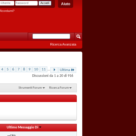
Aiuto
icordami?
Ricerca Avanzata
4
5
6
7
8
9
10
11
...
Ultima
Discussioni da 1 a 20 di 916
Strumenti Forum
Ricerca Forum
Ultimo Messaggio Di