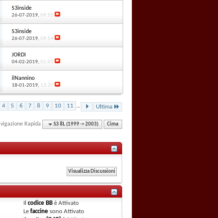
S3inside
26-07-2019,
09:55
S3inside
26-07-2019,
09:54
JORDI
04-02-2019,
01:01
ilNannino
18-01-2019,
13:37
4
5
6
7
8
9
10
11
...
Ultima
vigazione Rapida
S3 8L (1999 -> 2003)
Cima
Il
codice BB
è
Attivato
Le
faccine
sono
Attivato