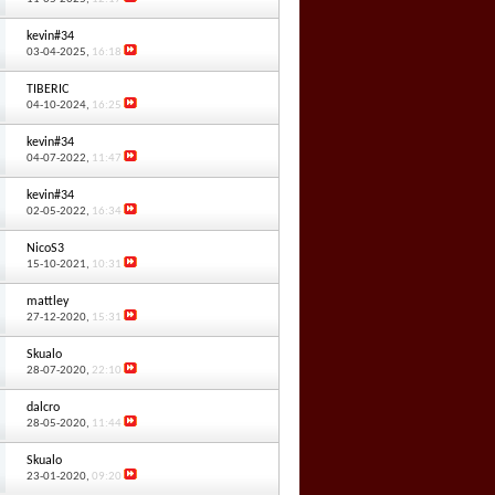
kevin#34
03-04-2025,
16:18
TIBERIC
04-10-2024,
16:25
kevin#34
04-07-2022,
11:47
kevin#34
02-05-2022,
16:34
NicoS3
15-10-2021,
10:31
mattley
27-12-2020,
15:31
Skualo
28-07-2020,
22:10
dalcro
28-05-2020,
11:44
Skualo
23-01-2020,
09:20