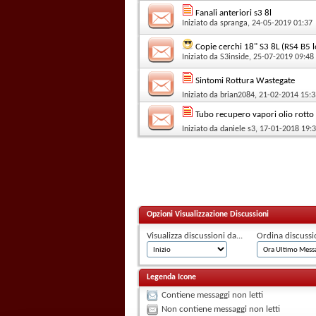
Fanali anteriori s3 8l
Iniziato da
spranga
, 24-05-2019 01:37
Copie cerchi 18" S3 8L (RS4 B5 
Iniziato da
S3inside
, 25-07-2019 09:48
Sintomi Rottura Wastegate
Iniziato da
brian2084
, 21-02-2014 15:3
Tubo recupero vapori olio rotto
Iniziato da
daniele s3
, 17-01-2018 19:
Opzioni Visualizzazione Discussioni
Visualizza discussioni da...
Ordina discussi
Legenda Icone
Contiene messaggi non letti
Non contiene messaggi non letti