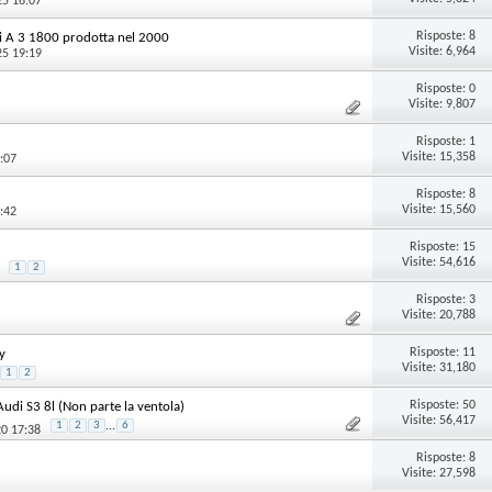
25 16:07
Risposte:
8
di A 3 1800 prodotta nel 2000
Visite: 6,964
25 19:19
Risposte:
0
Visite: 9,807
Risposte:
1
Visite: 15,358
:07
Risposte:
8
Visite: 15,560
:42
Risposte:
15
Visite: 54,616
1
2
Risposte:
3
Visite: 20,788
Risposte:
11
y
Visite: 31,180
1
2
Risposte:
50
di S3 8l (Non parte la ventola)
Visite: 56,417
1
2
3
...
6
20 17:38
Risposte:
8
Visite: 27,598