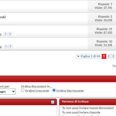
Risposte:
7
Visite: 27,745
Risposte:
2
look)
Visite: 24,018
Risposte:
19
Visite: 67,503
1
2
3
Risposte:
10
Visite: 53,106
1
2
36
Pagina 1 di 46
1
2
3
Na
oni per:
Ordina discussioni in...
Ordine Crescente
Ordine Decrescente
Permessi di Scrittura
Tu
non puoi
inviare nuove discussioni
Tu
non puoi
inviare risposte