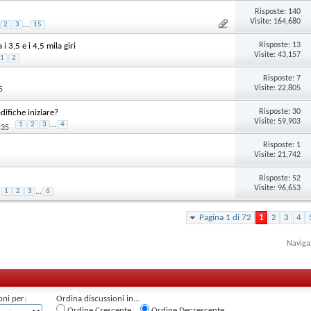
Risposte:
140
Visite: 164,680
2
3
...
15
Risposte:
13
i 3,5 e i 4,5 mila giri
Visite: 43,157
1
2
Risposte:
7
Visite: 22,805
5
Risposte:
30
difiche iniziare?
Visite: 59,903
1
2
3
...
4
:35
Risposte:
1
Visite: 21,742
Risposte:
52
Visite: 96,653
1
2
3
...
6
Pagina 1 di 72
1
2
3
4
Naviga
oni per:
Ordina discussioni in...
Ordine Crescente
Ordine Decrescente