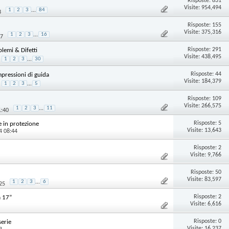
Risposte:
831
Visite: 954,494
1
2
3
...
84
3
Risposte:
155
Visite: 375,316
1
2
3
...
16
07
Risposte:
291
lemi & Difetti
Visite: 438,495
1
2
3
...
30
Risposte:
44
mpressioni di guida
Visite: 184,379
1
2
3
...
5
Risposte:
109
Visite: 266,575
1
2
3
...
11
1:40
Risposte:
5
e in protezione
Visite: 13,643
4 08:44
Risposte:
2
Visite: 9,766
Risposte:
50
Visite: 83,597
1
2
3
...
6
25
Risposte:
2
a 17”
Visite: 6,616
Risposte:
0
serie
Visite: 16,237