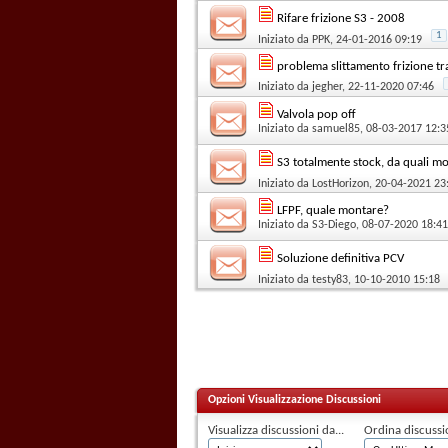
Rifare frizione S3 - 2008
1
Iniziato da
PPK
, 24-01-2016 09:19
problema slittamento frizione tra 
Iniziato da
jegher
, 22-11-2020 07:46
Valvola pop off
Iniziato da
samuel85
, 08-03-2017 12:3
S3 totalmente stock, da quali mo
Iniziato da
LostHorizon
, 20-04-2021 23
LFPF, quale montare?
Iniziato da
S3-Diego
, 08-07-2020 18:41
Soluzione definitiva PCV
Iniziato da
testy83
, 10-10-2010 15:18
Opzioni Visualizzazione Discussioni
Visualizza discussioni da...
Ordina discussi