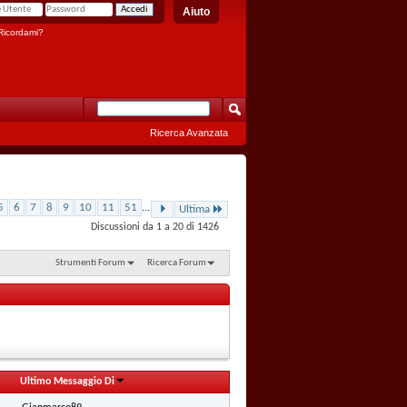
Aiuto
icordami?
Ricerca Avanzata
5
6
7
8
9
10
11
51
...
Ultima
Discussioni da 1 a 20 di 1426
Strumenti Forum
Ricerca Forum
Ultimo Messaggio Di