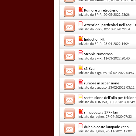
Iniziato da
samuel85
, 09-07-2022 14:0
Rumore al retrotreno
Iniziato da
SP-R
, 20-05-2022 23:26
Attenzioni particolari nell'acqui
Iniziato da
RvRS
, 02-10-2020 22:04
Induction kit
Iniziato da
SP-R
, 23-04-2022 14:24
Stronic rumoroso
Iniziato da
SP-R
, 11-03-2022 20:40
s3 8va
Iniziato da
asgauto
, 26-02-2022 04:47
rumore in accensione
Iniziato da
asgauto
, 23-02-2022 03:12
sostituzione dell'olio per frizion
Iniziato da
TONYS3
, 03-03-2013 10:49
rimappata a 177k km
Iniziato da
jegher
, 27-09-2020 07:33
dubbio costo lampade xeno
Iniziato da
jegher
, 26-11-2021 17:02