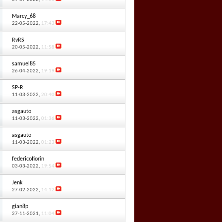
Marcy_68
22-05-2022,
17:43
RvRS
20-05-2022,
11:58
samuel85
26-04-2022,
19:19
SP-R
11-03-2022,
20:40
asgauto
11-03-2022,
01:36
asgauto
11-03-2022,
01:23
federicofiorin
03-03-2022,
19:54
Jenk
27-02-2022,
14:12
gian8p
27-11-2021,
11:04