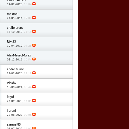
Gianmarco89
14-02-2020,
15:04
masma
21-05-2014,
09:00
giuliolorenz
17-10-2013,
21:19
Rik-S3
10-04-2012,
09:25
AlexMessoMalex
03-12-2011,
16:54
andre.fiume
22-02-2026,
21:18
Vinx87
15-03-2024,
08:44
leguf
24-09-2023,
14:05
ilbruni
23-08-2023,
00:06
samuel85
09-07-2022,
14:03