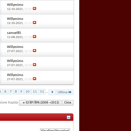
Willyesimo
12-10-2021,
13:07
Willyesimo
12-10-2021,
11:51
samuel85
11-08-2021,
17:46
Willyesimo
27-07-2021,
10:10
Willyesimo
27-07-2021,
10:08
Willyesimo
27-07-2021,
10:06
5
6
7
8
9
10
11
51
...
Ultima
zione Rapida
S3 8P/8PA (2006 ->2013)
Cima