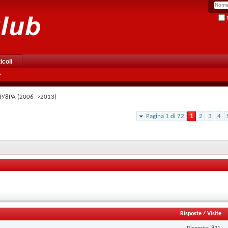
R
icoli
P/8PA (2006 ->2013)
Pagina 1 di 72
1
2
3
4
Risposte
/
Visite