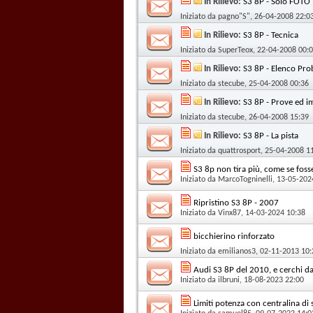
In Rilievo:
S3 8P - Solo FOTO
Iniziato da
pagno"S"
, 26-04-2008 22:0
In Rilievo:
S3 8P - Tecnica
Iniziato da
SuperTeox
, 22-04-2008 00:
In Rilievo:
S3 8P - Elenco Prob
Iniziato da
stecube
, 25-04-2008 00:36
In Rilievo:
S3 8P - Prove ed i
Iniziato da
stecube
, 26-04-2008 15:39
In Rilievo:
S3 8P - La pista
Iniziato da
quattrosport
, 25-04-2008 1
S3 8p non tira più, come se foss
Iniziato da
MarcoTogninelli
, 13-05-202
Ripristino S3 8P - 2007
Iniziato da
Vinx87
, 14-03-2024 10:38
bicchierino rinforzato
Iniziato da
emilianos3
, 02-11-2013 10:
Audi S3 8P del 2010, e cerchi d
Iniziato da
ilbruni
, 18-08-2023 22:00
Limiti potenza con centralina di 