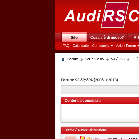
Sito
Cosa c'è di nuovo?
Art
FAQ
Calendario
Community
Azioni Forum
Forum
Serie S e RS
S3 / RS3
S3 8
Forum:
S3 8P/8PA (2006 ->2013)
Contenuti consigliati
Titolo
/
Autore Discussione