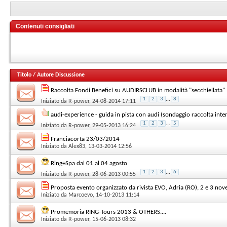
Contenuti consigliati
Titolo
/
Autore Discussione
Raccolta Fondi Benefici su AUDIRSCLUB in modalità "secchiellat
1
2
3
...
8
Iniziato da
R-power
, 24-08-2014 17:11
audi-experience - guida in pista con audi (sondaggio raccolta inter
1
2
3
...
5
Iniziato da
R-power
, 29-05-2013 16:24
Franciacorta 23/03/2014
Iniziato da
Alex83
, 13-03-2014 12:56
Ring+Spa dal 01 al 04 agosto
1
2
3
...
6
Iniziato da
R-power
, 28-06-2013 00:55
Proposta evento organizzato da rivista EVO, Adria (RO), 2 e 3 n
Iniziato da
Marcoevo
, 14-10-2013 11:14
Promemoria RING-Tours 2013 & OTHERS....
Iniziato da
R-power
, 15-06-2013 08:32