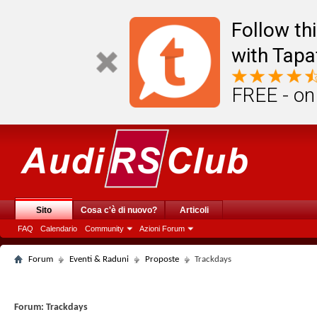
Follow th
with Tapa
FREE - on
Sito
Cosa c'è di nuovo?
Articoli
FAQ
Calendario
Community
Azioni Forum
Forum
Eventi & Raduni
Proposte
Trackdays
Forum:
Trackdays