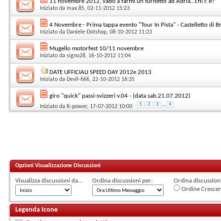
11 novembre 2012, vado a farmi un turnetto ad Adria...chi c'è?
Iniziato da
max.85
, 02-11-2012 15:23
4 Novembre - Prima tappa evento "Tour In Pista" - Castelletto di 
Iniziato da
Daniele-Dotshop
, 08-10-2012 11:23
Mugello motorfest 10/11 novembre
Iniziato da
signo28
, 16-10-2012 11:04
DATE UFFICIALI SPEED DAY 2012e 2013
Iniziato da
Devil-666
, 22-10-2012 16:35
giro "quick" passi-svizzeri v.04 - (data sab.21.07.2012)
1
2
3
...
4
Iniziato da
R-power
, 17-07-2012 10:00
Opzioni Visualizzazione Discussioni
Visualizza discussioni da...
Ordina discussioni per:
Ordina discussioni 
Ordine Cresce
Legenda Icone