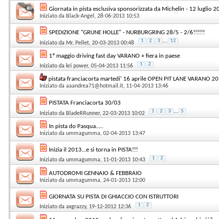
Giornata in pista esclusiva sponsorizzata da Michelin - 12 luglio 2
Iniziato da
Black-Angel
, 28-06-2013 10:53
SPEDIZIONE "GRUNE HOLLE" - NURBURGRING 28/5 - 2/6!!!!!!
1
2
3
...
12
Iniziato da
Mr. Pellet
, 20-03-2013 00:48
1º maggio driving fast day VARANO + fiera in paese
1
2
Iniziato da
kri power
, 05-04-2013 11:56
pistata franciacorta martedi' 16 aprile OPEN PIT LANE VARANO 20
Iniziato da
aaandrea71@hotmail.it
, 11-04-2013 13:46
PISTATA Franciacorta 30/03
1
2
3
...
5
Iniziato da
BladeRRunner
, 22-03-2013 10:02
In pista do Pasqua.....
Iniziato da
ummagumma
, 02-04-2013 13:47
Inizia il 2013...e si torna in PISTA!!!
1
2
Iniziato da
ummagumma
, 11-01-2013 10:43
AUTODROMI GENNAIO & FEBBRAIO
Iniziato da
ummagumma
, 24-01-2013 12:00
GIORNATA SU PISTA DI GHIACCIO CON ISTRUTTORI
1
2
Iniziato da
axgrazzy
, 19-12-2012 12:36