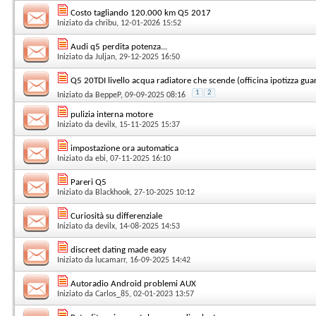
Costo tagliando 120.000 km Q5 2017
Iniziato da
chribu
, 12-01-2026 15:52
Audi q5 perdita potenza...
Iniziato da
Juljan
, 29-12-2025 16:50
Q5 20TDI livello acqua radiatore che scende (officina ipotizza guar
1
2
Iniziato da
BeppeP
, 09-09-2025 08:16
pulizia interna motore
Iniziato da
devilx
, 15-11-2025 15:37
impostazione ora automatica
Iniziato da
ebi
, 07-11-2025 16:10
Pareri Q5
Iniziato da
Blackhook
, 27-10-2025 10:12
Curiosità su differenziale
Iniziato da
devilx
, 14-08-2025 14:53
discreet dating made easy
Iniziato da
lucamarr
, 16-09-2025 14:42
Autoradio Android problemi AUX
Iniziato da
Carlos_85
, 02-01-2023 13:57