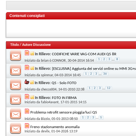
Contenuti consigliati
Titolo
/
Autore Discussione
In Rilievo:
CODIFICHE VARIE VAG-COM AUDI Q5 8R
1
2
3
...
8
Iniziato da
brian ò CONNOR
, 30-04-2014 16:54
In Rilievo:
[ESCLUSIVA] Aggiunta dei servizi online su MMI 3G+
1
2
3
...
36
Iniziato da
spinmar
, 04-03-2014 16:45
In Rilievo:
Q5 - Solo FOTO
1
2
3
...
12
Iniziato da
checco004
, 14-01-2010 22:38
In Rilievo:
FOTO IN FIRMA
Iniziato da
fabio4avant
, 17-01-2015 14:15
Problema retrofit sensore pioggia/luci Q5
1
2
3
...
5
Iniziato da
Bizzio
, 05-01-2013 08:50
Freno stazionamento anomalia
Iniziato da
devilx
, 01-04-2026 13:19