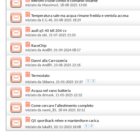
Retrofit cruise contol e comandi volante
Iniziato da
Massimo3
, 18-08-2025 13:00
Temperatura sale ma acqua rimane fredda e ventola accesa
Iniziato da
E.G.46
, 03-08-2025 18:29
audi q5 40 tdi 204 cv
Iniziato da
ebi
, 31-07-2025 21:50
RaceChip
Iniziato da
And89
, 01-09-2024 08:57
Danni alla Carrozzeria
Iniziato da
And89
, 23-06-2025 22:16
Termostato
1
2
Iniziato da
Sbbarra
, 21-01-2025 15:37
Acqua nel vano batteria
Iniziato da
drmask
, 11-05-2025 22:32
Come cercare l'allestimento completo
Iniziato da
nanni_85
, 18-04-2025 10:12
Q5 sportback mhev e mantenitore carica
1
2
Iniziato da
luka81
, 02-11-2023 16:08