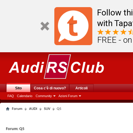
Follow th
with Tapa
FREE - on
Sito
Cosa c'è di nuovo?
Articoli
FAQ
Calendario
Community
Azioni Forum
Forum
AUDI
SUV
Q5
Forum:
Q5