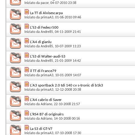
Iniziato da
pacor
, 04-07-2010 23:38
La TT di Alvisescarpa
Iniziato da
primaA3
, 01-06-2010 09:46
L'S3 di Fedecr500
Iniziato da
Andre85
, 04-11-2009 21:41
L'A4 di gianlu
Iniziato da
Andre85
, 10-07-2009 11:23
L'S3 di Walter-audi-S3
Iniziato da
Andre85
, 21-01-2009 14:42
il TT di France79
Iniziato da
primaA3
, 10-01-2009 14:07
L'A3 sportback 2.0 tdi 140 cv s-tronic di b1k3
Iniziato da
primaA3
, 12-12-2008 20:38
L'A4 cabrio di Saver
Iniziato da
Adriano
, 22-10-2008 21:57
L'RS4 B7 di originalrs
Iniziato da
Adriano
, 14-10-2008 00:16
La S3 di GT-V7
Iniziato da
primaA3
, 07-10-2008 17:30