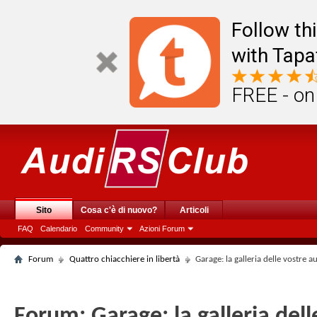
Follow th
with Tapa
FREE - on
Sito
Cosa c'è di nuovo?
Articoli
FAQ
Calendario
Community
Azioni Forum
Forum
Quattro chiacchiere in libertà
Garage: la galleria delle vostre a
Forum:
Garage: la galleria del