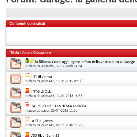
Contenuti consigliati
Titolo
/
Autore Discussione
In Rilievo:
Come aggiungere le foto della vostra auto al Garage
Iniziato da
Andre85
, 09-09-2008 14:34
Il TT di zioeva
Iniziato da
primaA3
, 15-01-2015 09:08
Il TT-S di Oski
Iniziato da
primaA3
, 13-01-2013 16:53
L'Audi R8 ed il TT-S di Maranello84
Iniziato da
pacor
, 25-04-2012 11:58
La TT di james
Iniziato da
primaA3
, 02-11-2010 11:29
L'S3 8L di Bam_S3