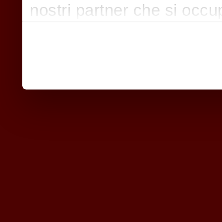
nostri partner che si occu
pubblicità e social media,
con altre informazioni che
raccolto dal suo utilizzo d
nostri cookie se continua a