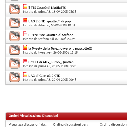
il TTS Coupè di MattiaTTS
Iniziato da
primaA3
, 18-09-2008 08:36
L'A3 2.0 TDI quattro® di pop
Iniziato da
Adriano
, 10-09-2008 10:31
L' Erre Esse Quattro di Stefano . .
Iniziato da
stefano
, 08-09-2008 23:39
la Tweety della Tere... ovvero la mascotte!!!
Iniziato da
tweety-s-
, 26-05-2008 15:18
L'ex TT di Alex_Turbo_Quattro
Iniziato da
primaA3
, 26-05-2008 09:26
L'A3 di Gian a3 2.0TDI
Iniziato da
primaA3
, 29-04-2008 20:46
Opzioni Visualizzazione Discussioni
Visualizza discussioni da...
Ordina discussioni per:
Ordina discussioni 