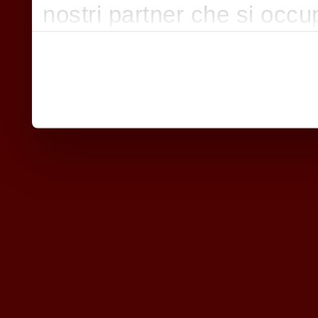
nostri partner che si occu
pubblicità e social media,
con altre informazioni che
raccolto dal suo utilizzo d
nostri cookie se continua a