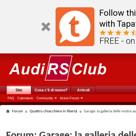
Follow th
with Tapa
FREE - on
Sito
Cosa c'è di nuovo?
Articoli
FAQ
Calendario
Community
Azioni Forum
Forum
Quattro chiacchiere in libertà
Garage: la galleria delle vostre a
Forum:
Garage: la galleria del