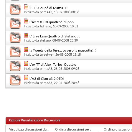
il TTS Coupè di MattiaTTS
Iniziato da
primaA3
, 18-09-2008 08:36
L'A3 2.0 TDI quattro® di pop
Iniziato da
Adriano
, 10-09-2008 10:31
L' Erre Esse Quattro di Stefano . .
Iniziato da
stefano
, 08-09-2008 23:39
la Tweety della Tere... ovvero la mascotte!!!
Iniziato da
tweety-s-
, 26-05-2008 15:18
L'ex TT di Alex_Turbo_Quattro
Iniziato da
primaA3
, 26-05-2008 09:26
L'A3 di Gian a3 2.0TDI
Iniziato da
primaA3
, 29-04-2008 20:46
Opzioni Visualizzazione Discussioni
Visualizza discussioni da...
Ordina discussioni per:
Ordina discussioni 