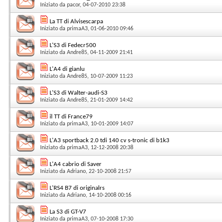
Iniziato da
pacor
, 04-07-2010 23:38
La TT di Alvisescarpa
Iniziato da
primaA3
, 01-06-2010 09:46
L'S3 di Fedecr500
Iniziato da
Andre85
, 04-11-2009 21:41
L'A4 di gianlu
Iniziato da
Andre85
, 10-07-2009 11:23
L'S3 di Walter-audi-S3
Iniziato da
Andre85
, 21-01-2009 14:42
il TT di France79
Iniziato da
primaA3
, 10-01-2009 14:07
L'A3 sportback 2.0 tdi 140 cv s-tronic di b1k3
Iniziato da
primaA3
, 12-12-2008 20:38
L'A4 cabrio di Saver
Iniziato da
Adriano
, 22-10-2008 21:57
L'RS4 B7 di originalrs
Iniziato da
Adriano
, 14-10-2008 00:16
La S3 di GT-V7
Iniziato da
primaA3
, 07-10-2008 17:30