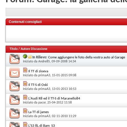
Contenuti consigliati
Titolo
/
Autore Discussione
In Rilievo:
Come aggiungere le foto della vostra auto al Garage
Iniziato da
Andre85
, 09-09-2008 14:34
Il TT di zioeva
Iniziato da
primaA3
, 15-01-2015 09:08
Il TT-S di Oski
Iniziato da
primaA3
, 13-01-2013 16:53
L'Audi R8 ed il TT-S di Maranello84
Iniziato da
pacor
, 25-04-2012 11:58
La TT di james
Iniziato da
primaA3
, 02-11-2010 11:29
L'S3 8L di Bam_S3