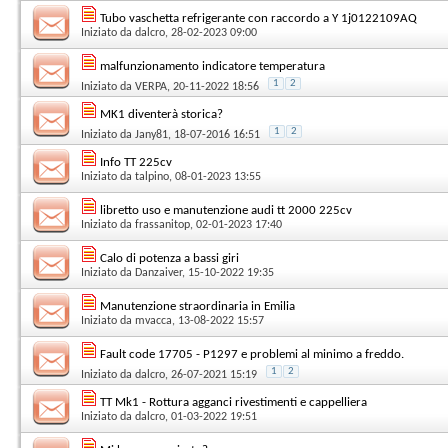
Tubo vaschetta refrigerante con raccordo a Y 1j0122109AQ
Iniziato da
dalcro
, 28-02-2023 09:00
malfunzionamento indicatore temperatura
1
2
Iniziato da
VERPA
, 20-11-2022 18:56
MK1 diventerà storica?
1
2
Iniziato da
Jany81
, 18-07-2016 16:51
Info TT 225cv
Iniziato da
talpino
, 08-01-2023 13:55
libretto uso e manutenzione audi tt 2000 225cv
Iniziato da
frassanitop
, 02-01-2023 17:40
Calo di potenza a bassi giri
Iniziato da
Danzaiver
, 15-10-2022 19:35
Manutenzione straordinaria in Emilia
Iniziato da
mvacca
, 13-08-2022 15:57
Fault code 17705 - P1297 e problemi al minimo a freddo.
1
2
Iniziato da
dalcro
, 26-07-2021 15:19
TT Mk1 - Rottura agganci rivestimenti e cappelliera
Iniziato da
dalcro
, 01-03-2022 19:51