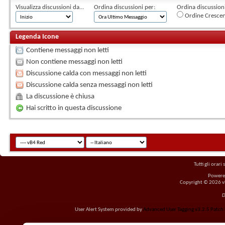
Visualizza discussioni da...
Ordina discussioni per:
Ordina discussioni 
Ordine Cresce
Legenda Icone
Contiene messaggi non letti
Non contiene messaggi non letti
Discussione calda con messaggi non letti
Discussione calda senza messaggi non letti
La discussione è chiusa
Hai scritto in questa discussione
Tutti gli orar
Powere
Copyright © 2026 vBu
D
User Alert System provided by
Advanced User Tagging v3.2.5 Patch L