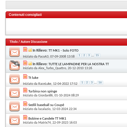
Contenuti consigliati
Titolo
/
Autore Discussione
In Rilievo:
TT MK1 - Solo FOTO
1
2
3
...
15
Iniziato da
PacoA3
, 07-09-2008 13:58
In Rilievo:
TUTTE LE LAMPADINE PER LA NOSTRA TT
Iniziato da
Alex_Turbo_Quattro
, 20-12-2010 13:26
Tt luke
1
2
3
...
16
Iniziato da
RaceLuke
, 12-04-2022 17:52
Turbina non spinge
Iniziato da
Giordan86
, 01-10-2024 08:29
Sedili baseball su Coupé
Iniziato da
lucalazio
, 12-03-2024 22:34
Bobine e Candele TT MK1
Iniziato da
Matrix74
, 22-09-2023 16:03