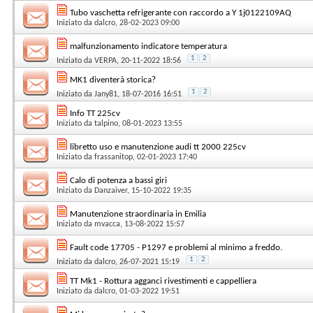
Tubo vaschetta refrigerante con raccordo a Y 1j0122109AQ
Iniziato da
dalcro
, 28-02-2023 09:00
malfunzionamento indicatore temperatura
1
2
Iniziato da
VERPA
, 20-11-2022 18:56
MK1 diventerà storica?
1
2
Iniziato da
Jany81
, 18-07-2016 16:51
Info TT 225cv
Iniziato da
talpino
, 08-01-2023 13:55
libretto uso e manutenzione audi tt 2000 225cv
Iniziato da
frassanitop
, 02-01-2023 17:40
Calo di potenza a bassi giri
Iniziato da
Danzaiver
, 15-10-2022 19:35
Manutenzione straordinaria in Emilia
Iniziato da
mvacca
, 13-08-2022 15:57
Fault code 17705 - P1297 e problemi al minimo a freddo.
1
2
Iniziato da
dalcro
, 26-07-2021 15:19
TT Mk1 - Rottura agganci rivestimenti e cappelliera
Iniziato da
dalcro
, 01-03-2022 19:51