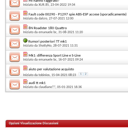
Mi hanno raggirato?
Iniziato da
XUR.85
, 23-04-2022 19:34
Fault code 00290 - P1297 spie ABS-ESP accese (sporadicamente)
Iniziato da
dalcro
, 27-07-2021 12:00
8N Roadster 180 Quattro
Iniziato da
emanuele bc
, 31-08-2021 11:20
Rumori posteriori TT mk1
Iniziato da
ShottyNo
, 28-07-2021 11:31
Mk1: differenza Sport Line e S-Line
Iniziato da
emanuele bc
, 16-07-2021 09:24
aiuto per valutazione acquisto
1
2
Iniziato da
tobinios
, 15-04-2021 08:23
audi tt mk1
Iniziato da
claudiano!!!
, 05-01-2021 16:36
Opzioni Visualizzazione Discussioni