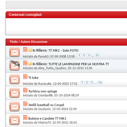
Contenuti consigliati
Titolo
/
Autore Discussione
In Rilievo:
TT MK1 - Solo FOTO
1
2
3
...
15
Iniziato da
PacoA3
, 07-09-2008 13:58
In Rilievo:
TUTTE LE LAMPADINE PER LA NOSTRA TT
Iniziato da
Alex_Turbo_Quattro
, 20-12-2010 13:26
Tt luke
1
2
3
...
16
Iniziato da
RaceLuke
, 12-04-2022 17:52
Turbina non spinge
Iniziato da
Giordan86
, 01-10-2024 08:29
Sedili baseball su Coupé
Iniziato da
lucalazio
, 12-03-2024 22:34
Bobine e Candele TT MK1
Iniziato da
Matrix74
, 22-09-2023 16:03