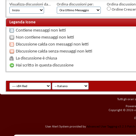
Visualizza discussioni da...
Ordina discussioni per:
Ordina discussioni 
Ordine Cresce
Legenda Icone
Contiene messaggi non letti
Non contiene messaggi non letti
Discussione calda con messaggi non letti
Discussione calda senza messaggi non letti
La discussione è chiusa
Hai scritto in questa discussione
Tutti gli orar
Powere
Copyright © 2026 vBu
D
User Alert System provided by
Advanced User Tagging v3.2.5 Patch L