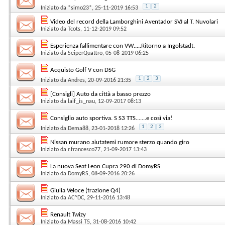
1
2
Iniziato da
*simo23*
, 25-11-2019 16:53
Video del record della Lamborghini Aventador SVJ al T. Nuvolari
Iniziato da
Tcots
, 11-12-2019 09:52
Esperienza fallimentare con VW.....Ritorno a Ingolstadt.
Iniziato da
SeiperQuattro
, 05-08-2019 06:25
Acquisto Golf V con DSG
1
2
3
Iniziato da
Andres
, 20-09-2016 21:35
[Consigli] Auto da città a basso prezzo
Iniziato da
laif_is_nau
, 12-09-2017 08:13
Consiglio auto sportiva. S S3 TTS.......e così via!
1
2
3
Iniziato da
Dema88
, 23-01-2018 12:26
Nissan murano aiutatemi rumore sterzo quando giro
Iniziato da
r.francesco77
, 21-09-2017 13:43
La nuova Seat Leon Cupra 290 di DomyRS
Iniziato da
DomyRS
, 08-09-2016 20:26
Giulia Veloce (trazione Q4)
Iniziato da
AC^DC
, 29-11-2016 13:48
Renault Twizy
Iniziato da
Massi T5
, 31-08-2016 10:42