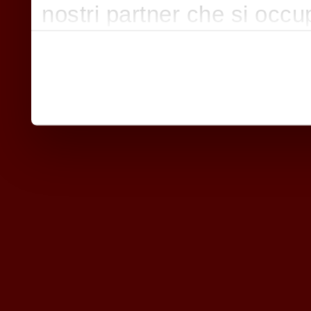
nostri partner che si occu
pubblicità e social media,
con altre informazioni che
raccolto dal suo utilizzo d
nostri cookie se continua a