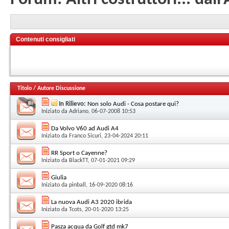
Contenuti consigliati
Titolo
/
Autore Discussione
In Rilievo:
Non solo Audi - Cosa postare qui?
Iniziato da
Adriano
, 06-07-2008 10:53
Da Volvo V60 ad Audi A4
Iniziato da
Franco Sicuri
, 23-04-2024 20:11
RR Sport o Cayenne?
Iniziato da
BlackTT
, 07-01-2021 09:29
Giulia
Iniziato da
pinball
, 16-09-2020 08:16
La nuova Audi A3 2020 ibrida
Iniziato da
Tcots
, 20-01-2020 13:25
Pasza acqua da Golf gtd mk7