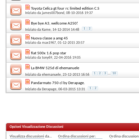
Toyota Celica gt four rc limited edition C.S
Iniziato da
james007bond
, 08-10-2016 19:37
Bye bye A3, wellcome A250!
1
2
Iniziato da
Kame
, 14-12-2014 14:48
Nuova classe a amg 45
Iniziato da
max1967
, 01-12-2015 20:57
fiat 500x 1.6 pop star
Iniziato da
tony69
, 22-04-2016 19:05
La BMW 525d di ehemanuele
1
2
3
...
10
Iniziato da
ehemanuele
, 23-12-2013 16:56
Pandarmato 750 cl by Derapage.
1
2
Iniziato da
Derapage
, 06-03-2015 13:31
Opzioni Visualizzazione Discussioni
Visualizza discussioni da...
Ordina discussioni per:
Ordina discussioni 