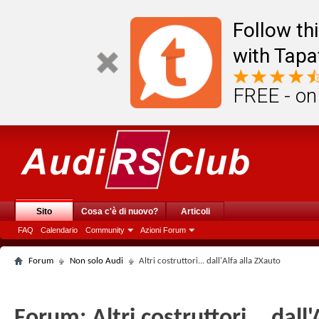
Follow th
with Tapa
FREE - on
Sito
Cosa c'è di nuovo?
Articoli
FAQ
Calendario
Community
Azioni Forum
Forum
Non solo Audi
Altri costruttori... dall'Alfa alla ZXauto
Forum:
Altri costruttori... dall