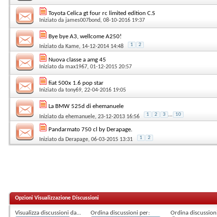
Toyota Celica gt four rc limited edition C.S
Iniziato da
james007bond
, 08-10-2016 19:37
Bye bye A3, wellcome A250!
1
2
Iniziato da
Kame
, 14-12-2014 14:48
Nuova classe a amg 45
Iniziato da
max1967
, 01-12-2015 20:57
fiat 500x 1.6 pop star
Iniziato da
tony69
, 22-04-2016 19:05
La BMW 525d di ehemanuele
1
2
3
...
10
Iniziato da
ehemanuele
, 23-12-2013 16:56
Pandarmato 750 cl by Derapage.
1
2
Iniziato da
Derapage
, 06-03-2015 13:31
Opzioni Visualizzazione Discussioni
Visualizza discussioni da...
Ordina discussioni per:
Ordina discussioni 