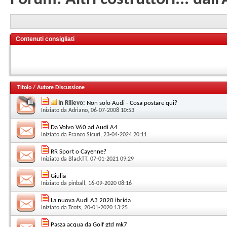
Contenuti consigliati
Titolo
/
Autore Discussione
In Rilievo:
Non solo Audi - Cosa postare qui?
Iniziato da
Adriano
, 06-07-2008 10:53
Da Volvo V60 ad Audi A4
Iniziato da
Franco Sicuri
, 23-04-2024 20:11
RR Sport o Cayenne?
Iniziato da
BlackTT
, 07-01-2021 09:29
Giulia
Iniziato da
pinball
, 16-09-2020 08:16
La nuova Audi A3 2020 ibrida
Iniziato da
Tcots
, 20-01-2020 13:25
Pasza acqua da Golf gtd mk7