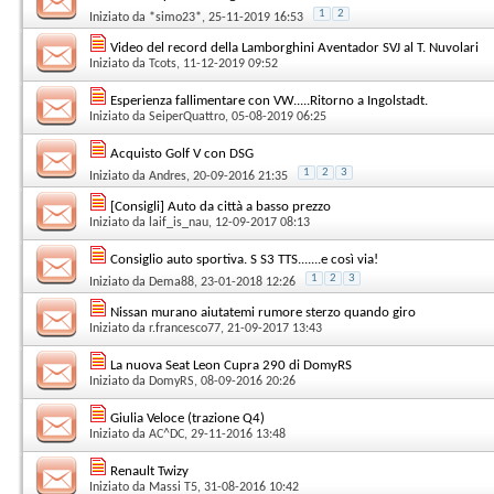
1
2
Iniziato da
*simo23*
, 25-11-2019 16:53
Video del record della Lamborghini Aventador SVJ al T. Nuvolari
Iniziato da
Tcots
, 11-12-2019 09:52
Esperienza fallimentare con VW.....Ritorno a Ingolstadt.
Iniziato da
SeiperQuattro
, 05-08-2019 06:25
Acquisto Golf V con DSG
1
2
3
Iniziato da
Andres
, 20-09-2016 21:35
[Consigli] Auto da città a basso prezzo
Iniziato da
laif_is_nau
, 12-09-2017 08:13
Consiglio auto sportiva. S S3 TTS.......e così via!
1
2
3
Iniziato da
Dema88
, 23-01-2018 12:26
Nissan murano aiutatemi rumore sterzo quando giro
Iniziato da
r.francesco77
, 21-09-2017 13:43
La nuova Seat Leon Cupra 290 di DomyRS
Iniziato da
DomyRS
, 08-09-2016 20:26
Giulia Veloce (trazione Q4)
Iniziato da
AC^DC
, 29-11-2016 13:48
Renault Twizy
Iniziato da
Massi T5
, 31-08-2016 10:42