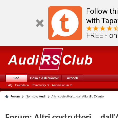
Follow th
with Tapa
FREE - on
Sito
Cosa c'è di nuovo?
Articoli
FAQ
Calendario
Community
Azioni Forum
Forum
Non solo Audi
Altri costruttori... dall'Alfa alla ZXauto
Forum:
Altri costruttori... dall