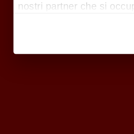
nostri partner che si occu
pubblicità e social media,
con altre informazioni che
raccolto dal suo utilizzo d
nostri cookie se continua a