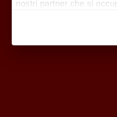
nostri partner che si occu
pubblicità e social media,
con altre informazioni che
raccolto dal suo utilizzo d
nostri cookie se continua a