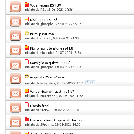
Vademecum RS4 B9
Iniziato da
RS.
, 15-08-2023 19:38
Dischi per RS4 B8
Iniziato da
giusepbe
, 27-10-2025 16:57
Primi passi RS4
Iniziato da
ciccodb
, 08-03-2024 21:33
Piano manutenzione rs4 b8
Iniziato da
giusepbe
, 21-07-2023 15:56
Consiglio acquisto RS4 B8
Iniziato da
giusepbe
, 08-03-2023 11:33
Acquisto RS 4 b7 avant
1
2
Iniziato da
RobyMark
, 28-02-2022 09:19
Vendo ricambi (usati) rs4 b7
Iniziato da
ERREESSE4
, 02-03-2021 12:21
Fischio freni
Iniziato da
Stefy70
, 18-02-2021 11:50
Fischio in frenata quasi da fermo
Iniziato da
29palms
, 22-01-2021 14:53