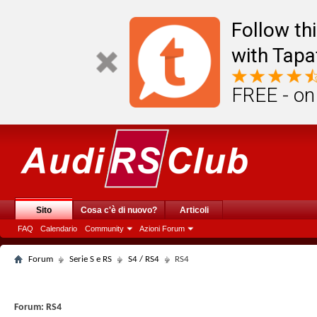
Follow th
with Tapa
FREE - on
Sito
Cosa c'è di nuovo?
Articoli
FAQ
Calendario
Community
Azioni Forum
Forum
Serie S e RS
S4 / RS4
RS4
Forum:
RS4