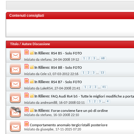
Contenuti consigliati
Titolo
/
Autore Discussione
In Rilievo:
RS4 B5 - Solo FOTO
1
2
3
...
68
Iniziato da
stefano
, 24-04-2008 19:12
In Rilievo:
RS4 B8 - Solo FOTO
1
2
3
...
13
Iniziato da
Cele s3
, 07-03-2012 22:16
In Rilievo:
RS4 B7 - Solo FOTO
1
2
3
...
41
Iniziato da
LukeRS4
, 27-04-2008 21:41
In Rilievo:
FAQ Audi Rs4 b5 - Tutte le migliori modifiche a portat
1
2
3
...
4
Iniziato da
andream88
, 16-07-2008 02:11
In Rilievo:
Forse conviene fare un pò di ordine
Iniziato da
stefano
, 16-10-2008 22:10
Comportamento anomalo tergicristalli posteriore
Iniziato da
giusepbe
, 17-11-2025 07:20