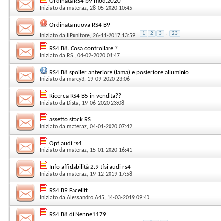
Ordinata RS4 b9 mod.2020
Iniziato da
materaz
, 28-05-2020 10:45
Ordinata nuova RS4 B9
1
2
3
...
23
Iniziato da
IlPunitore
, 26-11-2017 13:59
RS4 B8. Cosa controllare ?
Iniziato da
RS.
, 04-02-2020 08:47
RS4 B8 spoiler anteriore (lama) e posteriore alluminio
Iniziato da
marcy3
, 19-09-2020 23:06
Ricerca RS4 B5 in vendita??
Iniziato da
Dista
, 19-06-2020 23:08
assetto stock RS
Iniziato da
materaz
, 04-01-2020 07:42
Opf audi rs4
Iniziato da
materaz
, 15-01-2020 16:41
Info affidabilità 2.9 tfsi audi rs4
Iniziato da
materaz
, 19-12-2019 17:58
RS4 B9 Facelift
Iniziato da
Alessandro A45
, 14-03-2019 09:40
RS4 B8 di Nenne1179