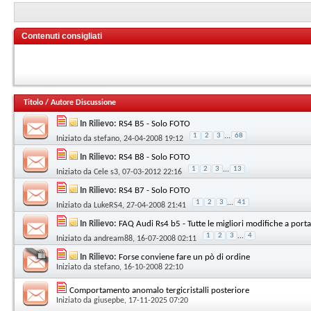
Contenuti consigliati
Titolo
/
Autore Discussione
In Rilievo:
RS4 B5 - Solo FOTO
1
2
3
...
68
Iniziato da
stefano
, 24-04-2008 19:12
In Rilievo:
RS4 B8 - Solo FOTO
1
2
3
...
13
Iniziato da
Cele s3
, 07-03-2012 22:16
In Rilievo:
RS4 B7 - Solo FOTO
1
2
3
...
41
Iniziato da
LukeRS4
, 27-04-2008 21:41
In Rilievo:
FAQ Audi Rs4 b5 - Tutte le migliori modifiche a portat
1
2
3
...
4
Iniziato da
andream88
, 16-07-2008 02:11
In Rilievo:
Forse conviene fare un pò di ordine
Iniziato da
stefano
, 16-10-2008 22:10
Comportamento anomalo tergicristalli posteriore
Iniziato da
giusepbe
, 17-11-2025 07:20