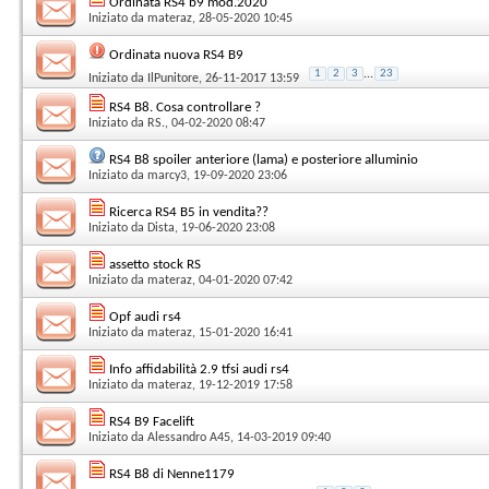
Ordinata RS4 b9 mod.2020
Iniziato da
materaz
, 28-05-2020 10:45
Ordinata nuova RS4 B9
1
2
3
...
23
Iniziato da
IlPunitore
, 26-11-2017 13:59
RS4 B8. Cosa controllare ?
Iniziato da
RS.
, 04-02-2020 08:47
RS4 B8 spoiler anteriore (lama) e posteriore alluminio
Iniziato da
marcy3
, 19-09-2020 23:06
Ricerca RS4 B5 in vendita??
Iniziato da
Dista
, 19-06-2020 23:08
assetto stock RS
Iniziato da
materaz
, 04-01-2020 07:42
Opf audi rs4
Iniziato da
materaz
, 15-01-2020 16:41
Info affidabilità 2.9 tfsi audi rs4
Iniziato da
materaz
, 19-12-2019 17:58
RS4 B9 Facelift
Iniziato da
Alessandro A45
, 14-03-2019 09:40
RS4 B8 di Nenne1179