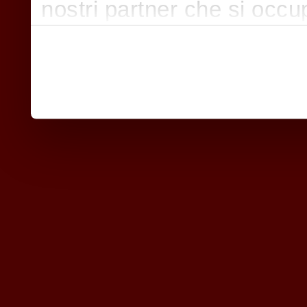
nostri partner che si occu
pubblicità e social media,
con altre informazioni che
raccolto dal suo utilizzo d
nostri cookie se continua a