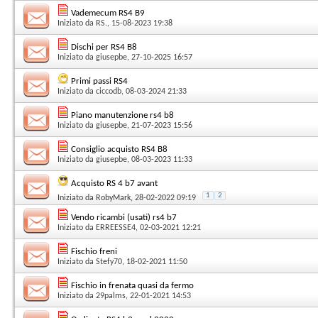
Vademecum RS4 B9
Iniziato da
RS.
, 15-08-2023 19:38
Dischi per RS4 B8
Iniziato da
giusepbe
, 27-10-2025 16:57
Primi passi RS4
Iniziato da
ciccodb
, 08-03-2024 21:33
Piano manutenzione rs4 b8
Iniziato da
giusepbe
, 21-07-2023 15:56
Consiglio acquisto RS4 B8
Iniziato da
giusepbe
, 08-03-2023 11:33
Acquisto RS 4 b7 avant
1
2
Iniziato da
RobyMark
, 28-02-2022 09:19
Vendo ricambi (usati) rs4 b7
Iniziato da
ERREESSE4
, 02-03-2021 12:21
Fischio freni
Iniziato da
Stefy70
, 18-02-2021 11:50
Fischio in frenata quasi da fermo
Iniziato da
29palms
, 22-01-2021 14:53