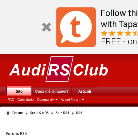
Follow th
with Tapa
FREE - on
Sito
Cosa c'è di nuovo?
Articoli
FAQ
Calendario
Community
Azioni Forum
Forum
Serie S e RS
S4 / RS4
RS4
Forum:
RS4