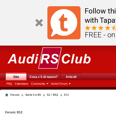
Follow th
with Tapa
FREE - on
Sito
Cosa c'è di nuovo?
Articoli
FAQ
Calendario
Community
Azioni Forum
Forum
Serie S e RS
S2 / RS2
RS2
Forum:
RS2