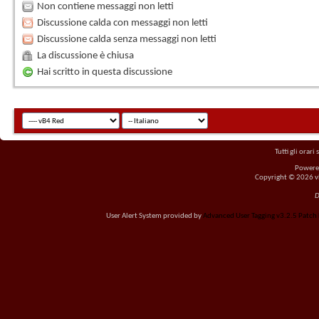
Non contiene messaggi non letti
Discussione calda con messaggi non letti
Discussione calda senza messaggi non letti
La discussione è chiusa
Hai scritto in questa discussione
Tutti gli orar
Powere
Copyright © 2026 vBu
D
User Alert System provided by
Advanced User Tagging v3.2.5 Patch L