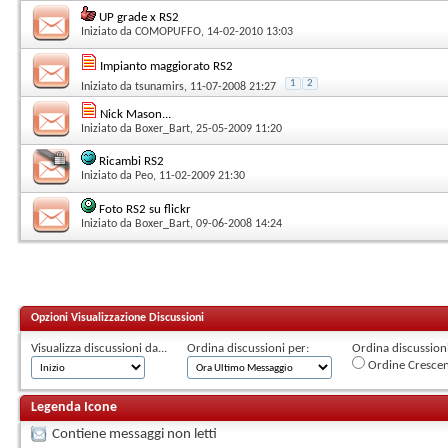
UP grade x RS2
Iniziato da
COMOPUFFO
, 14-02-2010 13:03
Impianto maggiorato RS2
1
2
Iniziato da
tsunamirs
, 11-07-2008 21:27
Nick Mason...
Iniziato da
Boxer_Bart
, 25-05-2009 11:20
Ricambi RS2
Iniziato da
Peo
, 11-02-2009 21:30
Foto RS2 su flickr
Iniziato da
Boxer_Bart
, 09-06-2008 14:24
Opzioni Visualizzazione Discussioni
Visualizza discussioni da...
Ordina discussioni per:
Ordina discussioni 
Ordine Cresce
Legenda Icone
Contiene messaggi non letti