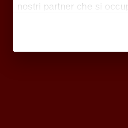
nostri partner che si occu
pubblicità e social media,
con altre informazioni che
raccolto dal suo utilizzo d
nostri cookie se continua a