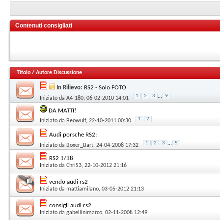
Contenuti consigliati
Titolo
/
Autore Discussione
In Rilievo:
RS2 - Solo FOTO
1
2
3
...
9
Iniziato da
A4-180
, 06-02-2010 14:01
DA MATTI!
1
2
Iniziato da
Beowulf
, 22-10-2011 00:30
Audi porsche RS2:
1
2
3
...
5
Iniziato da
Boxer_Bart
, 24-04-2008 17:32
RS2 1/18
Iniziato da
ChriS3
, 22-10-2012 21:16
vendo audi rs2
Iniziato da
mattiamilano
, 03-05-2012 21:13
consigli audi rs2
Iniziato da
gabellinimarco
, 02-11-2008 12:49