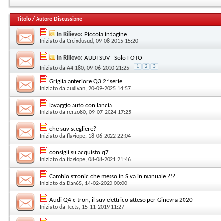
Titolo
/
Autore Discussione
In Rilievo:
Piccola indagine
Iniziato da
Croixdusud
, 09-08-2015 15:20
In Rilievo:
AUDI SUV - Solo FOTO
1
2
3
Iniziato da
A4-180
, 09-06-2010 21:25
Griglia anteriore Q3 2ª serie
Iniziato da
audivan
, 20-09-2025 14:57
lavaggio auto con lancia
Iniziato da
renzo80
, 09-07-2024 17:25
che suv scegliere?
Iniziato da
flaviope
, 18-06-2022 22:04
consigli su acquisto q7
Iniziato da
flaviope
, 08-08-2021 21:46
Cambio stronic che messo in S va in manuale ?!?
Iniziato da
Dan65
, 14-02-2020 00:00
Audi Q4 e-tron, il suv elettrico atteso per Ginevra 2020
Iniziato da
Tcots
, 15-11-2019 11:27