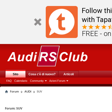
Follow th
with Tapa
FREE - on
Sito
Cosa c'è di nuovo?
Articoli
FAQ
Calendario
Community
Azioni Forum
Forum
AUDI
SUV
Forum:
SUV