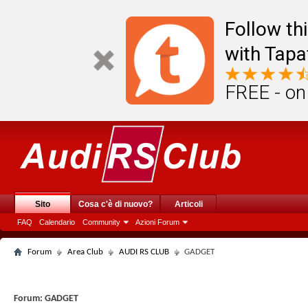
Follow th
with Tapa
FREE - on
Sito
Cosa c'è di nuovo?
Articoli
FAQ
Calendario
Community
Azioni Forum
Forum
Area Club
AUDI RS CLUB
GADGET
Forum:
GADGET