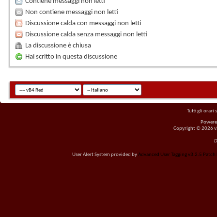
Contiene messaggi non letti
Non contiene messaggi non letti
Discussione calda con messaggi non letti
Discussione calda senza messaggi non letti
La discussione è chiusa
Hai scritto in questa discussione
Tutti gli orar
Powere
Copyright © 2026 vBu
D
User Alert System provided by
Advanced User Tagging v3.2.5 Patch L