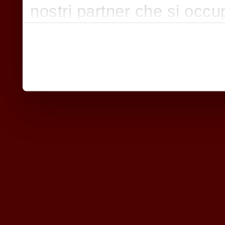
nostri partner che si occu
pubblicità e social media,
con altre informazioni che
raccolto dal suo utilizzo d
nostri cookie se continua a