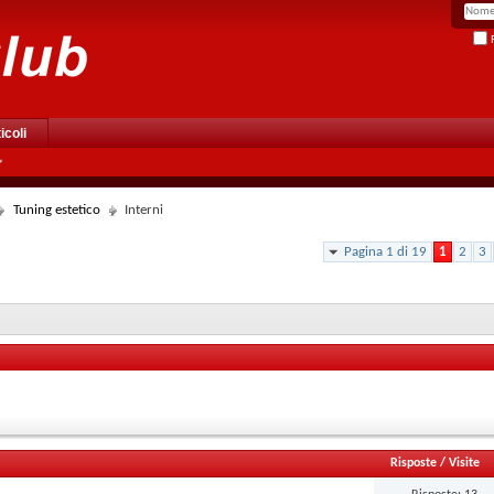
R
icoli
Tuning estetico
Interni
Pagina 1 di 19
1
2
3
Risposte
/
Visite