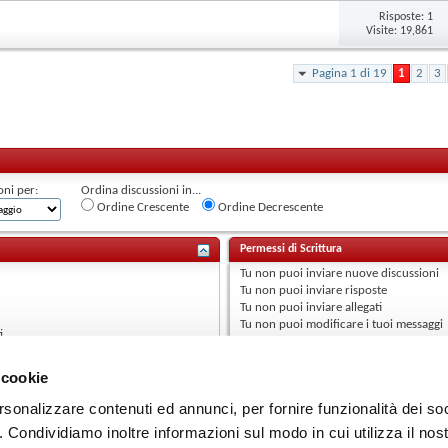
Risposte:
1
Visite: 19,861
Pagina 1 di 19
1
2
3
oni per:
Ordina discussioni in...
Ordine Crescente
Ordine Decrescente
Permessi di Scrittura
Tu
non puoi
inviare nuove discussioni
Tu
non puoi
inviare risposte
Tu
non puoi
inviare allegati
Tu
non puoi
modificare i tuoi messaggi
i
 cookie
rsonalizzare contenuti ed annunci, per fornire funzionalità dei so
o. Condividiamo inoltre informazioni sul modo in cui utilizza il nost
Contattaci
Audi RS 