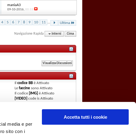
maniaA3
09-10-2016,
00:55
4
5
6
7
8
9
10
11
...
Ultima
Navigazione Rapida
Interni
Cima
Il
codice BB
è
Attivato
Le
faccine
sono
Attivato
Il codice
[IMG]
è
Attivato
[VIDEO]
code is
Attivato
Il codice HTML è
Attivato
Regole del Forum
Accetta tutti i cookie
cial media e per
ro sito con i
Club Forum
Archivio
Privacy
Cookies
Cima