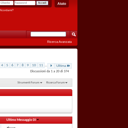
Aiuto
icordami?
Ricerca Avanzata
4
5
6
7
8
9
10
11
...
Ultima
Discussioni da 1 a 20 di 374
Strumenti Forum
Ricerca Forum
Ultimo Messaggio Di