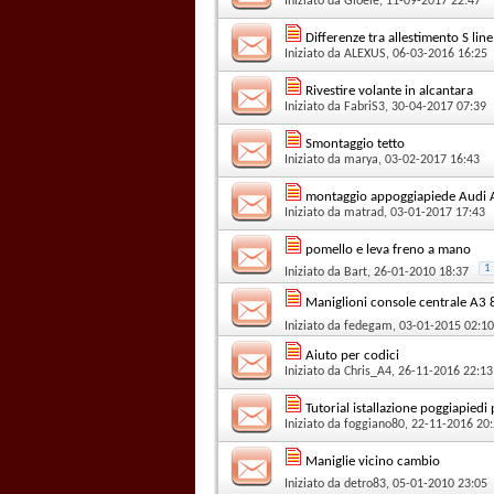
Iniziato da
Gioele
, 11-09-2017 22:47
Differenze tra allestimento S lin
Iniziato da
ALEXUS
, 06-03-2016 16:25
Rivestire volante in alcantara
Iniziato da
FabriS3
, 30-04-2017 07:39
Smontaggio tetto
Iniziato da
marya
, 03-02-2017 16:43
montaggio appoggiapiede Audi 
Iniziato da
matrad
, 03-01-2017 17:43
pomello e leva freno a mano
1
Iniziato da
Bart
, 26-01-2010 18:37
Maniglioni console centrale A3 
Iniziato da
fedegam
, 03-01-2015 02:10
Aiuto per codici
Iniziato da
Chris_A4
, 26-11-2016 22:13
Tutorial istallazione poggiapied
Iniziato da
foggiano80
, 22-11-2016 20
Maniglie vicino cambio
Iniziato da
detro83
, 05-01-2010 23:05