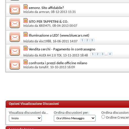
xenonz. Sito affidabile?
Iniziato da
armran
, 08-12-2013 15:31
SITO PER TAPPETINI & CO.
Iniziato da
XREM75
, 08-04-2013 00:07
Illuminazione a LED! (www.bluecars.net)
1
2
3
Iniziato da
visc1988
, 16-06-2011 14:07
Vendita cerchi - Pagamento in contrassegno
1
2
3
...
4
Iniziato da
AUDI A4 2.0 TDI
, 13-11-2013 18:48
confronta i prezzi delle officine milano
Iniziato da
tony69
, 10-10-2013 16:09
Opzioni Visualizzazione Discussioni
Visualizza discussioni da...
Ordina discussioni per:
Ordina discussioni 
Ordine Cresce