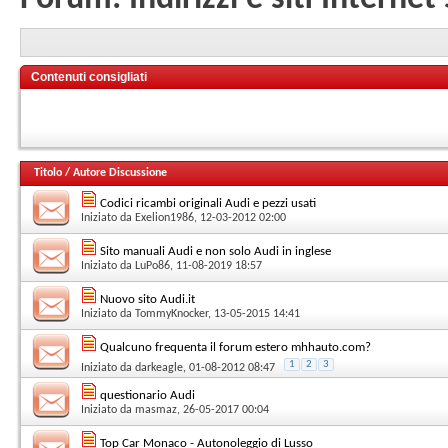
Contenuti consigliati
Titolo
/
Autore Discussione
Codici ricambi originali Audi e pezzi usati
Iniziato da
Exelion1986
, 12-03-2012 02:00
Sito manuali Audi e non solo Audi in inglese
Iniziato da
LuPo86
, 11-08-2019 18:57
Nuovo sito Audi.it
Iniziato da
TommyKnocker
, 13-05-2015 14:41
Qualcuno frequenta il forum estero mhhauto.com?
1
2
3
Iniziato da
darkeagle
, 01-08-2012 08:47
questionario Audi
Iniziato da
masmaz
, 26-05-2017 00:04
Top Car Monaco - Autonoleggio di Lusso