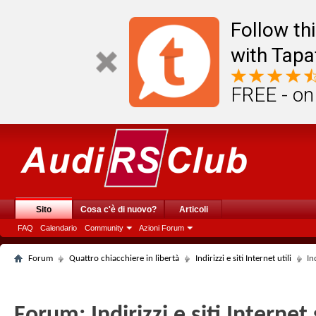
Follow th
with Tapa
FREE - on
Sito
Cosa c'è di nuovo?
Articoli
FAQ
Calendario
Community
Azioni Forum
Forum
Quattro chiacchiere in libertà
Indirizzi e siti Internet utili
In
Forum:
Indirizzi e siti Interne