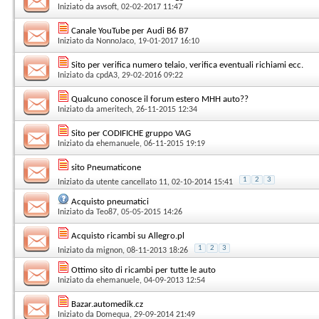
Iniziato da
avsoft
, 02-02-2017 11:47
Canale YouTube per Audi B6 B7
Iniziato da
NonnoJaco
, 19-01-2017 16:10
Sito per verifica numero telaio, verifica eventuali richiami ecc.
Iniziato da
cpdA3
, 29-02-2016 09:22
Qualcuno conosce il forum estero MHH auto??
Iniziato da
ameritech
, 26-11-2015 12:34
Sito per CODIFICHE gruppo VAG
Iniziato da
ehemanuele
, 06-11-2015 19:19
sito Pneumaticone
1
2
3
Iniziato da
utente cancellato 11
, 02-10-2014 15:41
Acquisto pneumatici
Iniziato da
Teo87
, 05-05-2015 14:26
Acquisto ricambi su Allegro.pl
1
2
3
Iniziato da
mignon
, 08-11-2013 18:26
Ottimo sito di ricambi per tutte le auto
Iniziato da
ehemanuele
, 04-09-2013 12:54
Bazar.automedik.cz
Iniziato da
Domequa
, 29-09-2014 21:49