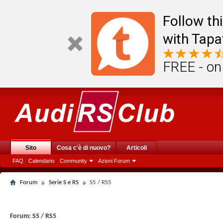
Follow th
with Tapa
FREE - on
Sito
Cosa c'è di nuovo?
Articoli
FAQ
Calendario
Community
Azioni Forum
Forum
Serie S e RS
S5 / RS5
Forum:
S5 / RS5