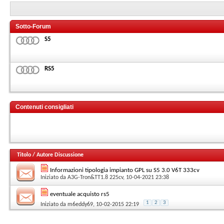
Sotto-Forum
S5
RS5
Contenuti consigliati
Titolo
/
Autore Discussione
Informazioni tipologia impianto GPL su S5 3.0 V6T 333cv
Iniziato da
A3G-Tron&TT1.8 225cv
, 10-04-2021 23:38
eventuale acquisto rs5
1
2
3
Iniziato da
m6eddy69
, 10-02-2015 22:19