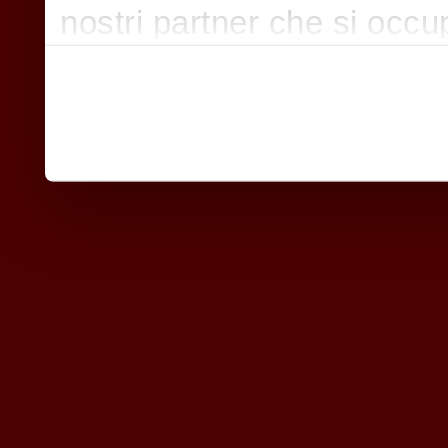
nostri partner che si occu
pubblicità e social media,
con altre informazioni che
raccolto dal suo utilizzo d
nostri cookie se continua a