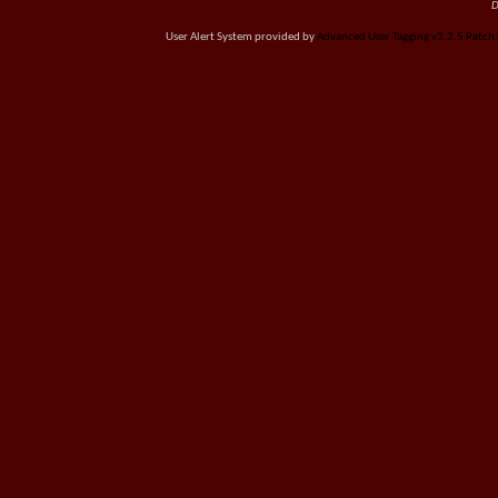
D
User Alert System provided by
Advanced User Tagging v3.2.5 Patch L