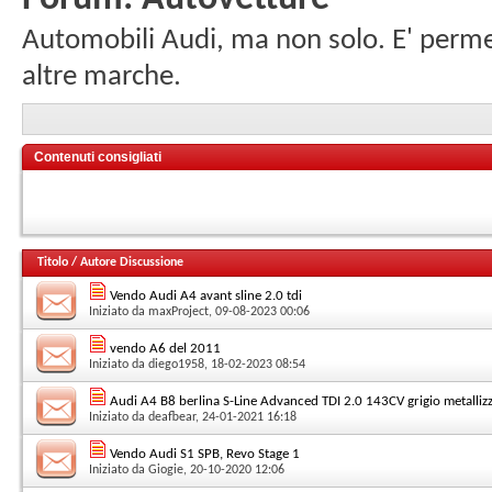
Automobili Audi, ma non solo. E' permess
altre marche.
Contenuti consigliati
Titolo
/
Autore Discussione
Vendo Audi A4 avant sline 2.0 tdi
Iniziato da
maxProject
, 09-08-2023 00:06
vendo A6 del 2011
Iniziato da
diego1958
, 18-02-2023 08:54
Audi A4 B8 berlina S-Line Advanced TDI 2.0 143CV grigio metalliz
Iniziato da
deafbear
, 24-01-2021 16:18
Vendo Audi S1 SPB, Revo Stage 1
Iniziato da
Giogie
, 20-10-2020 12:06