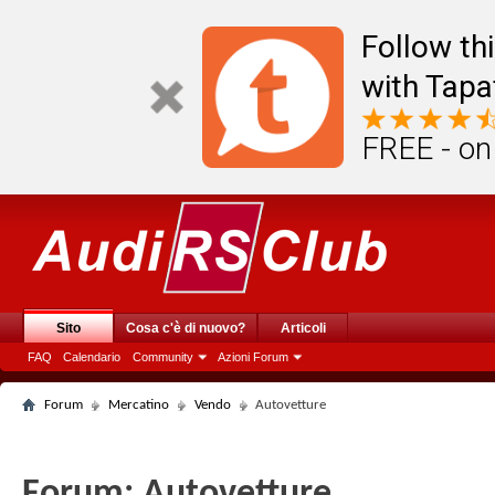
Follow th
with Tapa
FREE - on
Sito
Cosa c'è di nuovo?
Articoli
FAQ
Calendario
Community
Azioni Forum
Forum
Mercatino
Vendo
Autovetture
Forum:
Autovetture