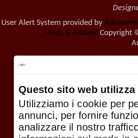
Design
User Alert System provided by
Advanced U
Mods & Addons
Copyright ©
A
Questo sito web utilizza 
Utilizziamo i cookie per p
annunci, per fornire funzi
analizzare il nostro traffi