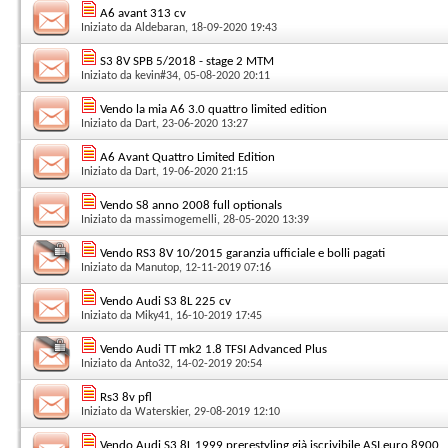
A6 avant 313 cv
Iniziato da
Aldebaran
, 18-09-2020 19:43
S3 8V SPB 5/2018 - stage 2 MTM
Iniziato da
kevin#34
, 05-08-2020 20:11
Vendo la mia A6 3.0 quattro limited edition
Iniziato da
Dart
, 23-06-2020 13:27
A6 Avant Quattro Limited Edition
Iniziato da
Dart
, 19-06-2020 21:15
Vendo S8 anno 2008 full optionals
Iniziato da
massimogemelli
, 28-05-2020 13:39
Vendo RS3 8V 10/2015 garanzia ufficiale e bolli pagati
Iniziato da
Manutop
, 12-11-2019 07:16
Vendo Audi S3 8L 225 cv
Iniziato da
Miky41
, 16-10-2019 17:45
Vendo Audi TT mk2 1.8 TFSI Advanced Plus
Iniziato da
Anto32
, 14-02-2019 20:54
Rs3 8v pfl
Iniziato da
Waterskier
, 29-08-2019 12:10
Vendo Audi S3 8L 1999 prerestyling già iscrivibile ASI.euro 8900