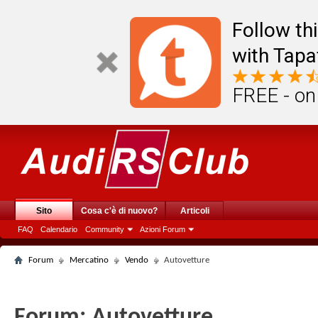
Follow th
with Tapa
FREE - on
Sito
Cosa c'è di nuovo?
Articoli
FAQ
Calendario
Community
Azioni Forum
Forum
Mercatino
Vendo
Autovetture
Forum:
Autovetture