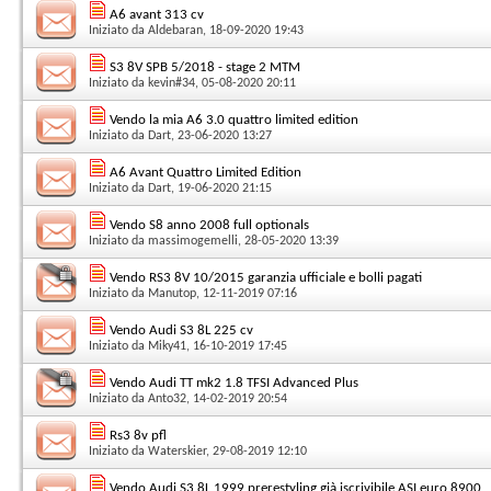
A6 avant 313 cv
Iniziato da
Aldebaran
, 18-09-2020 19:43
S3 8V SPB 5/2018 - stage 2 MTM
Iniziato da
kevin#34
, 05-08-2020 20:11
Vendo la mia A6 3.0 quattro limited edition
Iniziato da
Dart
, 23-06-2020 13:27
A6 Avant Quattro Limited Edition
Iniziato da
Dart
, 19-06-2020 21:15
Vendo S8 anno 2008 full optionals
Iniziato da
massimogemelli
, 28-05-2020 13:39
Vendo RS3 8V 10/2015 garanzia ufficiale e bolli pagati
Iniziato da
Manutop
, 12-11-2019 07:16
Vendo Audi S3 8L 225 cv
Iniziato da
Miky41
, 16-10-2019 17:45
Vendo Audi TT mk2 1.8 TFSI Advanced Plus
Iniziato da
Anto32
, 14-02-2019 20:54
Rs3 8v pfl
Iniziato da
Waterskier
, 29-08-2019 12:10
Vendo Audi S3 8L 1999 prerestyling già iscrivibile ASI.euro 8900