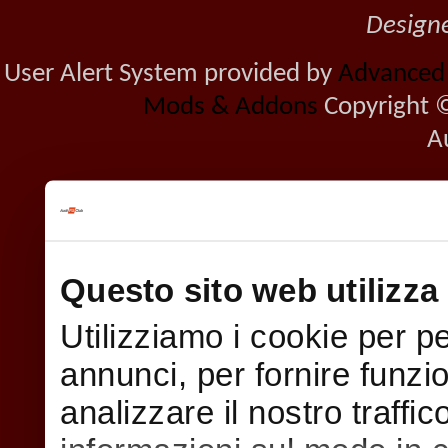
Design
User Alert System provided by
Advanced U
Mods & Addons
Copyright ©
A
Questo sito web utilizza 
Utilizziamo i cookie per p
annunci, per fornire funzi
analizzare il nostro traffi