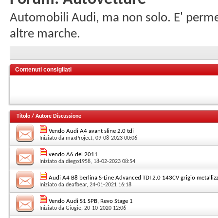
Automobili Audi, ma non solo. E' permess
altre marche.
Contenuti consigliati
Titolo
/
Autore Discussione
Vendo Audi A4 avant sline 2.0 tdi
Iniziato da
maxProject
, 09-08-2023 00:06
vendo A6 del 2011
Iniziato da
diego1958
, 18-02-2023 08:54
Audi A4 B8 berlina S-Line Advanced TDI 2.0 143CV grigio metalliz
Iniziato da
deafbear
, 24-01-2021 16:18
Vendo Audi S1 SPB, Revo Stage 1
Iniziato da
Giogie
, 20-10-2020 12:06