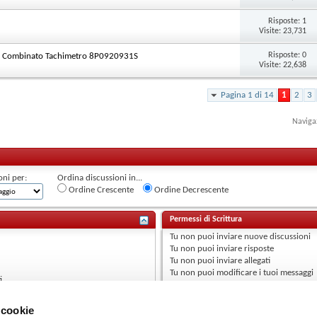
Risposte:
1
Visite: 23,731
Risposte:
0
to Combinato Tachimetro 8P0920931S
Visite: 22,638
Pagina 1 di 14
1
2
3
Naviga
oni per:
Ordina discussioni in...
Ordine Crescente
Ordine Decrescente
Permessi di Scrittura
Tu
non puoi
inviare nuove discussioni
Tu
non puoi
inviare risposte
Tu
non puoi
inviare allegati
Tu
non puoi
modificare i tuoi messaggi
i
 cookie