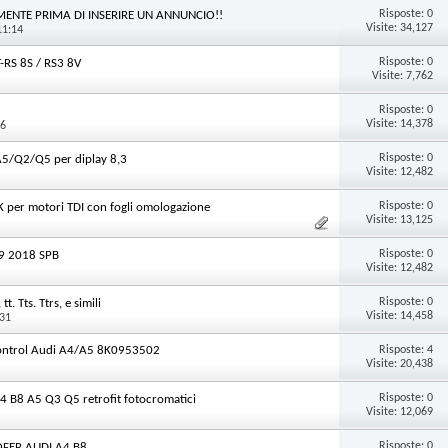
Risposte:
0
ENTE PRIMA DI INSERIRE UN ANNUNCIO!!
Visite: 34,127
11:14
Risposte:
0
-RS 8S / RS3 8V
Visite: 7,762
Risposte:
0
Visite: 14,378
46
Risposte:
0
A5/Q2/Q5 per diplay 8,3
Visite: 12,482
Risposte:
0
K per motori TDI con fogli omologazione
Visite: 13,125
Risposte:
0
B9 2018 SPB
Visite: 12,482
Risposte:
0
. Tts. Ttrs, e simili
Visite: 14,458
:31
Risposte:
4
Control Audi A4/A5 8K0953502
Visite: 20,438
Risposte:
0
A4 B8 A5 Q3 Q5 retrofit fotocromatici
Visite: 12,069
Risposte:
0
OFER AUDI A4 B8