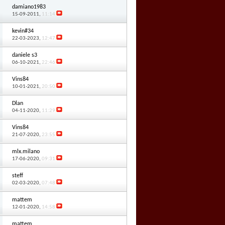
damiano1983
15-09-2011,
11:14
kevin#34
22-03-2023,
12:47
daniele s3
06-10-2021,
22:46
Vins84
10-01-2021,
20:50
Dlan
04-11-2020,
11:29
Vins84
21-07-2020,
23:55
mlx.milano
17-06-2020,
09:31
steff
02-03-2020,
07:48
mattem
12-01-2020,
14:58
mattem