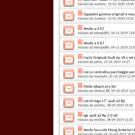
Iniziato da
mattem
, 12-01-2020 14:56
Tappetini gomma originali e vas
Iniziato da
mattem
, 12-01-2020 14:52
Vendo a 4 b7
Iniziato da
Intrepid84
, 16-11-2019 23:
Vendo a 4 b7
Iniziato da
Intrepid84
, 09-11-2019 22:
Cechi Originali Audi da 18 e se
Iniziato da
johno
, 25-01-2019 14:27
Cerco centralina parcheggio per 
Iniziato da
maniaA3
, 25-10-2019 12:59
Molle eibach pro kit.
Iniziato da
Matteo 88
, 09-10-2019 12:
cerchi lega 17" audi a3 8p
Iniziato da
emiltec
, 08-09-2019 21:32
egr audi a3 8p 2.0 tdi
Iniziato da
emiltec
, 08-09-2019 21:25
Vendo boccole Moog Anteriori 
Iniziato da
Giulio V6
, 05-09-2019 16:4