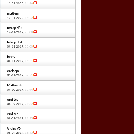
12-01-2020,
14:56
mattem
12-01-2020,
14:52
Intrepid84
16-11-2019,
23:08
Intrepid84
09-11-2019,
22:00
johno
06-11-2019,
14:21
enricopc
01-11-2019,
07:51
Matteo 88
09-10-2019,
12:44
emiltec
08-09-2019,
21:32
emiltec
08-09-2019,
21:25
Giulio V6
05-09-2019,
16:43