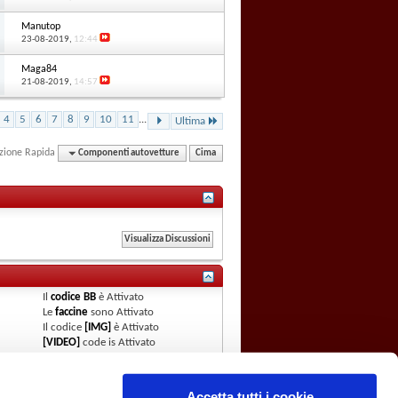
Manutop
23-08-2019,
12:44
Maga84
21-08-2019,
14:57
4
5
6
7
8
9
10
11
...
Ultima
zione Rapida
Componenti autovetture
Cima
Il
codice BB
è
Attivato
Le
faccine
sono
Attivato
Il codice
[IMG]
è
Attivato
[VIDEO]
code is
Attivato
Il codice HTML è
Attivato
Regole del Forum
Accetta tutti i cookie