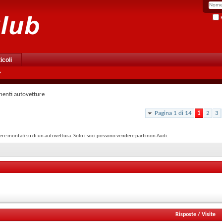
R
icoli
enti autovetture
Pagina 1 di 14
1
2
3
ere montati su di un autovettura. Solo i soci possono vendere parti non Audi.
Risposte
/
Visite