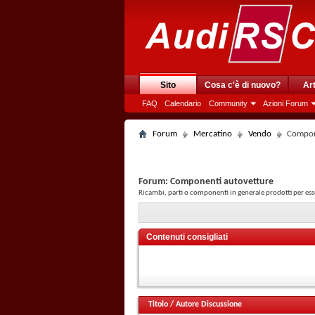
Sito
Cosa c'è di nuovo?
Art
FAQ
Calendario
Community
Azioni Forum
Forum
Mercatino
Vendo
Compon
Forum:
Componenti autovetture
Ricambi, parti o componenti in generale prodotti per ess
Contenuti consigliati
Titolo
/
Autore Discussione