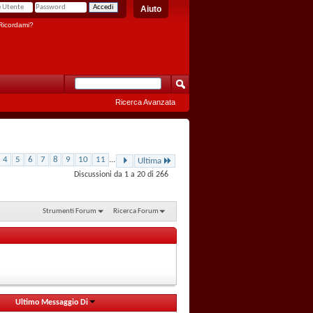
Aiuto
icordami?
Ricerca Avanzata
4
5
6
7
8
9
10
11
...
Ultima
Discussioni da 1 a 20 di 266
Strumenti Forum
Ricerca Forum
Ultimo Messaggio Di