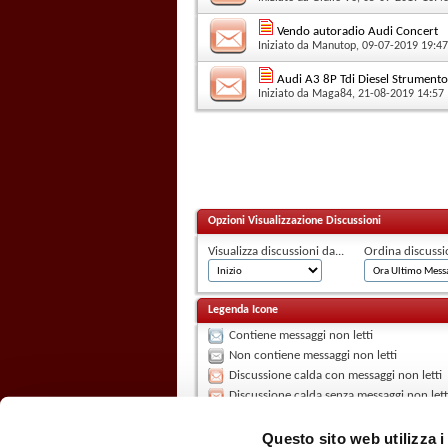
Vendo autoradio Audi Concert
Iniziato da
Manutop
, 09-07-2019 19:47
Audi A3 8P Tdi Diesel Strumen
Iniziato da
Maga84
, 21-08-2019 14:57
Opzioni Visualizzazione Discussioni
Visualizza discussioni da...
Ordina discussi
Legenda Icone
Contiene messaggi non letti
Non contiene messaggi non letti
Discussione calda con messaggi non letti
Discussione calda senza messaggi non lett
La discussione è chiusa
Hai scritto in questa discussione
Questo sito web utilizza i