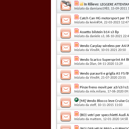
In Rilievo:
LEGGERE ATTENTAM
Iniziato da
damiano1983
, 15-09-2011 
Catch Can HG motorsport per TT
Iniziato da
kevin#34
, 22-03-2023 12:47
Assetto bilstein b14 s3 8p
Iniziato da
daniele s3
, 06-10-2021 22:
Vendo Carplay wireless per A4/
Iniziato da
Vins84
, 10-01-2021 20:50
Vendo Scarico Supersprint A4 8
Iniziato da
Dlan
, 04-11-2020 11:29
Vendo paraurti e griglia A5 F5/
Iniziato da
Vins84
, 21-07-2020 23:55
Pinze freno movit per a3/s3/rs3, tt
Iniziato da
mlx.milano
, 17-06-2020 09
[MI] Vendo Blocco leve Cruise 
Iniziato da
steff
, 10-11-2015 11:03
(BO) vetri per specchietti Audi 
Iniziato da
mattem
, 12-01-2020 14:58
(BO) DSP HELIX PP50 e SUBWO