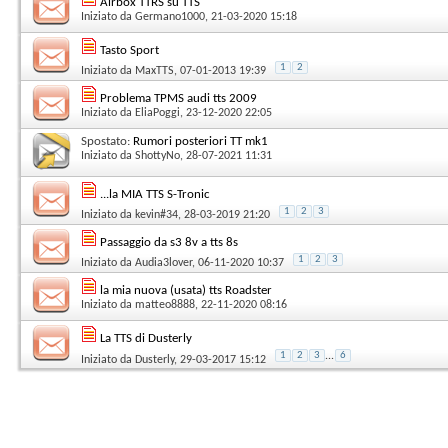
Airbox TTRS su TTS
Iniziato da
Germano1000
, 21-03-2020 15:18
Tasto Sport
1
2
Iniziato da
MaxTTS
, 07-01-2013 19:39
Problema TPMS audi tts 2009
Iniziato da
EliaPoggi
, 23-12-2020 22:05
Spostato:
Rumori posteriori TT mk1
Iniziato da
ShottyNo
, 28-07-2021 11:31
...la MIA TTS S-Tronic
1
2
3
Iniziato da
kevin#34
, 28-03-2019 21:20
Passaggio da s3 8v a tts 8s
1
2
3
Iniziato da
Audia3lover
, 06-11-2020 10:37
la mia nuova (usata) tts Roadster
Iniziato da
matteo8888
, 22-11-2020 08:16
La TTS di Dusterly
1
2
3
...
6
Iniziato da
Dusterly
, 29-03-2017 15:12