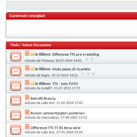
Contenuti consigliati
Titolo
/
Autore Discussione
In Rilievo:
Differenze TTS pre e restyling
1
2
Iniziato da
FlyAway
, 30-07-2014 14:05
In Rilievo:
Aiuto pezzo di ricambio
1
2
3
Iniziato da
bogie
, 19-12-2012 14:22
In Rilievo:
TTS - Solo FOTO
Iniziato da
endy87
, 31-07-2013 17:19
Retrofit Brescia
Iniziato da
Luke Ace
, 11-02-2024 17:43
Rumori ammortizzatori posteriori
Iniziato da
checcodean
, 17-06-2025 12:52
Differenze TTS TT RS terza serie
Iniziato da
Luke Ace
, 27-01-2024 23:24