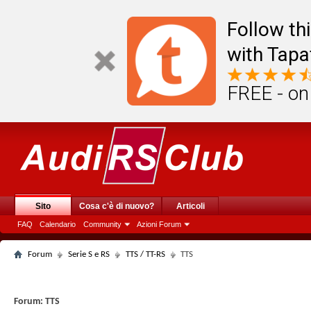
Follow th
with Tapa
FREE - on
Sito
Cosa c'è di nuovo?
Articoli
FAQ
Calendario
Community
Azioni Forum
Forum
Serie S e RS
TTS / TT-RS
TTS
Forum:
TTS