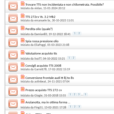
Trovare TTS non incidentata e non chilometrata. Possibile?
Iniziato da
vinlan
, 15-01-2024 20:12
TTS 272cv Vs. 3.2 Mk2
Iniziato da
emanuele bc
, 30-10-2023 11:01
Perdita olio (quale?)
1
2
Iniziato da
Damian83
, 19-12-2022 18:41
Spia rossa pressione olio
Iniziato da
EliaPoggi
, 05-03-2023 21:08
Valutazione acquisto tts
1
2
Iniziato da
SvaTT
, 04-10-2022 15:21
Consigli acquisto TTS 2008
Iniziato da
Garrett78
, 17-02-2022 15:19
Conversione frontale audi tt 8j to 8s
Iniziato da
astinbeat
, 24-11-2021 07:04
Prezzo acquisto TTS 272 cv
1
2
3
...
5
Iniziato da
Giogie
, 31-03-2018 15:55
Anzianotta, ma in ottima forma ...
1
2
3
Iniziato da
Fing51
, 13-02-2021 17:28