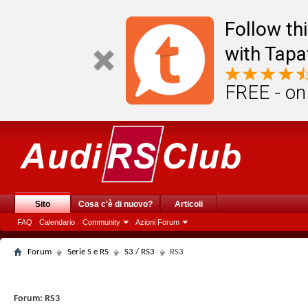
Follow th
with Tapa
FREE - on
Sito
Cosa c'è di nuovo?
Articoli
FAQ
Calendario
Community
Azioni Forum
Forum
Serie S e RS
S3 / RS3
RS3
Forum:
RS3