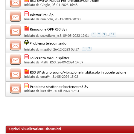
RS3 8V/8VA Haldex Performance/Controller
Iniziato da
Giogie
, 08-01-2025 16:46
Iniettori rs3 8p
Iniziato da
nuninolu
, 20-12-2024 20:33
Rimozione OPF RS3 8y?
1
2
3
...
12
Iniziato da
snowflake_rs3
, 09-05-2023 12:01
Problema telecomando
1
2
Iniziato da
mapi68
, 26-12-2023 08:57
Tolleranza torque splitter
Iniziato da
Matti_RS3
, 26-09-2024 14:39
RS3 8Y strano suono/vibrazione in abitacolo in accelerazione
Iniziato da
ema94
, 31-08-2024 15:02
Problema strattone ripartenze rs3 8y
Iniziato da
luca789
, 30-08-2024 17:51
Opzioni Visualizzazione Discussioni