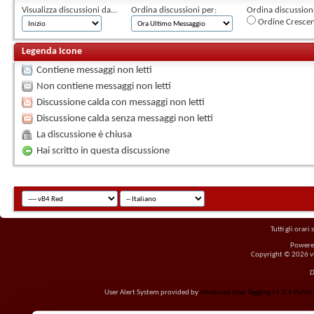
Visualizza discussioni da...
Ordina discussioni per:
Ordina discussioni 
Ordine Cresce
Legenda Icone
Contiene messaggi non letti
Non contiene messaggi non letti
Discussione calda con messaggi non letti
Discussione calda senza messaggi non letti
La discussione è chiusa
Hai scritto in questa discussione
Tutti gli orar
Powere
Copyright © 2026 vBu
D
User Alert System provided by
Advanced User Tagging v3.2.5 Patch L