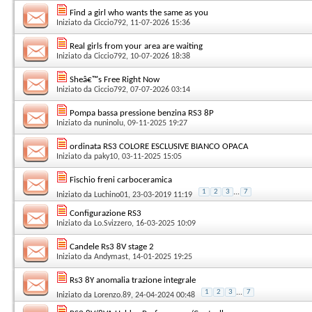
Find a girl who wants the same as you
Iniziato da
Ciccio792
, 11-07-2026 15:36
Real girls from your area are waiting
Iniziato da
Ciccio792
, 10-07-2026 18:38
Sheâ€™s Free Right Now
Iniziato da
Ciccio792
, 07-07-2026 03:14
Pompa bassa pressione benzina RS3 8P
Iniziato da
nuninolu
, 09-11-2025 19:27
ordinata RS3 COLORE ESCLUSIVE BIANCO OPACA
Iniziato da
paky10
, 03-11-2025 15:05
Fischio freni carboceramica
1
2
3
...
7
Iniziato da
Luchino01
, 23-03-2019 11:19
Configurazione RS3
Iniziato da
Lo.Svizzero
, 16-03-2025 10:09
Candele Rs3 8V stage 2
Iniziato da
Andymast
, 14-01-2025 19:25
Rs3 8Y anomalia trazione integrale
1
2
3
...
7
Iniziato da
Lorenzo.89
, 24-04-2024 00:48