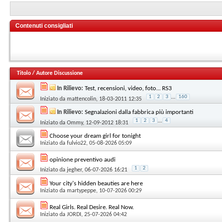
Contenuti consigliati
Titolo
/
Autore Discussione
In Rilievo:
Test, recensioni, video, foto... RS3
1
2
3
...
160
Iniziato da
mattencolin
, 18-03-2011 12:35
In Rilievo:
Segnalazioni dalla fabbrica più importanti
1
2
3
...
4
Iniziato da
Ommy
, 12-09-2012 18:31
Choose your dream girl for tonight
Iniziato da
fulvio22
, 05-08-2026 05:09
opinione preventivo audi
1
2
Iniziato da
jegher
, 06-07-2026 16:21
Your city's hidden beauties are here
Iniziato da
martypeppe
, 10-07-2026 00:29
Real Girls. Real Desire. Real Now.
Iniziato da
JORDI
, 25-07-2026 04:42