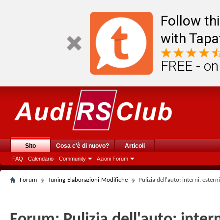
Follow th
with Tapa
FREE - on
Sito
Cosa c'è di nuovo?
Articoli
FAQ
Calendario
Community
Azioni Forum
Forum
Tuning-Elaborazioni-Modifiche
Pulizia dell'auto: interni, estern
Forum:
Pulizia dell'auto: inter