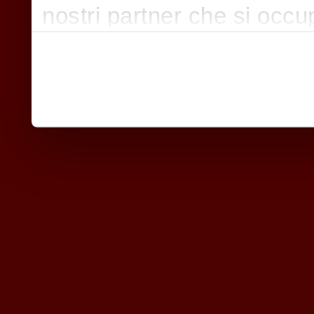
nostri partner che si occu
pubblicità e social media,
con altre informazioni che
raccolto dal suo utilizzo d
nostri cookie se continua a