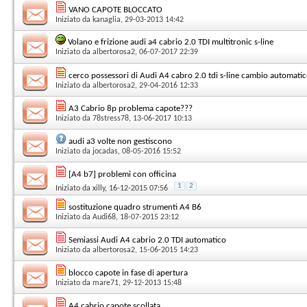
VANO CAPOTE BLOCCATO
Iniziato da
kanaglia
, 29-03-2013 14:42
Volano e frizione audi a4 cabrio 2.0 TDI multitronic s-line
Iniziato da
albertorosa2
, 06-07-2017 22:39
cerco possessori di Audi A4 cabro 2.0 tdi s-line cambio automati
Iniziato da
albertorosa2
, 29-04-2016 12:33
A3 Cabrio 8p problema capote???
Iniziato da
78stress78
, 13-06-2017 10:13
audi a3 volte non gestiscono
Iniziato da
jocadas
, 08-05-2016 15:52
[A4 b7] problemi con officina
1
2
Iniziato da
xilly
, 16-12-2015 07:56
sostituzione quadro strumenti A4 B6
Iniziato da
Audi68
, 18-07-2015 23:12
Semiassi Audi A4 cabrio 2.0 TDI automatico
Iniziato da
albertorosa2
, 15-06-2015 14:23
blocco capote in fase di apertura
Iniziato da
mare71
, 29-12-2013 15:48
A4 cabrio capote scollata