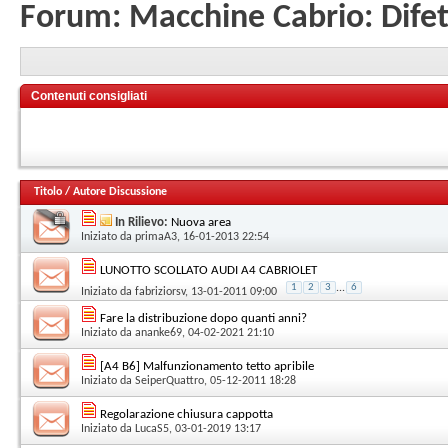
Forum:
Macchine Cabrio: Difet
Contenuti consigliati
Titolo
/
Autore Discussione
In Rilievo:
Nuova area
Iniziato da
primaA3
, 16-01-2013 22:54
LUNOTTO SCOLLATO AUDI A4 CABRIOLET
1
2
3
...
6
Iniziato da
fabriziorsv
, 13-01-2011 09:00
Fare la distribuzione dopo quanti anni?
Iniziato da
ananke69
, 04-02-2021 21:10
[A4 B6] Malfunzionamento tetto apribile
Iniziato da
SeiperQuattro
, 05-12-2011 18:28
Regolarazione chiusura cappotta
Iniziato da
LucaS5
, 03-01-2019 13:17