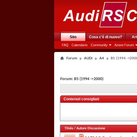
Sito
Cosa c'è di nuovo?
Art
FAQ
Calendario
Community
Azioni Forum
Forum
AUDI
A4
B5 (1994 ->200
Forum:
B5 (1994 ->2000)
Contenuti consigliati
Titolo
/
Autore Discussione