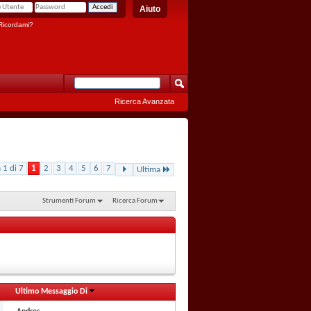
Aiuto
icordami?
Ricerca Avanzata
 1 di 7
1
2
3
4
5
6
7
Ultima
Strumenti Forum
Ricerca Forum
Ultimo Messaggio Di