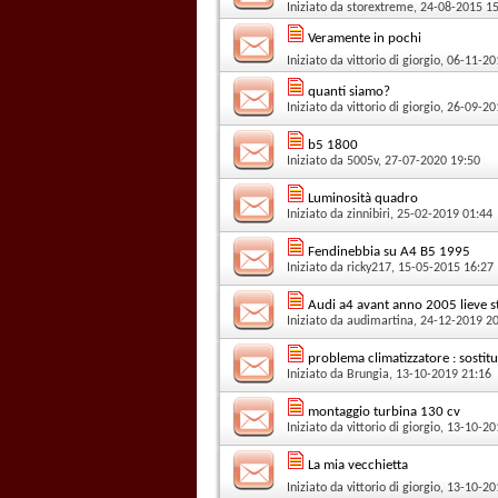
Iniziato da
storextreme
, 24-08-2015 1
Veramente in pochi
Iniziato da
vittorio di giorgio
, 06-11-20
quanti siamo?
Iniziato da
vittorio di giorgio
, 26-09-20
b5 1800
Iniziato da
5005v
, 27-07-2020 19:50
Luminosità quadro
Iniziato da
zinnibiri
, 25-02-2019 01:44
Fendinebbia su A4 B5 1995
Iniziato da
ricky217
, 15-05-2015 16:27
Audi a4 avant anno 2005 lieve s
Iniziato da
audimartina
, 24-12-2019 2
problema climatizzatore : sosti
Iniziato da
Brungia
, 13-10-2019 21:16
montaggio turbina 130 cv
Iniziato da
vittorio di giorgio
, 13-10-20
La mia vecchietta
Iniziato da
vittorio di giorgio
, 13-10-20