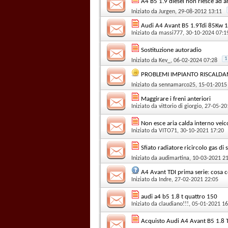
A4 B5 1.9 diesel non riesce ad an
Iniziato da
Jurgen
, 29-08-2012 13:11
Audi A4 Avant B5 1.9Tdi 85Kw 
Iniziato da
massi777
, 30-10-2024 07:1
Sostituzione autoradio
1
Iniziato da
Kev_
, 06-02-2024 07:28
PROBLEMI IMPIANTO RISCALD
Iniziato da
sennamarco25
, 15-01-2015
Maggirare i freni anteriori
Iniziato da
vittorio di giorgio
, 27-05-20
Non esce aria calda interno veico
Iniziato da
VITO71
, 30-10-2021 17:20
Sfiato radiatore ricircolo gas di 
Iniziato da
audimartina
, 10-03-2021 2
A4 Avant TDI prima serie: cosa c
Iniziato da
Indre
, 27-02-2021 22:05
audi a4 b5 1.8 t quattro 150
Iniziato da
claudiano!!!
, 05-01-2021 16
Acquisto Audi A4 Avant B5 1.8 