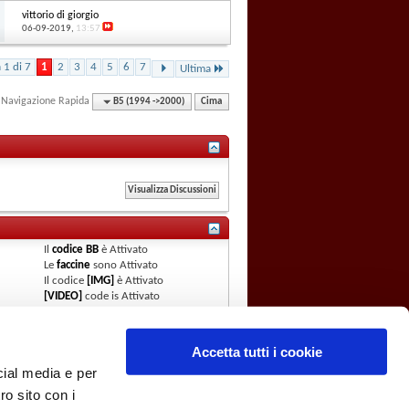
vittorio di giorgio
06-09-2019,
13:57
 1 di 7
1
2
3
4
5
6
7
Ultima
Navigazione Rapida
B5 (1994 ->2000)
Cima
Il
codice BB
è
Attivato
Le
faccine
sono
Attivato
Il codice
[IMG]
è
Attivato
[VIDEO]
code is
Attivato
Il codice HTML è
Disattivato
Regole del Forum
Accetta tutti i cookie
cial media e per
ro sito con i
Club Forum
Archivio
Privacy
Cookies
Cima