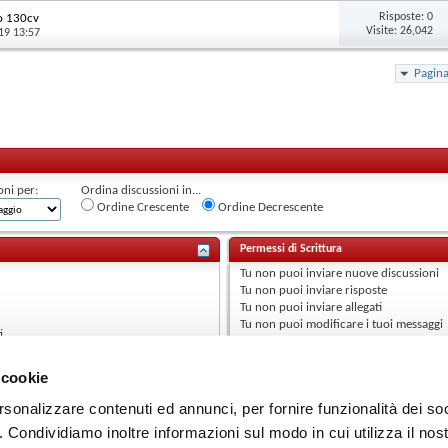
Risposte:
0
lo 130cv
Visite: 26,042
19 13:57
Pagina
oni per:
Ordina discussioni in...
Ordine Crescente
Ordine Decrescente
Permessi di Scrittura
Tu
non puoi
inviare nuove discussioni
Tu
non puoi
inviare risposte
Tu
non puoi
inviare allegati
Tu
non puoi
modificare i tuoi messaggi
i
 cookie
rsonalizzare contenuti ed annunci, per fornire funzionalità dei so
o. Condividiamo inoltre informazioni sul modo in cui utilizza il nost
Contattaci
Audi RS 