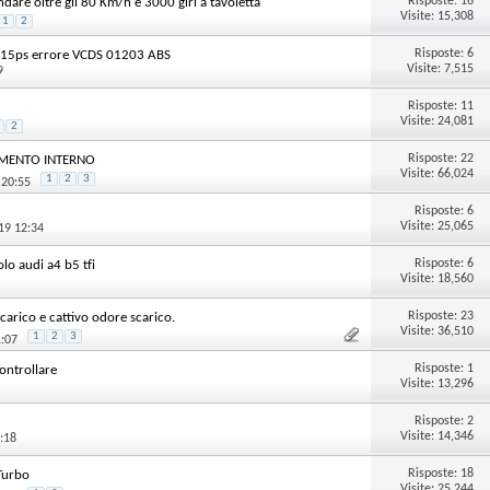
Risposte:
16
dare oltre gli 80 Km/h e 3000 giri a tavoletta
Visite: 15,308
1
2
Risposte:
6
115ps errore VCDS 01203 ABS
Visite: 7,515
9
Risposte:
11
Visite: 24,081
2
Risposte:
22
AMENTO INTERNO
Visite: 66,024
1
2
3
 20:55
Risposte:
6
Visite: 25,065
19 12:34
Risposte:
6
lo audi a4 b5 tfi
Visite: 18,560
Risposte:
23
scarico e cattivo odore scarico.
Visite: 36,510
1
2
3
1:07
Risposte:
1
ontrollare
Visite: 13,296
Risposte:
2
Visite: 14,346
:18
Risposte:
18
Turbo
Visite: 25,244