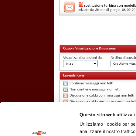
sostituzione turbina con model
Iniziato da
vittorio di giorgio
, 06-09-20
Opzioni Visualizzazione Discussioni
Visualizza discussioni da...
Ordina discussi
Legenda Icone
Contiene messaggi non letti
Non contiene messaggi non letti
Discussione calda con messaggi non letti
Discussione calda senza messaggi non lett
La discussione è chiusa
Hai scritto in questa discussione
Questo sito web utilizza i
Utilizziamo i cookie per pe
analizzare il nostro traffic