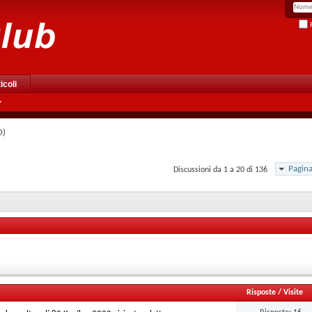
R
icoli
0)
Pagina
Discussioni da 1 a 20 di 136
Risposte
/
Visite