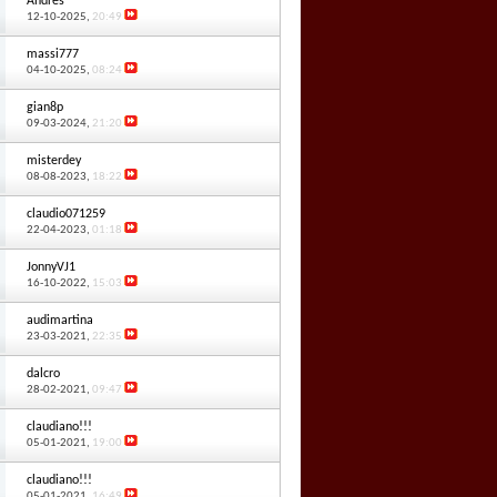
Andres
12-10-2025,
20:49
massi777
04-10-2025,
08:24
gian8p
09-03-2024,
21:20
misterdey
08-08-2023,
18:22
claudio071259
22-04-2023,
01:18
JonnyVJ1
16-10-2022,
15:03
audimartina
23-03-2021,
22:35
dalcro
28-02-2021,
09:47
claudiano!!!
05-01-2021,
19:00
claudiano!!!
05-01-2021,
16:49