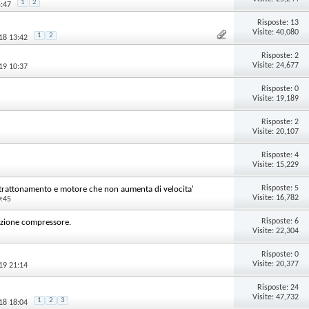
1
2
5:47
Risposte:
13
Visite: 40,080
1
2
18 13:42
Risposte:
2
Visite: 24,677
19 10:37
Risposte:
0
Visite: 19,189
Risposte:
2
Visite: 20,107
Risposte:
4
Visite: 15,229
Risposte:
5
trattonamento e motore che non aumenta di velocita'
Visite: 16,782
0:45
Risposte:
6
tuzione compressore.
Visite: 22,304
Risposte:
0
Visite: 20,377
19 21:14
Risposte:
24
Visite: 47,732
1
2
3
18 18:04