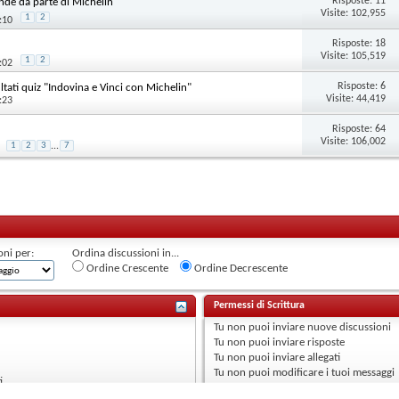
Risposte:
11
nde da parte di Michelin
Visite: 102,955
1
2
:10
Risposte:
18
Visite: 105,519
1
2
:02
Risposte:
6
ultati quiz "Indovina e Vinci con Michelin"
Visite: 44,419
:23
Risposte:
64
Visite: 106,002
1
2
3
...
7
oni per:
Ordina discussioni in...
Ordine Crescente
Ordine Decrescente
Permessi di Scrittura
Tu
non puoi
inviare nuove discussioni
Tu
non puoi
inviare risposte
Tu
non puoi
inviare allegati
Tu
non puoi
modificare i tuoi messaggi
i