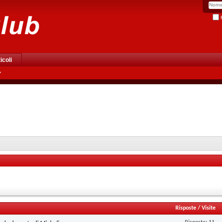
R
icoli
Risposte
/
Visite