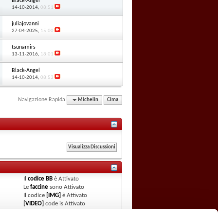
Black-Angel
14-10-2014,
08:51
juliajovanni
27-04-2025,
15:00
tsunamirs
13-11-2016,
18:01
Black-Angel
14-10-2014,
08:53
Navigazione Rapida
Michelin
Cima
Il
codice BB
è
Attivato
Le
faccine
sono
Attivato
Il codice
[IMG]
è
Attivato
[VIDEO]
code is
Attivato
Il codice HTML è
Disattivato