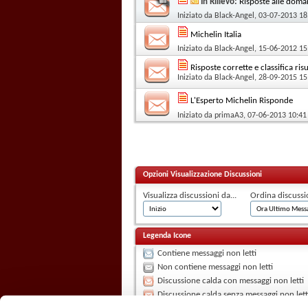
In Rilievo:
Risposte alle doma
Iniziato da
Black-Angel
, 03-07-2013 18
Michelin Italia
Iniziato da
Black-Angel
, 15-06-2012 15
Risposte corrette e classifica ris
Iniziato da
Black-Angel
, 28-09-2015 15
L'Esperto Michelin Risponde
Iniziato da
primaA3
, 07-06-2013 10:41
Opzioni Visualizzazione Discussioni
Visualizza discussioni da...
Ordina discussi
Legenda Icone
Contiene messaggi non letti
Non contiene messaggi non letti
Discussione calda con messaggi non letti
Discussione calda senza messaggi non lett