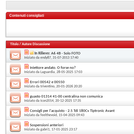
Contenuti consigliati
Titolo
/
Autore Discussione
In Rilievo:
A6 4B - Solo FOTO
Iniziato da
endy87
, 31-07-2013 17:40
Iniettore andato. O forse no?
Iniziato da
Laguardia
, 28-05-2025 17:03
Errori 00542 e 00550
Iniziato da
triventino
, 20-01-2026 20:20
guasto 01314 41-00 centralina non comunica
Iniziato da
Icon2014
, 20-12-2025 17:35
Consigli per l'acquisto - 2.5 Tdi 180Cv Tiptronic Avant
Iniziato da
feelthevoid
, 15-04-2025 09:43
Sospensioni anteriori
Iniziato da
gabri1
, 17-01-2025 23:17