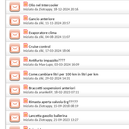
Olio nel Intercooler
Iniziato da
Ziotrappy
, 18-12-2024 20:16
Gancio anteriore
Iniziato da
ziki
, 11-11-2024 20:57
Evaporatore clima
Iniziato da
ziki
, 04-08-2024 11:07
Cruise control
Iniziato da
ziki
, 17-03-2024 18:06
Antifurto impazzito????
Iniziato da
Max-Lupo
, 03-03-2024 16:09
Come.cambiare litri per 100 km in litri per km
Iniziato da
ziki
, 29-02-2024 14:31
Braccetti sospensioni anteriori
Iniziato da
ananke69
, 18-02-2023 07:11
Rimasta aperta valvola Erg??!!??
Iniziato da
Ziotrappy
, 15-09-2018 08:19
Lancetta gasolio ballerina
Iniziato da
Ziotrappy
, 21-09-2023 13:27