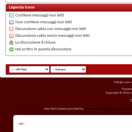
Legenda Icone
Contiene messaggi non letti
Non contiene messaggi non letti
Discussione calda con messaggi non letti
Discussione calda senza messaggi non letti
La discussione è chiusa
Hai scritto in questa discussione
Tutti gli orar
Powere
Copyright © 2026 vBu
D
User Alert System provided by
Advanced User Tagging v3.2.5 Patch L