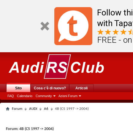
Follow th
with Tapa
FREE - on
Sito
Cosa c'è di nuovo?
Articoli
FAQ
Calendario
Community
Azioni Forum
Forum
AUDI
A6
4B (C5 1997 -> 2004)
Forum:
4B (C5 1997 -> 2004)