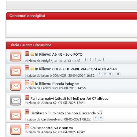
Contenuti consigliati
Titolo
/
Autore Discussione
In Rilievo:
A6 4G - Solo FOTO
1
2
3
...
8
Iniziato da
endy87
, 31-07-2013 10:36
In Rilievo:
CODIFICHE VARIE VAG-COM AUDI A6 4G
1
2
3
...
8
Iniziato da
brian ò CONNOR
, 30-04-2014 16:52
In Rilievo:
Piccola indagine
Iniziato da
Croixdusud
, 09-08-2015 14:56
Fari alternativi (attuali full led) per A6 C7 allroad
Iniziato da
Andrea 62
, 05-08-2026 12:21
Battitacco illuminato che non si accende più
1
2
Iniziato da
CavaliereNero
, 08-05-2021 08:22
Cruise control va e non va
Iniziato da
Andrea 62
, 02-04-2026 16:49