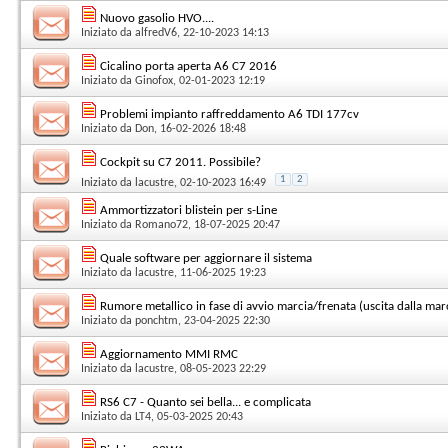
Nuovo gasolio HVO....
Iniziato da
alfredV6
, 22-10-2023 14:13
Cicalino porta aperta A6 C7 2016
Iniziato da
Ginofox
, 02-01-2023 12:19
Problemi impianto raffreddamento A6 TDI 177cv
Iniziato da
Don
, 16-02-2026 18:48
Cockpit su C7 2011. Possibile?
1
2
Iniziato da
lacustre
, 02-10-2023 16:49
Ammortizzatori blistein per s-Line
Iniziato da
Romano72
, 18-07-2025 20:47
Quale software per aggiornare il sistema
Iniziato da
lacustre
, 11-06-2025 19:23
Rumore metallico in fase di avvio marcia/frenata (uscita dalla mar
Iniziato da
ponchtm
, 23-04-2025 22:30
Aggiornamento MMI RMC
Iniziato da
lacustre
, 08-05-2023 22:29
RS6 C7 - Quanto sei bella... e complicata
Iniziato da
LT4
, 05-03-2025 20:43