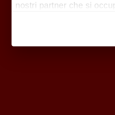
nostri partner che si occu
pubblicità e social media,
con altre informazioni che
raccolto dal suo utilizzo d
nostri cookie se continua a