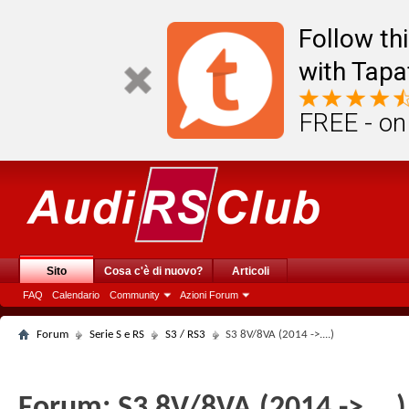
Follow th
with Tapa
FREE - on
Sito
Cosa c'è di nuovo?
Articoli
FAQ
Calendario
Community
Azioni Forum
Forum
Serie S e RS
S3 / RS3
S3 8V/8VA (2014 ->....)
Forum:
S3 8V/8VA (2014 ->....)