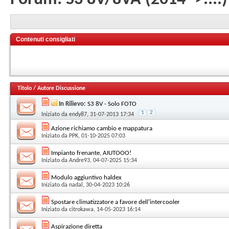
Contenuti consigliati
Titolo
/
Autore Discussione
In Rilievo:
S3 8V - Solo FOTO
1
2
Iniziato da
endy87
, 31-07-2013 17:34
Azione richiamo cambio e mappatura
Iniziato da
PPK
, 01-10-2025 07:03
Impianto frenante, AIUTOOO!
Iniziato da
Andre93
, 04-07-2025 15:34
Modulo aggiuntivo haldex
Iniziato da
nadal
, 30-04-2023 10:26
Spostare climatizzatore a favore dell'intercooler
Iniziato da
citrokawa
, 14-05-2023 16:14
Aspirazione diretta