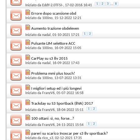
1
2
3
...
8
Iniziato da
EddY-2.0TFSI-
, 17-02-2016 16:41
Errore dopo scansione obd
Iniziato da
100ino
, 15-12-2022 12:21
Aumento trazione obdeleven
1
2
Iniziato da
nadal
, 01-10-2021 17:21
Pulsante LIM selettore ACC
Iniziato da
100ino
, 16-09-2022 15:05
CarPlay su s3 8v 2015
Iniziato da
nadal
, 16-09-2022 17:43
Problema mmi plus touch!
Iniziato da
100ino
, 13-07-2022 13:31
I migliori setup ed i più longevi
Iniziato da
FranzV6
, 05-07-2022 16:58
Trackday su S3 Sportback (8VA) 2017
1
2
Iniziato da
FranzV6
, 18-04-2022 15:11
100 ottani: sì, no, forse...?
1
2
Iniziato da
FranzV6
, 24-11-2021 15:54
pareri su scarico Inoxcar per s3 8v sportback?
Iniziato da
rico_s3
, 02-12-2021 17:35