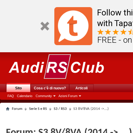
Follow th
with Tapa
FREE - on
Sito
Cosa c'è di nuovo?
Articoli
FAQ
Calendario
Community
Azioni Forum
Forum
Serie S e RS
S3 / RS3
S3 8V/8VA (2014 ->....)
Forum:
S3 8V/8VA (2014 ->....)