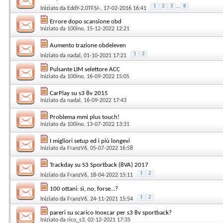
1
2
3
...
8
Iniziato da
EddY-2.0TFSI-
, 17-02-2016 16:41
Errore dopo scansione obd
Iniziato da
100ino
, 15-12-2022 12:21
Aumento trazione obdeleven
1
2
Iniziato da
nadal
, 01-10-2021 17:21
Pulsante LIM selettore ACC
Iniziato da
100ino
, 16-09-2022 15:05
CarPlay su s3 8v 2015
Iniziato da
nadal
, 16-09-2022 17:43
Problema mmi plus touch!
Iniziato da
100ino
, 13-07-2022 13:31
I migliori setup ed i più longevi
Iniziato da
FranzV6
, 05-07-2022 16:58
Trackday su S3 Sportback (8VA) 2017
1
2
Iniziato da
FranzV6
, 18-04-2022 15:11
100 ottani: sì, no, forse...?
1
2
Iniziato da
FranzV6
, 24-11-2021 15:54
pareri su scarico Inoxcar per s3 8v sportback?
Iniziato da
rico_s3
, 02-12-2021 17:35