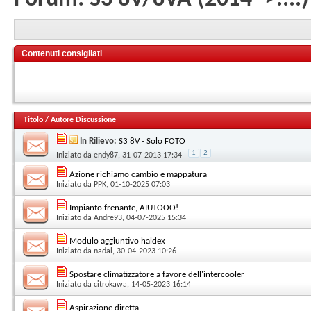
Contenuti consigliati
Titolo
/
Autore Discussione
In Rilievo:
S3 8V - Solo FOTO
1
2
Iniziato da
endy87
, 31-07-2013 17:34
Azione richiamo cambio e mappatura
Iniziato da
PPK
, 01-10-2025 07:03
Impianto frenante, AIUTOOO!
Iniziato da
Andre93
, 04-07-2025 15:34
Modulo aggiuntivo haldex
Iniziato da
nadal
, 30-04-2023 10:26
Spostare climatizzatore a favore dell'intercooler
Iniziato da
citrokawa
, 14-05-2023 16:14
Aspirazione diretta