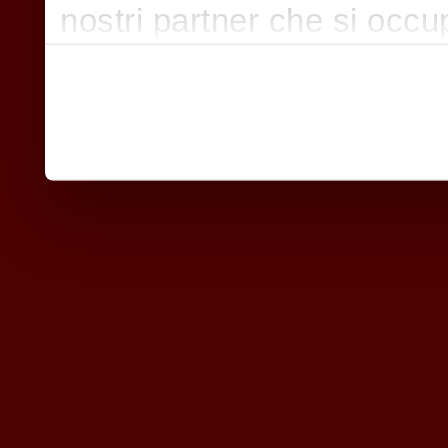
nostri partner che si occu
pubblicità e social media,
con altre informazioni che
raccolto dal suo utilizzo d
nostri cookie se continua a