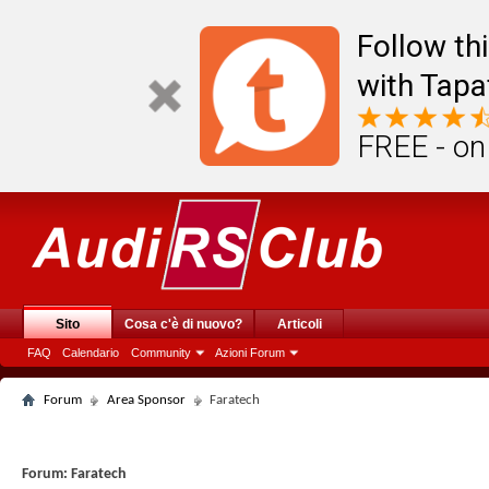
Follow th
with Tapa
FREE - on
Sito
Cosa c'è di nuovo?
Articoli
FAQ
Calendario
Community
Azioni Forum
Forum
Area Sponsor
Faratech
Forum:
Faratech