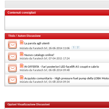
Contenuti consigliati
Titolo
/
Autore Discussione
La parola agli utenti
1
2
Iniziato da
Faratech Srl
, 26-06-2014 11:06
Nuovo catalogo online!
Iniziato da
Faratech Srl
, 07-04-2015 17:24
IN OFFERTA - Fari posteriori LED facelift A5 coupè e cabrio
Iniziato da
Faratech Srl
, 06-08-2014 09:48
Acquisto comunitario - High pressure fuel pump della LOBA Moto
Iniziato da
Faratech Srl
, 01-08-2014 09:34
Opzioni Visualizzazione Discussioni