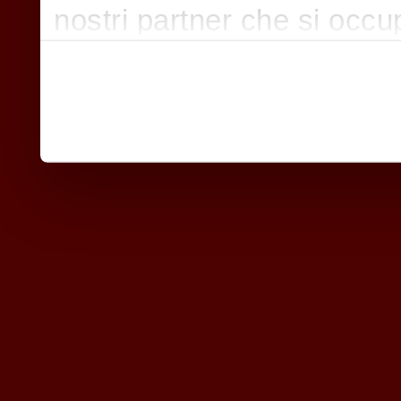
nostri partner che si occu
pubblicità e social media,
con altre informazioni che
raccolto dal suo utilizzo d
nostri cookie se continua a